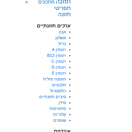
תזונה
מתכונים
ת
תפריטי
תזונה
ערכים תזונתיים
אבץ
אשלגן
ברזל
ויטמין A
ויטמין B12
ויטמין C
ויטמין D
ויטמין E
חומצה פולית
חלבונים
כולסטרול
סיבים תזונתיים
סידן
פחמימות
קלוריות
שומנים
אינדקס