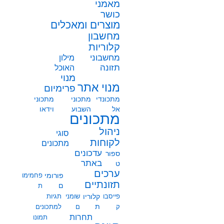
מאמני
כושר
מוצרים ומאכלים
מחשבון
קלוריות
מחשבוני
מילון
תזונה
האוכל
מנוי
מנוי אתר
פרימיום
מתכונדי
מתכוני
מתכוני
אל
השבוע
וידאו
מתכונים
ניהול
סוגי
לקוחות
מתכונים
עדכונים
ספור
באתר
ט
ערכים
פורומי
פחמימו
תזונתיים
ם
ת
פייסבו
קלוריו
שומני
תגיות
ת
ק
ם
למתכונים
תחרות
תמונו