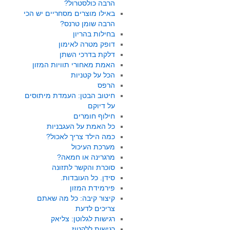
הרבה כולסטרול?
באילו מוצרים מסחריים יש הכי
הרבה שומן טרנס?
בחילות בהריון
דופק מטרה לאימון
דלקת בדרכי השתן
האמת מאחורי תוויות המזון
הכל על קטניות
הרפס
חיטוב הבטן: העמדת מיתוסים
על דיוקם
חילוף חומרים
כל האמת על העגבניות
כמה הילד צריך לאכול?
מערכת העיכול
מרגרינה או חמאה?
סוכרת והקשר לתזונה
סידן. כל העובדות.
פירמידת המזון
קיצור קיבה: כל מה שאתם
צריכים לדעת
רגישות לגלוטן: צליאק
רגישות ללקטוז