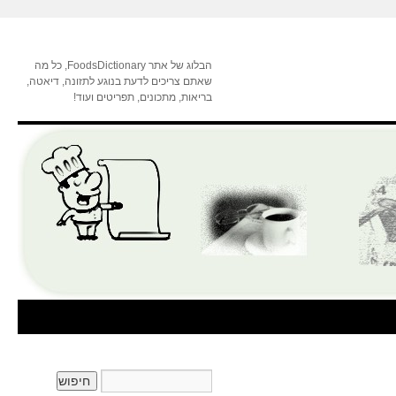
הבלוג של אתר FoodsDictionary, כל מה
שאתם צריכים לדעת בנוגע לתזונה, דיאטה,
בריאות, מתכונים, תפריטים ועוד!