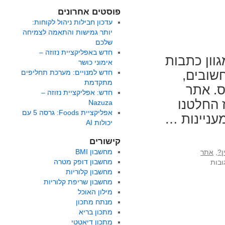
פוסטים אחרונים
עדכון חבילות ניהול לקוחות:
יותר גמישות והתאמה לצמיחה
שלכם
חדש באפליקציית נזוזה –
דה באתר FoodsDictionary – מגוון כתבות
אימוני כושר
חשובים,
חדש למנויים: מערכת תחליפים
מתקדמת
ס. אתר
חדש: אפליקציית נזוזה –
 החלטנו
Nazuza
אפליקציית Foods: גרסה 5 עם
עניינות …
יכולות AI
קישורים
מחשבון BMI
ן?
,
אתר
על
מחשבון דופק מטרה
ובות
חדש
מחשבון קלוריות
באתר
מחשבון שריפת קלוריות
FoodsDictionary:
מילון האוכל
פינת
מנתח מתכון
"איך
מתכון בריא
להכין"
מתכון דיאטטי