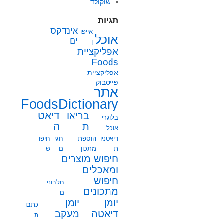
שוקולד
תגיות
אינדקס
אייפו
אוכל
ים
ן
אפליקציית
Foods
אפליקציית
פייסבוק
אתר
FoodsDictionary
בריאו
דיאט
בלוגרי
ת
ה
אוכל
דיאטניו
הוספת
חגי
חיפו
ת
מתכון
ם
ש
חיפוש מוצרים
ומאכלים
חיפוש
חלבוני
מתכונים
ם
יומן
יומן
כתבו
מעקב
דיאטה
ת