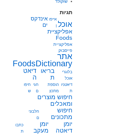
שוקולד
תגיות
אינדקס
אייפו
אוכל
ים
ן
אפליקציית
Foods
אפליקציית
פייסבוק
אתר
FoodsDictionary
בריאו
דיאט
בלוגרי
ת
ה
אוכל
דיאטניו
הוספת
חגי
חיפו
ת
מתכון
ם
ש
חיפוש מוצרים
ומאכלים
חיפוש
חלבוני
מתכונים
ם
יומן
יומן
כתבו
מעקב
דיאטה
ת