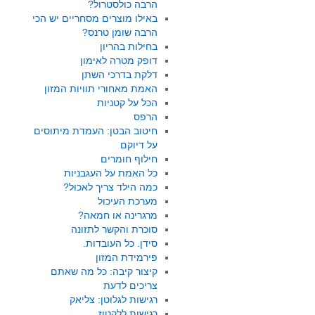
הרבה כולסטרול?
באילו מוצרים מסחריים יש הכי
הרבה שומן טרנס?
בחילות בהריון
דופק מטרה לאימון
דלקת בדרכי השתן
האמת מאחורי תוויות המזון
הכל על קטניות
הרפס
חיטוב הבטן: העמדת מיתוסים
על דיוקם
חילוף חומרים
כל האמת על העגבניות
כמה הילד צריך לאכול?
מערכת העיכול
מרגרינה או חמאה?
סוכרת והקשר לתזונה
סידן. כל העובדות.
פירמידת המזון
קיצור קיבה: כל מה שאתם
צריכים לדעת
רגישות לגלוטן: צליאק
רגישות ללקטוז