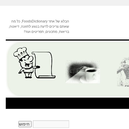
הבלוג של אתר FoodsDictionary, כל מה
שאתם צריכים לדעת בנוגע לתזונה, דיאטה,
בריאות, מתכונים, תפריטים ועוד!