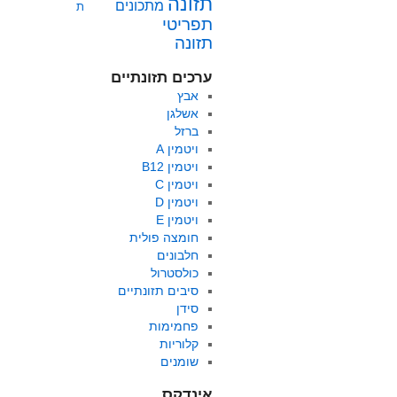
תזונה
מתכונים
ת
תפריטי
תזונה
ערכים תזונתיים
אבץ
אשלגן
ברזל
ויטמין A
ויטמין B12
ויטמין C
ויטמין D
ויטמין E
חומצה פולית
חלבונים
כולסטרול
סיבים תזונתיים
סידן
פחמימות
קלוריות
שומנים
אינדקס