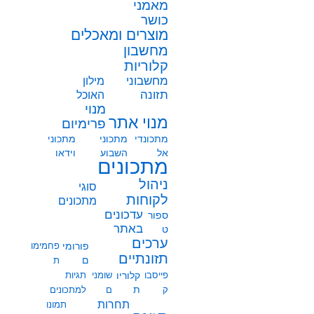
מאמני
כושר
מוצרים ומאכלים
מחשבון
קלוריות
מחשבוני
מילון
תזונה
האוכל
מנוי
מנוי אתר
פרימיום
מתכונדי
מתכוני
מתכוני
אל
השבוע
וידאו
מתכונים
ניהול
סוגי
לקוחות
מתכונים
עדכונים
ספור
באתר
ט
ערכים
פורומי
פחמימו
תזונתיים
ם
ת
פייסבו
קלוריו
שומני
תגיות
ת
ק
ם
למתכונים
תחרות
תמונו