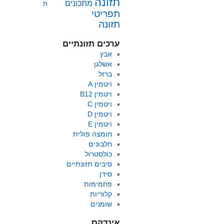
תזונה
מתכונים
ת
תפריטי
תזונה
ערכים תזונתיים
אבץ
אשלגן
ברזל
ויטמין A
ויטמין B12
ויטמין C
ויטמין D
ויטמין E
חומצה פולית
חלבונים
כולסטרול
סיבים תזונתיים
סידן
פחמימות
קלוריות
שומנים
אינדקס