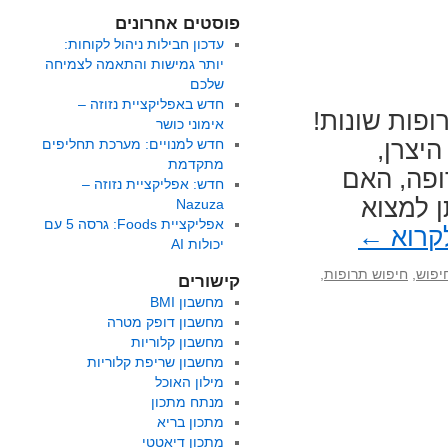
פוסטים אחרונים
עדכון חבילות ניהול לקוחות:
יותר גמישות והתאמה לצמיחה
שלכם
חדש באפליקציית נזוזה –
 אינדקס תרופות עם מעל 3,000 תרופות שונות!
אימוני כושר
היצרן,
חדש למנויים: מערכת תחליפים
מתקדמת
רופה, האם
חדש: אפליקציית נזוזה –
ן למצוא
Nazuza
אפליקציית Foods: גרסה 5 עם
קרוא
←
יכולות AI
יפוש
,
חיפוש תרופות
,
קישורים
מחשבון BMI
מחשבון דופק מטרה
מחשבון קלוריות
מחשבון שריפת קלוריות
מילון האוכל
מנתח מתכון
מתכון בריא
מתכון דיאטטי