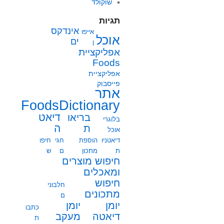
שוקולד
תגיות
אינדקס
אייפו
אוכל
ים
ן
אפליקציית
Foods
אפליקציית
פייסבוק
אתר
FoodsDictionary
בריאו
דיאט
בלוגרי
ת
ה
אוכל
דיאטניו
הוספת
חגי
חיפו
ת
מתכון
ם
ש
חיפוש מוצרים
ומאכלים
חיפוש
חלבוני
מתכונים
ם
יומן
יומן
כתבו
מעקב
דיאטה
ת