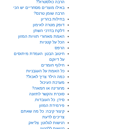
הרבה כולסטרול?
באילו מוצרים מסחריים יש הכי
הרבה שומן טרנס?
בחילות בהריון
דופק מטרה לאימון
דלקת בדרכי השתן
האמת מאחורי תוויות המזון
הכל על קטניות
הרפס
חיטוב הבטן: העמדת מיתוסים
על דיוקם
חילוף חומרים
כל האמת על העגבניות
כמה הילד צריך לאכול?
מערכת העיכול
מרגרינה או חמאה?
סוכרת והקשר לתזונה
סידן. כל העובדות.
פירמידת המזון
קיצור קיבה: כל מה שאתם
צריכים לדעת
רגישות לגלוטן: צליאק
רגישות ללקטוז