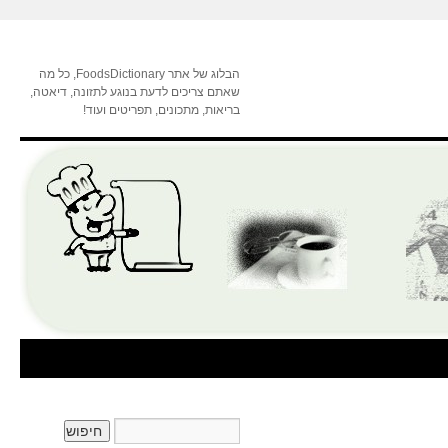
הבלוג של אתר FoodsDictionary, כל מה
שאתם צריכים לדעת בנוגע לתזונה, דיאטה,
בריאות, מתכונים, תפריטים ועוד!