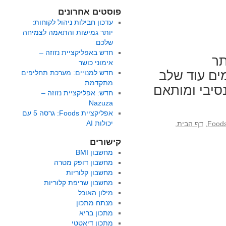
פוסטים אחרונים
עדכון חבילות ניהול לקוחות:
יותר גמישות והתאמה לצמיחה
שלכם
חדש באפליקציית נזוזה –
אתר
אימוני כושר
ים עוד שלב
חדש למנויים: מערכת תחליפים
מתקדמת
סיבי ומותאם
חדש: אפליקציית נזוזה –
Nazuza
אפליקציית Foods: גרסה 5 עם
יכולות AI
,
דף הבית
,
קישורים
מחשבון BMI
מחשבון דופק מטרה
מחשבון קלוריות
מחשבון שריפת קלוריות
מילון האוכל
מנתח מתכון
מתכון בריא
מתכון דיאטטי