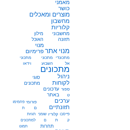
מאמני
כושר
מוצרים ומאכלים
מחשבון
קלוריות
מחשבוני
מילון
תזונה
האוכל
מנוי
מנוי אתר
פרימיום
מתכונדי
מתכוני
מתכוני
אל
השבוע
וידאו
מתכונים
ניהול
סוגי
לקוחות
מתכונים
עדכונים
ספור
באתר
ט
ערכים
פורומי
פחמימו
תזונתיים
ם
ת
פייסבו
קלוריו
שומני
תגיות
ת
ק
ם
למתכונים
תחרות
תמונו