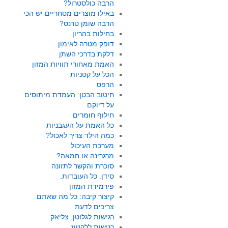
הרבה כולסטרול?
באילו מוצרים מסחריים יש הכי
הרבה שומן טרנס?
בחילות בהריון
דופק מטרה לאימון
דלקת בדרכי השתן
האמת מאחורי תוויות המזון
הכל על קטניות
הרפס
חיטוב הבטן: העמדת מיתוסים
על דיוקם
חילוף חומרים
כל האמת על העגבניות
כמה הילד צריך לאכול?
מערכת העיכול
מרגרינה או חמאה?
סוכרת והקשר לתזונה
סידן. כל העובדות.
פירמידת המזון
קיצור קיבה: כל מה שאתם
צריכים לדעת
רגישות לגלוטן: צליאק
רגישות ללקטוז