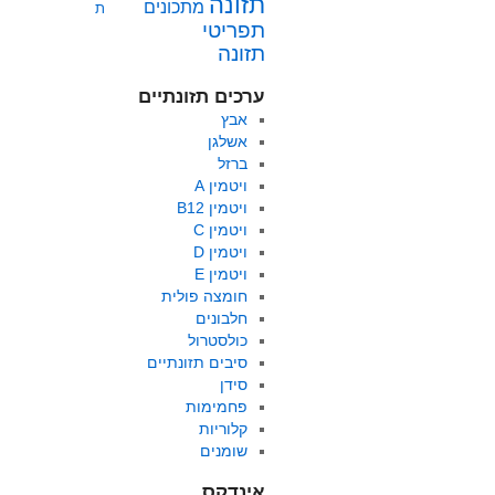
תזונה
מתכונים
ת
תפריטי
תזונה
ערכים תזונתיים
אבץ
אשלגן
ברזל
ויטמין A
ויטמין B12
ויטמין C
ויטמין D
ויטמין E
חומצה פולית
חלבונים
כולסטרול
סיבים תזונתיים
סידן
פחמימות
קלוריות
שומנים
אינדקס