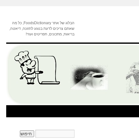
הבלוג של אתר FoodsDictionary, כל מה
שאתם צריכים לדעת בנוגע לתזונה, דיאטה,
בריאות, מתכונים, תפריטים ועוד!