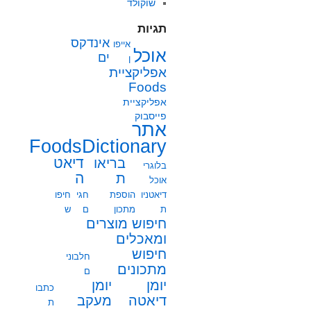
שוקולד
תגיות
אינדקס
אייפו
אוכל
ים
ן
אפליקציית
Foods
אפליקציית
פייסבוק
אתר
FoodsDictionary
בריאו
דיאט
בלוגרי
ת
ה
אוכל
דיאטניו
הוספת
חגי
חיפו
ת
מתכון
ם
ש
חיפוש מוצרים
ומאכלים
חיפוש
חלבוני
מתכונים
ם
יומן
יומן
כתבו
מעקב
דיאטה
ת