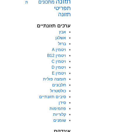
תזונה
מתכונים
ת
תפריטי
תזונה
ערכים תזונתיים
אבץ
אשלגן
ברזל
ויטמין A
ויטמין B12
ויטמין C
ויטמין D
ויטמין E
חומצה פולית
חלבונים
כולסטרול
סיבים תזונתיים
סידן
פחמימות
קלוריות
שומנים
אינדקס