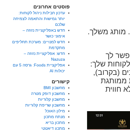
פוסטים אחרונים
עדכון חבילות ניהול לקוחות:
יותר גמישות והתאמה לצמיחה
שלכם
ציה חכמה. מותג משלך.
חדש באפליקציית נזוזה –
אימוני כושר
חדש למנויים: מערכת תחליפים
מתקדמת
חדש: אפליקציית נזוזה –
FoodsDictionary שתאפשר לך
Nazuza
קוחות שלך:
אפליקציית Foods: גרסה 5 עם
ם (בקרוב),
יכולות AI
ת ממותגת
קישורים
 חווית
מחשבון BMI
מחשבון דופק מטרה
מחשבון קלוריות
מחשבון שריפת קלוריות
מילון האוכל
מנתח מתכון
מתכון בריא
מתכון דיאטטי