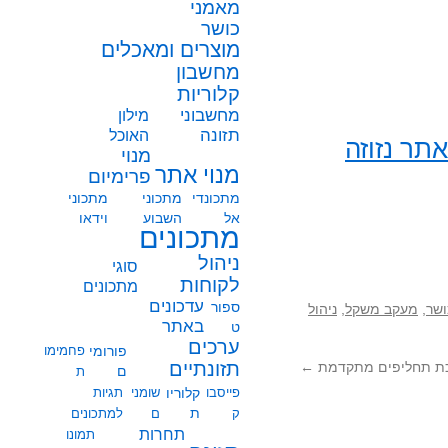
מאמני
כושר
מוצרים ומאכלים
מחשבון
קלוריות
מחשבוני
מילון
תזונה
האוכל
תר נזוזה
מנוי
מנוי אתר
פרימיום
מתכונדי
מתכוני
מתכוני
אל
השבוע
וידאו
מתכונים
ניהול
סוגי
לקוחות
מתכונים
עדכונים
ספור
ושר
,
מעקב משקל
,
ניהול
באתר
ט
ערכים
פורומי
פחמימו
תזונתיים
כת תחליפים מתקדמת
←
ם
ת
פייסבו
קלוריו
שומני
תגיות
ת
ק
ם
למתכונים
תחרות
תמונו