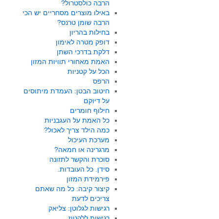
הרבה כולסטרול?
באילו מוצרים מסחריים יש הכי
הרבה שומן טרנס?
בחילות בהריון
דופק מטרה לאימון
דלקת בדרכי השתן
האמת מאחורי תוויות המזון
הכל על קטניות
הרפס
חיטוב הבטן: העמדת מיתוסים
על דיוקם
חילוף חומרים
כל האמת על העגבניות
כמה הילד צריך לאכול?
מערכת העיכול
מרגרינה או חמאה?
סוכרת והקשר לתזונה
סידן. כל העובדות.
פירמידת המזון
קיצור קיבה: כל מה שאתם
צריכים לדעת
רגישות לגלוטן: צליאק
רגישות ללקטוז