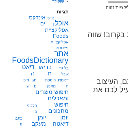
שוקולד
קציית נזוזה
תגיות
אינדקס
אייפו
אוכל
ים
ן
אפליקציית
ת בקרוב! שווה
Foods
אפליקציית
פייסבוק
אתר
FoodsDictionary
בריאו
דיאט
בלוגרי
ת
ה
אוכל
ם, העיצוב
דיאטניו
הוספת
חגי
חיפו
ת
מתכון
ם
ש
יל לכם את
חיפוש מוצרים
ומאכלים
חיפוש
חלבוני
מתכונים
ם
יומן
יומן
כתבו
מעקב
דיאטה
ת