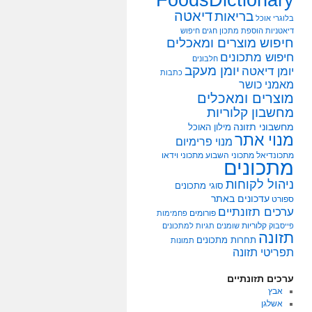
דיאטה
בריאות
בלוגרי אוכל
דיאטניות
הוספת מתכון
חגים
חיפוש
חיפוש מוצרים ומאכלים
חיפוש מתכונים
חלבונים
יומן מעקב
יומן דיאטה
כתבות
מאמני כושר
מוצרים ומאכלים
מחשבון קלוריות
מחשבוני תזונה
מילון האוכל
מנוי אתר
מנוי פרימיום
מתכונדיאל
מתכוני השבוע
מתכוני וידאו
מתכונים
ניהול לקוחות
סוגי מתכונים
עדכונים באתר
ספורט
ערכים תזונתיים
פורומים
פחמימות
קלוריות
פייסבוק
שומנים
תגיות למתכונים
תזונה
תחרות מתכונים
תמונות
תפריטי תזונה
ערכים תזונתיים
אבץ
אשלגן