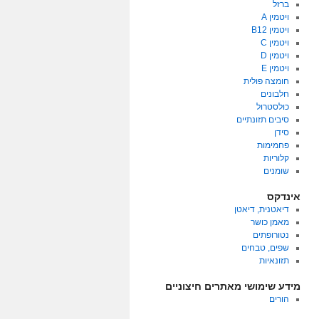
ברזל
ויטמין A
ויטמין B12
ויטמין C
ויטמין D
ויטמין E
חומצה פולית
חלבונים
כולסטרול
סיבים תזונתיים
סידן
פחמימות
קלוריות
שומנים
אינדקס
דיאטנית, דיאטן
מאמן כושר
נטורופתים
שפים, טבחים
תזונאיות
מידע שימושי מאתרים חיצוניים
הורים