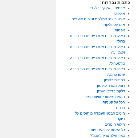
כתבות נבחרות
אבטיח – אין קיץ בלעדיו
אולקוס
אימון ריצה: המלצות וטיפים מועילים
אינדקס גליקמי
אפטות
באילו מוצרים מסחריים יש הכי הרבה
ברזל?
באילו מוצרים מסחריים יש הכי הרבה
ויטמין C?
באילו מוצרים מסחריים יש הכי הרבה
כולסטרול?
באילו מוצרים מסחריים יש הכי הרבה
שומן טרנס?
בחילות בהריון
דופק מטרה לאימון
דלקת בדרכי השתן
האמת מאחורי תוויות המזון
הכל על קטניות
הרפס
חיטוב הבטן: העמדת מיתוסים על
דיוקם
חילוף חומרים
כל האמת על העגבניות
כמה הילד צריך לאכול?