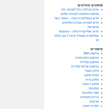
פוסטים אחרונים
עדכון חבילות ניהול לקוחות: יותר
גמישות והתאמה לצמיחה שלכם
חדש באפליקציית נזוזה – אימוני כושר
חדש למנויים: מערכת תחליפים
מתקדמת
חדש: אפליקציית נזוזה – Nazuza
אפליקציית Foods: גרסה 5 עם יכולות
AI
קישורים
מחשבון BMI
מחשבון דופק מטרה
מחשבון קלוריות
מחשבון שריפת קלוריות
מילון האוכל
מנתח מתכון
מתכון בריא
מתכון דיאטטי
מתכונים
ספרי מתכונים
ערכים תזונתיים
פורומים
תפריטי תזונה