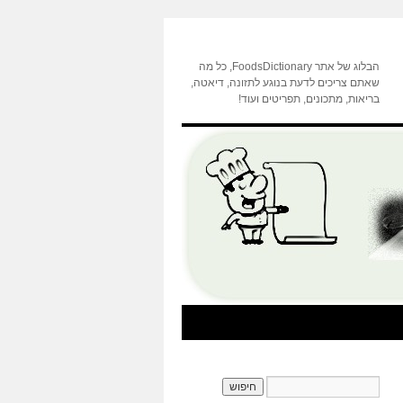
הבלוג של אתר FoodsDictionary, כל מה
שאתם צריכים לדעת בנוגע לתזונה, דיאטה,
בריאות, מתכונים, תפריטים ועוד!