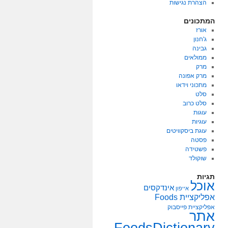
הצהרת נגישות
המתכונים
אורז
ג'חנון
גבינה
ממולאים
מרק
מרק אפונה
מתכוני וידאו
סלט
סלט כרוב
עוגות
עוגיות
עוגת ביסקוויטים
פסטה
פשטידה
שוקולד
תגיות
אוכל
אינדקסים
אייפון
אפליקציית Foods
אפליקציית פייסבוק
אתר
FoodsDictionary