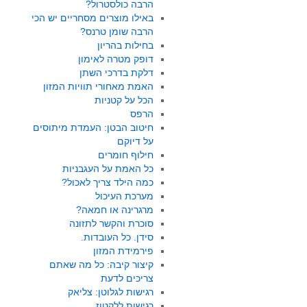
הרבה כולסטרול?
באילו מוצרים מסחריים יש הכי
הרבה שומן טרנס?
בחילות בהריון
דופק מטרה לאימון
דלקת בדרכי השתן
האמת מאחורי תוויות המזון
הכל על קטניות
הרפס
חיטוב הבטן: העמדת מיתוסים
על דיוקם
חילוף חומרים
כל האמת על העגבניות
כמה הילד צריך לאכול?
מערכת העיכול
מרגרינה או חמאה?
סוכרת והקשר לתזונה
סידן. כל העובדות.
פירמידת המזון
קיצור קיבה: כל מה שאתם
צריכים לדעת
רגישות לגלוטן: צליאק
רגישות ללקטוז