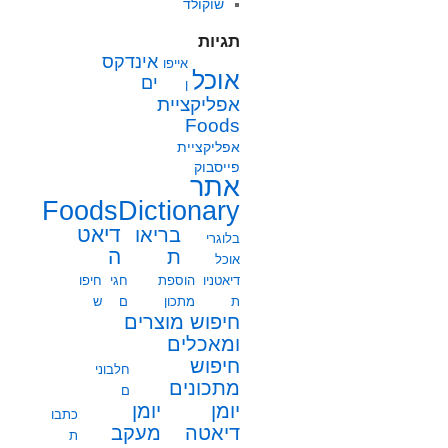
שוקולד
תגיות
אינדקס
אייפו
אוכל
ים
ן
אפליקציית
Foods
אפליקציית
פייסבוק
אתר
FoodsDictionary
בריאו
דיאט
בלוגרי
ת
ה
אוכל
דיאטניו
הוספת
חגי
חיפו
ת
מתכון
ם
ש
חיפוש מוצרים
ומאכלים
חיפוש
חלבוני
מתכונים
ם
יומן
יומן
כתבו
מעקב
דיאטה
ת