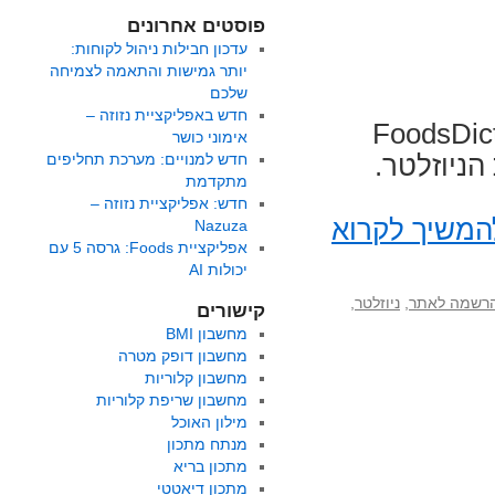
פוסטים אחרונים
עדכון חבילות ניהול לקוחות:
יותר גמישות והתאמה לצמיחה
שלכם
חדש באפליקציית נזוזה –
ו להרשם לאתר FoodsDictionary
אימוני כושר
ניוזלטר.
חדש למנויים: מערכת תחליפים
מתקדמת
חדש: אפליקציית נזוזה –
המשיך לקרוא
Nazuza
אפליקציית Foods: גרסה 5 עם
יכולות AI
רשמה לאתר
,
ניוזלטר
,
קישורים
מחשבון BMI
מחשבון דופק מטרה
מחשבון קלוריות
מחשבון שריפת קלוריות
מילון האוכל
מנתח מתכון
מתכון בריא
מתכון דיאטטי