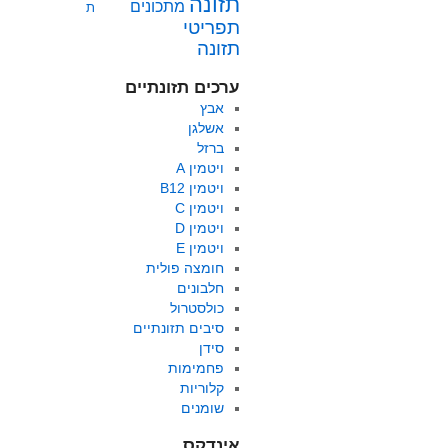
תזונה
מתכונים
ת
תפריטי
תזונה
ערכים תזונתיים
אבץ
אשלגן
ברזל
ויטמין A
ויטמין B12
ויטמין C
ויטמין D
ויטמין E
חומצה פולית
חלבונים
כולסטרול
סיבים תזונתיים
סידן
פחמימות
קלוריות
שומנים
אינדקס