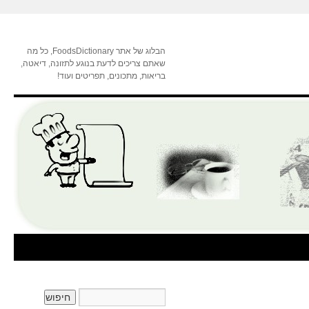
הבלוג של אתר FoodsDictionary, כל מה
שאתם צריכים לדעת בנוגע לתזונה, דיאטה,
בריאות, מתכונים, תפריטים ועוד!