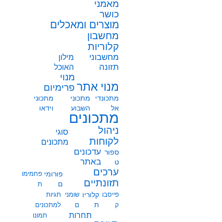
מאמני
כושר
מוצרים ומאכלים
מחשבון
קלוריות
מחשבוני
מילון
תזונה
האוכל
מנוי
מנוי אתר
פרימיום
מתכונדי
מתכוני
מתכוני
אל
השבוע
וידאו
מתכונים
ניהול
סוגי
לקוחות
מתכונים
עדכונים
ספור
באתר
ט
ערכים
פורומי
פחמימו
תזונתיים
ם
ת
פייסבו
קלוריו
שומני
תגיות
ת
ק
ם
למתכונים
תחרות
תמונו