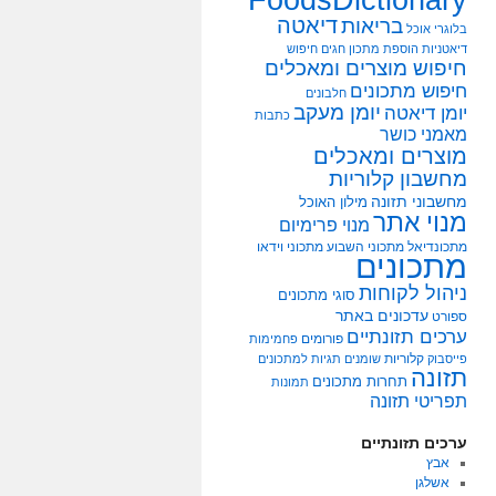
דיאטה
בריאות
בלוגרי אוכל
דיאטניות
הוספת מתכון
חגים
חיפוש
חיפוש מוצרים ומאכלים
חיפוש מתכונים
חלבונים
יומן מעקב
יומן דיאטה
כתבות
מאמני כושר
מוצרים ומאכלים
מחשבון קלוריות
מחשבוני תזונה
מילון האוכל
מנוי אתר
מנוי פרימיום
מתכונדיאל
מתכוני השבוע
מתכוני וידאו
מתכונים
ניהול לקוחות
סוגי מתכונים
עדכונים באתר
ספורט
ערכים תזונתיים
פורומים
פחמימות
קלוריות
פייסבוק
שומנים
תגיות למתכונים
תזונה
תחרות מתכונים
תמונות
תפריטי תזונה
ערכים תזונתיים
אבץ
אשלגן