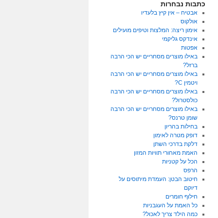
כתבות נבחרות
אבטיח – אין קיץ בלעדיו
אולקוס
אימון ריצה: המלצות וטיפים מועילים
אינדקס גליקמי
אפטות
באילו מוצרים מסחריים יש הכי הרבה
ברזל?
באילו מוצרים מסחריים יש הכי הרבה
ויטמין C?
באילו מוצרים מסחריים יש הכי הרבה
כולסטרול?
באילו מוצרים מסחריים יש הכי הרבה
שומן טרנס?
בחילות בהריון
דופק מטרה לאימון
דלקת בדרכי השתן
האמת מאחורי תוויות המזון
הכל על קטניות
הרפס
חיטוב הבטן: העמדת מיתוסים על
דיוקם
חילוף חומרים
כל האמת על העגבניות
כמה הילד צריך לאכול?