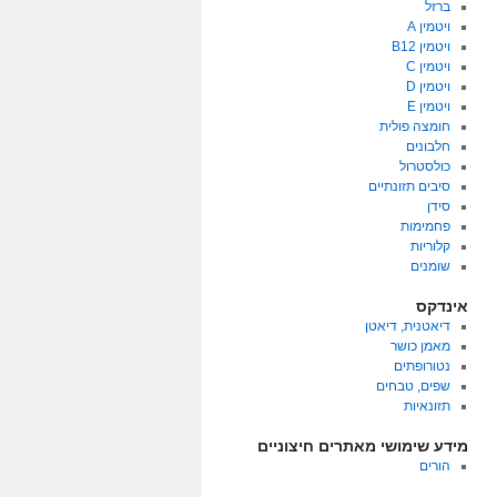
ברזל
ויטמין A
ויטמין B12
ויטמין C
ויטמין D
ויטמין E
חומצה פולית
חלבונים
כולסטרול
סיבים תזונתיים
סידן
פחמימות
קלוריות
שומנים
אינדקס
דיאטנית, דיאטן
מאמן כושר
נטורופתים
שפים, טבחים
תזונאיות
מידע שימושי מאתרים חיצוניים
הורים