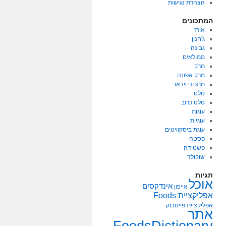
הצהרת נגישות
המתכונים
אורז
ג'חנון
גבינה
ממולאים
מרק
מרק אפונה
מתכוני וידאו
סלט
סלט כרוב
עוגות
עוגיות
עוגת ביסקוויטים
פסטה
פשטידה
שוקולד
תגיות
אוכל
אינדקסים
אייפון
אפליקציית Foods
אפליקציית פייסבוק
אתר
FoodsDictionary