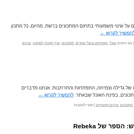
FoodsDict מכריז היום על שינוי משמעותי בתחום המתכונים ברשת. מהיום, כל מתכון
המשיך לקרוא
←
|
עם התגים
אוכל
,
מפתחים ובעלי אתרים
,
מתכונים
,
ערך תזונתי למתכון
,
ערכים
 של גדילה וצמיחה, התפתחות והתרחבות. אנחנו מדברים
להמשיך לקרוא
←
על
מתכונים
,
ערכים תזונתיים
|
סגור לתגובות
1,000
מתכונים
באתר
ספר של Rebeka