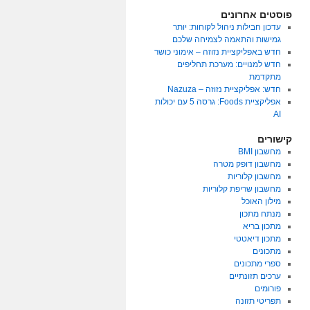
פוסטים אחרונים
עדכון חבילות ניהול לקוחות: יותר
גמישות והתאמה לצמיחה שלכם
חדש באפליקציית נזוזה – אימוני כושר
חדש למנויים: מערכת תחליפים
מתקדמת
חדש: אפליקציית נזוזה – Nazuza
אפליקציית Foods: גרסה 5 עם יכולות
AI
קישורים
מחשבון BMI
מחשבון דופק מטרה
מחשבון קלוריות
מחשבון שריפת קלוריות
מילון האוכל
מנתח מתכון
מתכון בריא
מתכון דיאטטי
מתכונים
ספרי מתכונים
ערכים תזונתיים
פורומים
תפריטי תזונה