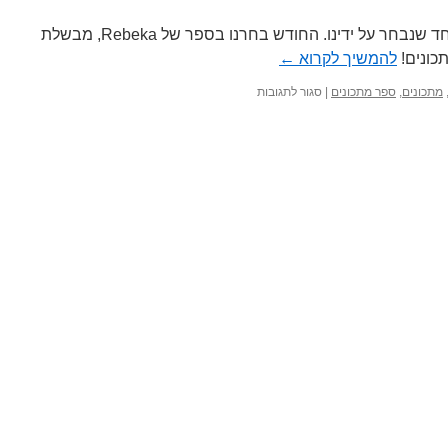
בכל חודש נעדכן בספר מתכונים אחד שנבחר על ידינו. החודש בחרנו בספר של Rebeka, מבשלת
להמשיך לקרוא
←
על
מתכונים
,
ספר מתכונים
|
סגור לתגובות
ספר
המתכונים
של
החודש:
הספר
של
Rebeka