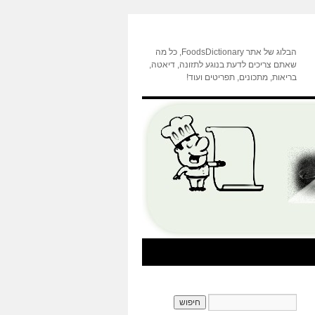
הבלוג של אתר FoodsDictionary, כל מה
שאתם צריכים לדעת בנוגע לתזונה, דיאטה,
בריאות, מתכונים, תפריטים ועוד!