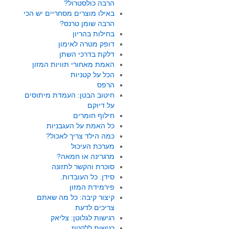
הרבה כולסטרול?
באילו מוצרים מסחריים יש הכי
הרבה שומן טרנס?
בחילות בהריון
דופק מטרה לאימון
דלקת בדרכי השתן
האמת מאחורי תוויות המזון
הכל על קטניות
הרפס
חיטוב הבטן: העמדת מיתוסים
על דיוקם
חילוף חומרים
כל האמת על העגבניות
כמה הילד צריך לאכול?
מערכת העיכול
מרגרינה או חמאה?
סוכרת והקשר לתזונה
סידן. כל העובדות.
פירמידת המזון
קיצור קיבה: כל מה שאתם
צריכים לדעת
רגישות לגלוטן: צליאק
רגישות ללקטוז