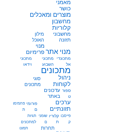
מאמני
כושר
מוצרים ומאכלים
מחשבון
קלוריות
מחשבוני
מילון
תזונה
האוכל
מנוי
מנוי אתר
פרימיום
מתכונדי
מתכוני
מתכוני
אל
השבוע
וידאו
מתכונים
ניהול
סוגי
לקוחות
מתכונים
עדכונים
ספור
באתר
ט
ערכים
פורומי
פחמימו
תזונתיים
ם
ת
פייסבו
קלוריו
שומני
תגיות
ת
ק
ם
למתכונים
תחרות
תמונו