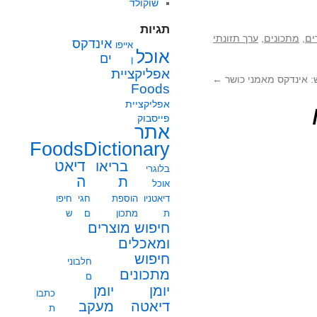
שוקולד
תגיות
ים
,
מתכונים
,
ערך תזונתי
אינדקס
אייפו
אוכל
ים
ן
אפליקציית
 אינדקס מאמני כושר
←
Foods
אפליקציית
פייסבוק
אתר
FoodsDictionary
בריאו
דיאט
בלוגרי
ת
ה
אוכל
דיאטניו
הוספת
חגי
חיפו
ת
מתכון
ם
ש
חיפוש מוצרים
ומאכלים
חיפוש
חלבוני
מתכונים
ם
יומן
יומן
כתבו
מעקב
דיאטה
ת