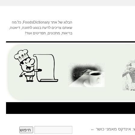
הבלוג של אתר FoodsDictionary, כל מה
שאתם צריכים לדעת בנוגע לתזונה, דיאטה,
בריאות, מתכונים, תפריטים ועוד!
 אינדקס מאמני כושר
←