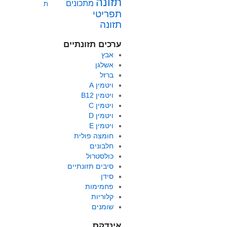
תזונה
מתכונים
ת
תפריטי
תזונה
ערכים תזונתיים
אבץ
אשלגן
ברזל
ויטמין A
ויטמין B12
ויטמין C
ויטמין D
ויטמין E
חומצה פולית
חלבונים
כולסטרול
סיבים תזונתיים
סידן
פחמימות
קלוריות
שומנים
אינדקס