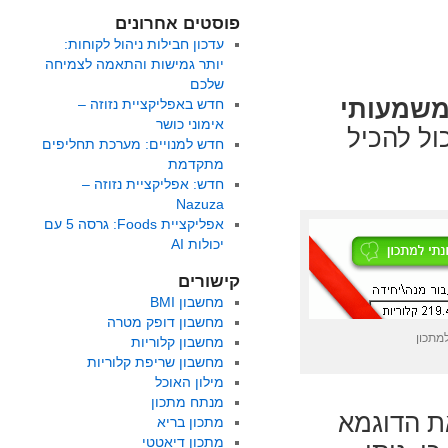
פוסטים אחרונים
עדכון חבילות ניהול לקוחות:
יותר גמישות והתאמה לצמיחה
שלכם
 משמעותי
חדש באפליקציית נזוזה –
אימוני כושר
כול להכיל
חדש למנויים: מערכת תחליפים
מתקדמת
חדש: אפליקציית נזוזה –
Nazuza
אפליקציית Foods: גרסה 5 עם
יכולות AI
קישורים
מחשבון BMI
מחשבון דופק מטרה
למתכון
מחשבון קלוריות
מחשבון שריפת קלוריות
מילון האוכל
מנתח מתכון
את הדוגמא
מתכון בריא
מתכון דיאטטי