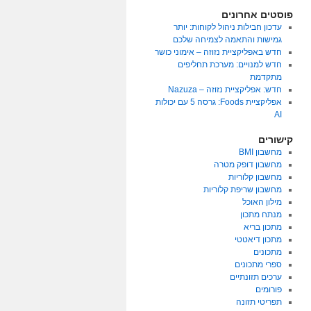
פוסטים אחרונים
עדכון חבילות ניהול לקוחות: יותר
גמישות והתאמה לצמיחה שלכם
חדש באפליקציית נזוזה – אימוני כושר
חדש למנויים: מערכת תחליפים
מתקדמת
חדש: אפליקציית נזוזה – Nazuza
אפליקציית Foods: גרסה 5 עם יכולות
AI
קישורים
מחשבון BMI
מחשבון דופק מטרה
מחשבון קלוריות
מחשבון שריפת קלוריות
מילון האוכל
מנתח מתכון
מתכון בריא
מתכון דיאטטי
מתכונים
ספרי מתכונים
ערכים תזונתיים
פורומים
תפריטי תזונה