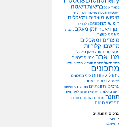
דיאטה
בריאות
בלוגרי אוכל
דיאטניות
הוספת מתכון
חגים
חיפוש
חיפוש מוצרים ומאכלים
חיפוש מתכונים
חלבונים
יומן מעקב
יומן דיאטה
כתבות
מאמני כושר
מוצרים ומאכלים
מחשבון קלוריות
מחשבוני תזונה
מילון האוכל
מנוי אתר
מנוי פרימיום
מתכונדיאל
מתכוני השבוע
מתכוני וידאו
מתכונים
ניהול לקוחות
סוגי מתכונים
עדכונים באתר
ספורט
ערכים תזונתיים
פורומים
פחמימות
קלוריות
פייסבוק
שומנים
תגיות למתכונים
תזונה
תחרות מתכונים
תמונות
תפריטי תזונה
ערכים תזונתיים
אבץ
אשלגן