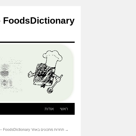
לדלג
לתוכן
FoodsDictionary – הבלוג
ראשי
אודות
→
תחרות מתכונים באתר FoodsDictionary – מתכונדיאל 2011