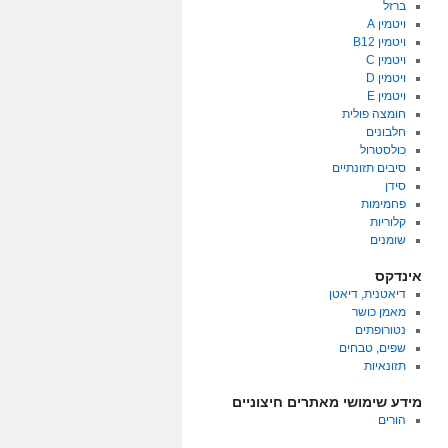
ברזל
ויטמין A
ויטמין B12
ויטמין C
ויטמין D
ויטמין E
חומצה פולית
חלבונים
כולסטרול
סיבים תזונתיים
סידן
פחמימות
קלוריות
שומנים
אינדקס
דיאטנית, דיאטן
מאמן כושר
נטורופתים
שפים, טבחים
תזונאיות
מידע שימושי מאתרים חיצוניים
הורים