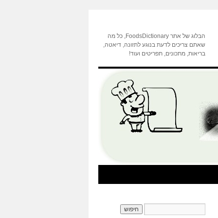
הבלוג של אתר FoodsDictionary, כל מה
שאתם צריכים לדעת בנוגע לתזונה, דיאטה,
בריאות, מתכונים, תפריטים ועוד!