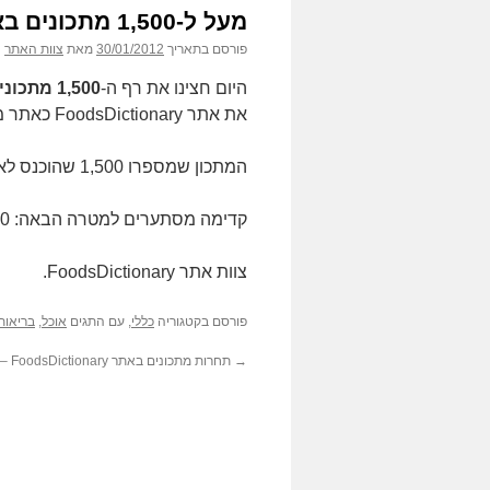
מעל ל-1,500 מתכונים באתר
פורסם בתאריך
30/01/2012
מאת
צוות האתר
היום חצינו את רף ה-
1,500 מתכונים
את אתר FoodsDictionary כאתר מוביל בתחום האוכל והבריאות בפרט.
המתכון שמספרו 1,500 שהוכנס לאתר שייך למזל סבאג –
קדימה מסתערים למטרה הבאה: 2,000 מתכונים!
צוות אתר FoodsDictionary.
פורסם בקטגוריה
כללי
, עם התגים
אוכל
,
בריאות
→
תחרות מתכונים באתר FoodsDictionary – מתכונדיאל 2011