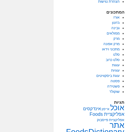
הצהרת נגישות
המתכונים
אורז
ג'חנון
גבינה
ממולאים
מרק
מרק אפונה
מתכוני וידאו
סלט
סלט כרוב
עוגות
עוגיות
עוגת ביסקוויטים
פסטה
פשטידה
שוקולד
תגיות
אוכל
אינדקסים
אייפון
אפליקציית Foods
אפליקציית פייסבוק
אתר
FoodsDictionary