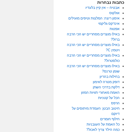
כתבות נבחרות
אבטיח – אין קיץ בלעדיו
אולקוס
אימון ריצה: המלצות וטיפים מועילים
אינדקס גליקמי
אפטות
באילו מוצרים מסחריים יש הכי הרבה
ברזל?
באילו מוצרים מסחריים יש הכי הרבה
ויטמין C?
באילו מוצרים מסחריים יש הכי הרבה
כולסטרול?
באילו מוצרים מסחריים יש הכי הרבה
שומן טרנס?
בחילות בהריון
דופק מטרה לאימון
דלקת בדרכי השתן
האמת מאחורי תוויות המזון
הכל על קטניות
הרפס
חיטוב הבטן: העמדת מיתוסים על
דיוקם
חילוף חומרים
כל האמת על העגבניות
כמה הילד צריך לאכול?