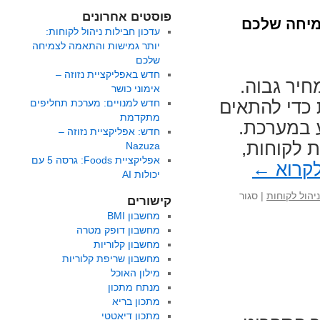
פוסטים אחרונים
צמיחה שלכם
עדכון חבילות ניהול לקוחות:
יותר גמישות והתאמה לצמיחה
שלכם
חדש באפליקציית נזוזה –
חיר גבוה.
אימוני כושר
 כדי להתאים
חדש למנויים: מערכת תחליפים
מתקדמת
ע במערכת.
חדש: אפליקציית נזוזה –
 לקוחות,
Nazuza
אפליקציית Foods: גרסה 5 עם
קרוא
←
יכולות AI
ניהול לקוחות
|
סגור
קישורים
מחשבון BMI
מחשבון דופק מטרה
מחשבון קלוריות
מחשבון שריפת קלוריות
מילון האוכל
מנתח מתכון
מתכון בריא
מתכון דיאטטי