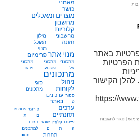
מאמני
על
בות
כושר
אפליקציית
מוצרים ומאכלים
Foods:
מחשבון
גרסה
קלוריות
5
עם
מחשבוני
מילון
יכולות
תזונה
האוכל
AI
מנוי
פרטיות באתר
מנוי אתר
פרימיום
 הפרטיות
מתכונדי
מתכוני
מתכוני
אל
השבוע
וידאו
ניות
מתכונים
להלן הקישור
ניהול
סוגי
לקוחות
מתכונים
עדכונים
ספור
https://www.f
באתר
ט
ערכים
פורומי
פחמימו
תזונתיים
ם
ת
על
שימוש
|
סגור לתגובות
פייסבו
קלוריו
שומני
תגיות
עדכון
ת
ק
ם
למתכונים
מדיניות
תחרות
תמונו
הגנת