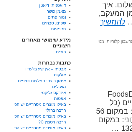
לום. איך
דיאטנית, דיאטן
מאמן כושר
ן המעקב,
נטורופתים
…
להמשיך
שפים, טבחים
תזונאיות
מידע שימושי מאתרים
שבון קלוריות
,
מנוי
חיצוניים
הורים
כתבות נבחרות
אבטיח – אין קיץ בלעדיו
אולקוס
אימון ריצה: המלצות וטיפים
מועילים
אתר FoodsDictionary
אינדקס גליקמי
אפטות
להלן השינויים (כל
באילו מוצרים מסחריים יש הכי
המחירים כוללים מע"מ): מחיר בתשלום חודשי: במקום 56
הרבה ברזל?
באילו מוצרים מסחריים יש הכי
בעוני: במקום
הרבה ויטמין C?
באילו מוצרים מסחריים יש הכי