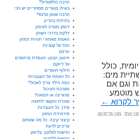
הרבה כולסטרול?
באילו מוצרים מסחריים יש הכי
הרבה שומן טרנס?
בחילות בהריון
דופק מטרה לאימון
דלקת בדרכי השתן
האמת מאחורי תוויות המזון
Foods
הכל על קטניות
הרפס
חיטוב הבטן: העמדת מיתוסים
מית, כולל
על דיוקם
חילוף חומרים
תיית מים:
כל האמת על העגבניות
ת וגם אם
כמה הילד צריך לאכול?
מערכת העיכול
ש מוטמע
מרגרינה או חמאה?
ך לקרוא
←
סוכרת והקשר לתזונה
סידן. כל העובדות.
נוי אתר
,
מנוי פרימיום
,
פירמידת המזון
קיצור קיבה: כל מה שאתם
צריכים לדעת
רגישות לגלוטן: צליאק
רגישות ללקטוז