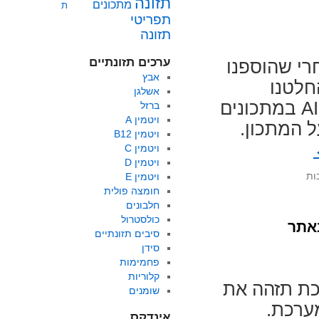
תזונה
מתכונים
ת
הפרטיות
תפריטי
באתר FoodsDictionary
תזונה
ערכים תזונתיים
אחרי שהוספנו
אבץ
ב, החלטנו
אשלגן
להוסיף את ה-AI בעוד מקומות וכלים. המלצות AI במתכונים
ברזל
ויטמין A
ונים באתר, ניתן לקבל המלצות AI על המתכון.
ויטמין B12
ויטמין C
ויטמין D
על
ות
ויטמין E
חדש:
חומצה פולית
שילוב
חלבונים
AI
כולסטרול
בכלים
סיבים תזונתיים
שבאתר,
סידן
וגם
פחמימות
במתכונים!
קלוריות
כת תזהה את
שומנים
מערכת.
אינדקס