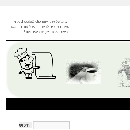
הבלוג של אתר FoodsDictionary, כל מה
שאתם צריכים לדעת בנוגע לתזונה, דיאטה,
בריאות, מתכונים, תפריטים ועוד!