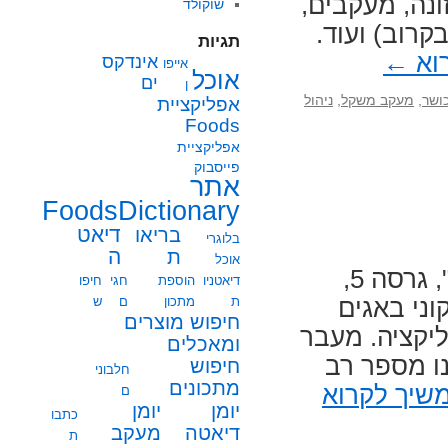
נה, מעקבים,
שוקולד
קרוב) ועוד.
תגיות
וא
←
אינדקס
אייפו
אוכל
ים
ן
ושר
,
מעקב משקל
,
ניהול
אפליקציית
Foods
אפליקציית
פייסבוק
אתר
FoodsDictionary
בריאו
דיאט
בלוגרי
ת
ה
אוכל
העלנו עדכון עבור אפליקציית "Foods מתכונים", גרסה 5,
דיאטניו
הוספת
חגי
חיפו
וני באגים
ת
מתכון
ם
ש
חיפוש מוצרים
תכון באפליקציה. מעבר
ומאכלים
צענו מספר רב
חיפוש
חלבוני
מתכונים
שיך לקרוא
ם
יומן
יומן
כתבו
מעקב
דיאטה
ת