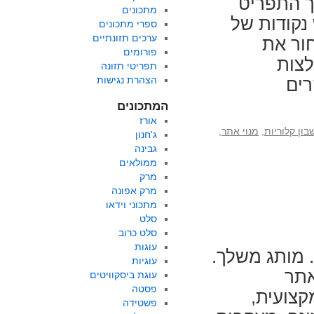
ך התפריט
מתכונים
נקודות של
ספרי מתכונים
ערכים תזונתיים
חור את
פורומים
לצות
תפריטי תזונה
הצהרת נגישות
רים
המתכונים
אורז
ון קלוריות
,
מנוי אתר
,
ג'חנון
גבינה
ממולאים
מרק
מרק אפונה
מתכוני וידאו
סלט
סלט כרוב
עוגות
ציה חכמה. מותג משלך.
עוגיות
אתר
עוגת ביסקוויטים
פסטה
ה מקצועית,
פשטידה