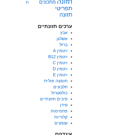
תזונה
מתכונים
ת
תפריטי
תזונה
ערכים תזונתיים
אבץ
אשלגן
ברזל
ויטמין A
ויטמין B12
ויטמין C
ויטמין D
ויטמין E
חומצה פולית
חלבונים
כולסטרול
סיבים תזונתיים
סידן
פחמימות
קלוריות
שומנים
אינדקס