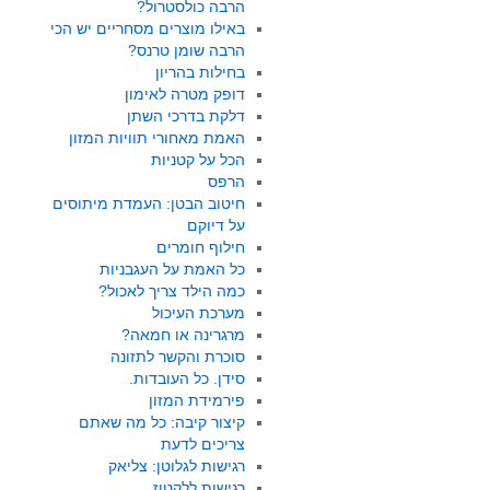
הרבה כולסטרול?
באילו מוצרים מסחריים יש הכי
הרבה שומן טרנס?
בחילות בהריון
דופק מטרה לאימון
דלקת בדרכי השתן
האמת מאחורי תוויות המזון
הכל על קטניות
הרפס
חיטוב הבטן: העמדת מיתוסים
על דיוקם
חילוף חומרים
כל האמת על העגבניות
כמה הילד צריך לאכול?
מערכת העיכול
מרגרינה או חמאה?
סוכרת והקשר לתזונה
סידן. כל העובדות.
פירמידת המזון
קיצור קיבה: כל מה שאתם
צריכים לדעת
רגישות לגלוטן: צליאק
רגישות ללקטוז