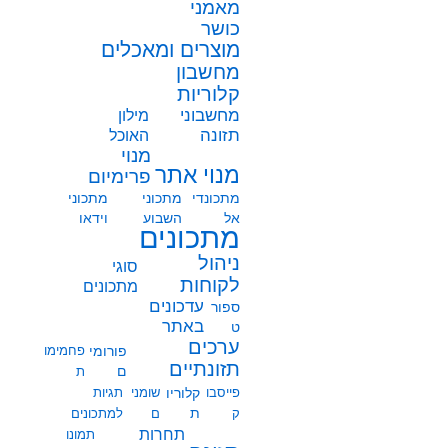
מאמני
כושר
מוצרים ומאכלים
מחשבון
קלוריות
מחשבוני
מילון
תזונה
האוכל
מנוי
מנוי אתר
פרימיום
מתכונדי
מתכוני
מתכוני
אל
השבוע
וידאו
מתכונים
ניהול
סוגי
לקוחות
מתכונים
עדכונים
ספור
באתר
ט
ערכים
פורומי
פחמימו
תזונתיים
ם
ת
פייסבו
קלוריו
שומני
תגיות
ת
ק
ם
למתכונים
תחרות
תמונו