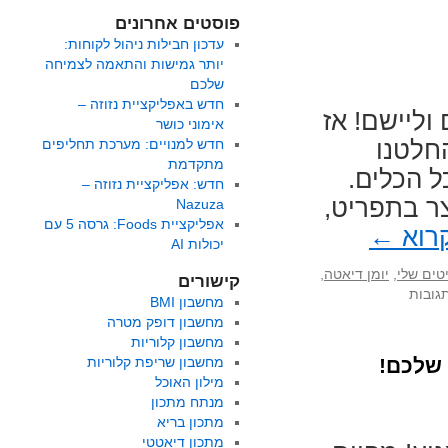
פוסטים אחרונים
עדכון חבילות ניהול לקוחות:
יותר גמישות והתאמה לצמיחה
שלכם
חדש באפליקציית נזוזה –
וליישם! אז
אימוני כושר
חלטנו
חדש למנויים: מערכת תחליפים
מתקדמת
ל הכלים.
חדש: אפליקציית נזוזה –
ר בתפריט,
Nazuza
אפליקציית Foods: גרסה 5 עם
רוא
←
יכולות AI
טים שלי
,
יומן דיאטה
,
קישורים
על
גובות
מחשבון BMI
חדש
מחשבון דופק מטרה
למנויים:
מחשבון קלוריות
הצגת
 שלכם!
מחשבון שריפת קלוריות
כמות
מילון האוכל
הקלוריות
מנתח מתכון
לכל
מתכון בריא
מוצר
מתכון דיאטטי