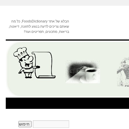
הבלוג של אתר FoodsDictionary, כל מה
שאתם צריכים לדעת בנוגע לתזונה, דיאטה,
בריאות, מתכונים, תפריטים ועוד!