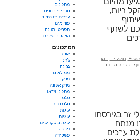
יע! מהיום
מתכונים
לוריות,
ספרי מתכונים
ערכים תזונתיים
יתוף
פורומים
לכם לשתף
תפריטי תזונה
הצהרת נגישות
כים
המתכונים
אורז
,
האנלייזר
,
יומן
ג'חנון
על
וף
|
סגור לתגובות
גבינה
חדש
ממולאים
למנויים:
מרק
אפשרות
מרק אפונה
לשתף
מתכוני וידאו
בוואטסטפ
סלט
את
סלט כרוב
התפריט
עוגות
יזר בגירסתו
שלכם!
עוגיות
! מנתח
עוגת ביסקוויטים
פסטה
לת ערכים
פשטידה