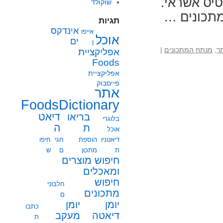
ך בכרטיס אשראי.
שוקולד
מתכונים …
תגיות
אינדקס
אייפו
אוכל
ים
ן
ר
,
מנתח המתכונים
|
אפליקציית
Foods
אפליקציית
פייסבוק
אתר
FoodsDictionary
בריאו
דיאט
בלוגרי
ת
ה
אוכל
דיאטניו
הוספת
חגי
חיפו
ת
מתכון
ם
ש
חיפוש מוצרים
ומאכלים
חיפוש
חלבוני
מתכונים
ם
יומן
יומן
כתבו
מעקב
דיאטה
ת