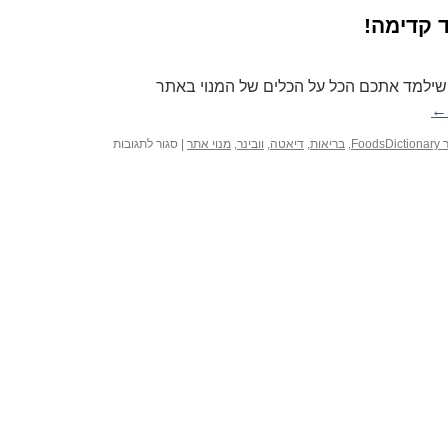
 קדימה!
, שילמד אתכם הכל על הכלים של המנוי באתר
←
על
FoodsD
,
בריאות
,
דיאטה
,
וובינר
,
מנוי אתר
|
סגור לתגובות
הוובינר
שייקח
אתכם
צעד
קדימה!