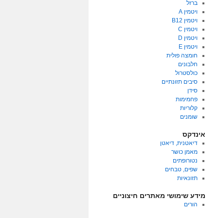
ברזל
ויטמין A
ויטמין B12
ויטמין C
ויטמין D
ויטמין E
חומצה פולית
חלבונים
כולסטרול
סיבים תזונתיים
סידן
פחמימות
קלוריות
שומנים
אינדקס
דיאטנית, דיאטן
מאמן כושר
נטורופתים
שפים, טבחים
תזונאיות
מידע שימושי מאתרים חיצוניים
הורים