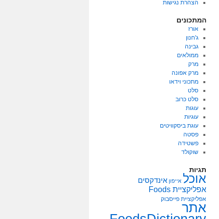
הצהרת נגישות
המתכונים
אורז
ג'חנון
גבינה
ממולאים
מרק
מרק אפונה
מתכוני וידאו
סלט
סלט כרוב
עוגות
עוגיות
עוגת ביסקוויטים
פסטה
פשטידה
שוקולד
תגיות
אוכל
אינדקסים
אייפון
אפליקציית Foods
אפליקציית פייסבוק
אתר
FoodsDictionary