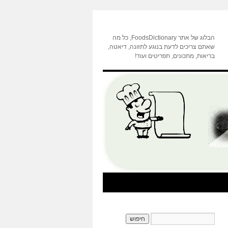
הבלוג של אתר FoodsDictionary, כל מה
שאתם צריכים לדעת בנוגע לתזונה, דיאטה,
בריאות, מתכונים, תפריטים ועוד!