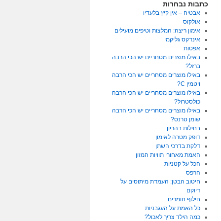
כתבות נבחרות
אבטיח – אין קיץ בלעדיו
אולקוס
אימון ריצה: המלצות וטיפים מועילים
אינדקס גליקמי
אפטות
באילו מוצרים מסחריים יש הכי הרבה
ברזל?
באילו מוצרים מסחריים יש הכי הרבה
ויטמין C?
באילו מוצרים מסחריים יש הכי הרבה
כולסטרול?
באילו מוצרים מסחריים יש הכי הרבה
שומן טרנס?
בחילות בהריון
דופק מטרה לאימון
דלקת בדרכי השתן
האמת מאחורי תוויות המזון
הכל על קטניות
הרפס
חיטוב הבטן: העמדת מיתוסים על
דיוקם
חילוף חומרים
כל האמת על העגבניות
כמה הילד צריך לאכול?