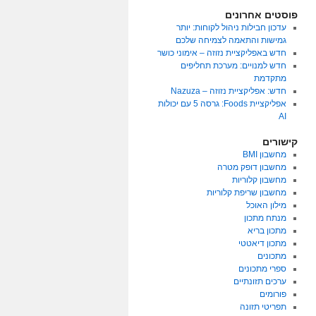
פוסטים אחרונים
עדכון חבילות ניהול לקוחות: יותר
גמישות והתאמה לצמיחה שלכם
חדש באפליקציית נזוזה – אימוני כושר
חדש למנויים: מערכת תחליפים
מתקדמת
חדש: אפליקציית נזוזה – Nazuza
אפליקציית Foods: גרסה 5 עם יכולות
AI
קישורים
מחשבון BMI
מחשבון דופק מטרה
מחשבון קלוריות
מחשבון שריפת קלוריות
מילון האוכל
מנתח מתכון
מתכון בריא
מתכון דיאטטי
מתכונים
ספרי מתכונים
ערכים תזונתיים
פורומים
תפריטי תזונה