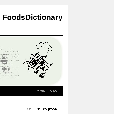
לדלג
לתוכן
FoodsDictionary – הבלוג
ראשי
אודות
וובינר
ארכיון תגיות: