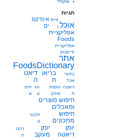
שוקולד
תגיות
אינדקס
אייפו
אוכל
ים
ן
אפליקציית
Foods
אפליקציית
פייסבוק
אתר
FoodsDictionary
בריאו
דיאט
בלוגרי
ת
ה
אוכל
דיאטניו
הוספת
חגי
חיפו
ת
מתכון
ם
ש
חיפוש מוצרים
ומאכלים
חיפוש
חלבוני
מתכונים
ם
יומן
יומן
כתבו
מעקב
דיאטה
ת