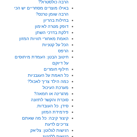
הרבה כולסטרול?
באילו מוצרים מסחריים יש הכי
הרבה שומן טרנס?
בחילות בהריון
דופק מטרה לאימון
דלקת בדרכי השתן
האמת מאחורי תוויות המזון
הכל על קטניות
הרפס
חיטוב הבטן: העמדת מיתוסים
על דיוקם
חילוף חומרים
כל האמת על העגבניות
כמה הילד צריך לאכול?
מערכת העיכול
מרגרינה או חמאה?
סוכרת והקשר לתזונה
סידן. כל העובדות.
פירמידת המזון
קיצור קיבה: כל מה שאתם
צריכים לדעת
רגישות לגלוטן: צליאק
רגישות ללקטוז