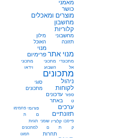
מאמני
כושר
מוצרים ומאכלים
מחשבון
קלוריות
מחשבוני
מילון
תזונה
האוכל
מנוי
מנוי אתר
פרימיום
מתכונדי
מתכוני
מתכוני
אל
השבוע
וידאו
מתכונים
ניהול
סוגי
לקוחות
מתכונים
עדכונים
ספור
באתר
ט
ערכים
פורומי
פחמימו
תזונתיים
ם
ת
פייסבו
קלוריו
שומני
תגיות
ת
ק
ם
למתכונים
תחרות
תמונו