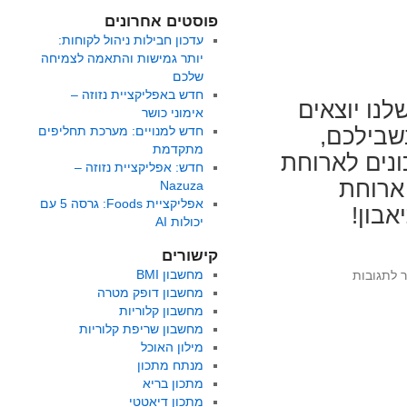
פוסטים אחרונים
עדכון חבילות ניהול לקוחות:
יותר גמישות והתאמה לצמיחה
שלכם
חדש באפליקציית נזוזה –
לנו יוצאים
אימוני כושר
בשבילכם,
חדש למנויים: מערכת תחליפים
מתקדמת
ונים לארוחת
חדש: אפליקציית נזוזה –
 ארוחת
Nazuza
אפליקציית Foods: גרסה 5 עם
אבון!
יכולות AI
קישורים
על
מחשבון BMI
ר לתגובות
מגוון
מחשבון דופק מטרה
עצום
מחשבון קלוריות
של
מחשבון שריפת קלוריות
מתכונים
מילון האוכל
לחופש
מנתח מתכון
הגדול
מתכון בריא
מתכון דיאטטי