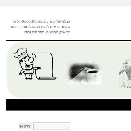
הבלוג של אתר FoodsDictionary, כל מה
שאתם צריכים לדעת בנוגע לתזונה, דיאטה,
בריאות, מתכונים, תפריטים ועוד!