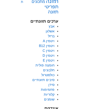
תזונה
מתכונים
ת
תפריטי
תזונה
ערכים תזונתיים
אבץ
אשלגן
ברזל
ויטמין A
ויטמין B12
ויטמין C
ויטמין D
ויטמין E
חומצה פולית
חלבונים
כולסטרול
סיבים תזונתיים
סידן
פחמימות
קלוריות
שומנים
אינדקס