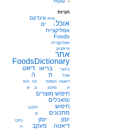
שוקולד
תגיות
אינדקס
אייפו
אוכל
ים
ן
אפליקציית
Foods
אפליקציית
פייסבוק
אתר
FoodsDictionary
בריאו
דיאט
בלוגרי
ת
ה
אוכל
דיאטניו
הוספת
חגי
חיפו
ת
מתכון
ם
ש
חיפוש מוצרים
ומאכלים
חיפוש
חלבוני
מתכונים
ם
יומן
יומן
כתבו
מעקב
דיאטה
ת