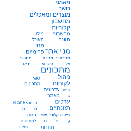
מאמני
כושר
מוצרים ומאכלים
מחשבון
קלוריות
מחשבוני
מילון
תזונה
האוכל
מנוי
מנוי אתר
פרימיום
מתכונדי
מתכוני
מתכוני
אל
השבוע
וידאו
מתכונים
ניהול
סוגי
לקוחות
מתכונים
עדכונים
ספור
באתר
ט
ערכים
פורומי
פחמימו
תזונתיים
ם
ת
פייסבו
קלוריו
שומני
תגיות
ת
ק
ם
למתכונים
תחרות
תמונו