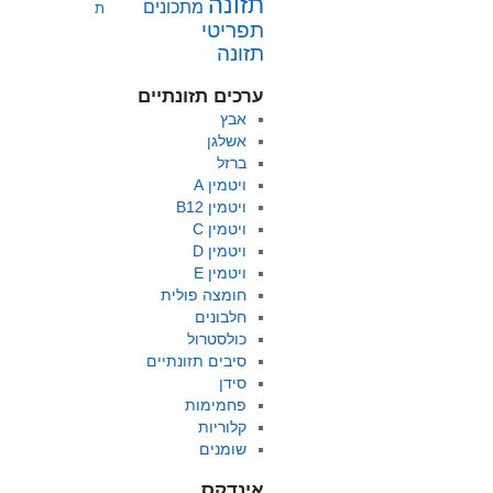
תזונה
מתכונים
ת
תפריטי
תזונה
ערכים תזונתיים
אבץ
אשלגן
ברזל
ויטמין A
ויטמין B12
ויטמין C
ויטמין D
ויטמין E
חומצה פולית
חלבונים
כולסטרול
סיבים תזונתיים
סידן
פחמימות
קלוריות
שומנים
אינדקס