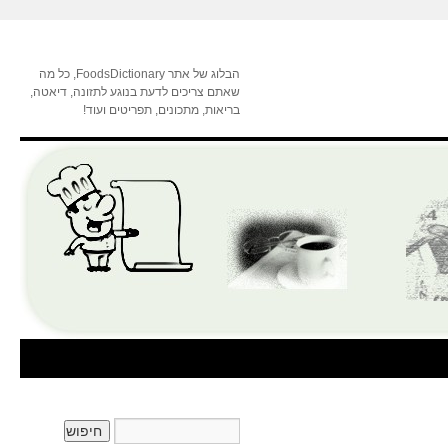
הבלוג של אתר FoodsDictionary, כל מה
שאתם צריכים לדעת בנוגע לתזונה, דיאטה,
בריאות, מתכונים, תפריטים ועוד!