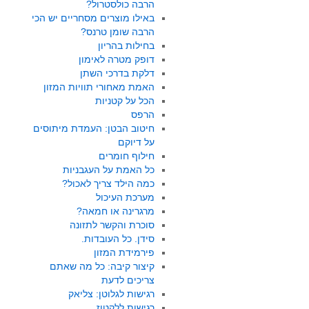
הרבה כולסטרול?
באילו מוצרים מסחריים יש הכי
הרבה שומן טרנס?
בחילות בהריון
דופק מטרה לאימון
דלקת בדרכי השתן
האמת מאחורי תוויות המזון
הכל על קטניות
הרפס
חיטוב הבטן: העמדת מיתוסים
על דיוקם
חילוף חומרים
כל האמת על העגבניות
כמה הילד צריך לאכול?
מערכת העיכול
מרגרינה או חמאה?
סוכרת והקשר לתזונה
סידן. כל העובדות.
פירמידת המזון
קיצור קיבה: כל מה שאתם
צריכים לדעת
רגישות לגלוטן: צליאק
רגישות ללקטוז