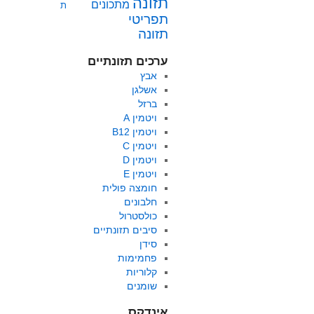
תזונה
מתכונים
ת
תפריטי
תזונה
ערכים תזונתיים
אבץ
אשלגן
ברזל
ויטמין A
ויטמין B12
ויטמין C
ויטמין D
ויטמין E
חומצה פולית
חלבונים
כולסטרול
סיבים תזונתיים
סידן
פחמימות
קלוריות
שומנים
אינדקס