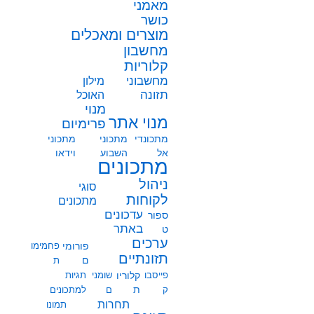
מאמני
כושר
מוצרים ומאכלים
מחשבון
קלוריות
מחשבוני
מילון
תזונה
האוכל
מנוי
מנוי אתר
פרימיום
מתכונדי
מתכוני
מתכוני
אל
השבוע
וידאו
מתכונים
ניהול
סוגי
לקוחות
מתכונים
עדכונים
ספור
באתר
ט
ערכים
פורומי
פחמימו
תזונתיים
ם
ת
פייסבו
קלוריו
שומני
תגיות
ת
ק
ם
למתכונים
תחרות
תמונו