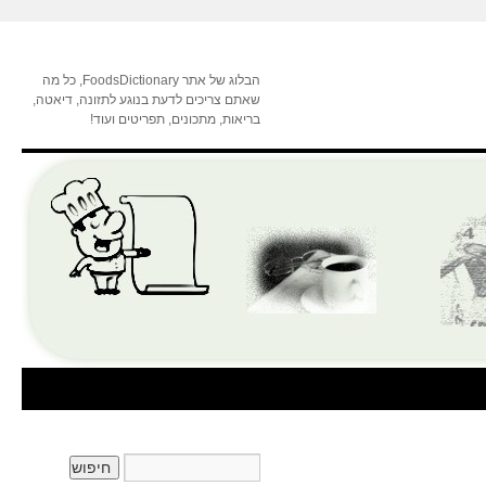
הבלוג של אתר FoodsDictionary, כל מה
שאתם צריכים לדעת בנוגע לתזונה, דיאטה,
בריאות, מתכונים, תפריטים ועוד!