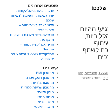
פוסטים אחרונים
 שלכם!
עדכון חבילות ניהול לקוחות:
יותר גמישות והתאמה לצמיחה
שלכם
חדש באפליקציית נזוזה –
יע! מהיום
אימוני כושר
לוריות,
חדש למנויים: מערכת תחליפים
מתקדמת
יתוף
חדש: אפליקציית נזוזה –
לכם לשתף
Nazuza
אפליקציית Foods: גרסה 5 עם
כים
יכולות AI
קישורים
מחשבון BMI
,
האנלייזר
,
יומן
על
מחשבון דופק מטרה
וף
|
סגור לתגובות
חדש
מחשבון קלוריות
למנויים:
מחשבון שריפת קלוריות
אפשרות
מילון האוכל
לשתף
מנתח מתכון
בוואטסטפ
מתכון בריא
את
מתכון דיאטטי