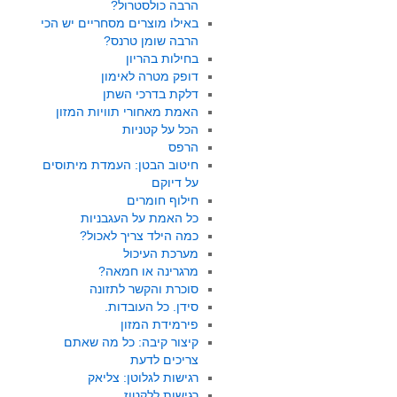
הרבה כולסטרול?
באילו מוצרים מסחריים יש הכי
הרבה שומן טרנס?
בחילות בהריון
דופק מטרה לאימון
דלקת בדרכי השתן
האמת מאחורי תוויות המזון
הכל על קטניות
הרפס
חיטוב הבטן: העמדת מיתוסים
על דיוקם
חילוף חומרים
כל האמת על העגבניות
כמה הילד צריך לאכול?
מערכת העיכול
מרגרינה או חמאה?
סוכרת והקשר לתזונה
סידן. כל העובדות.
פירמידת המזון
קיצור קיבה: כל מה שאתם
צריכים לדעת
רגישות לגלוטן: צליאק
רגישות ללקטוז