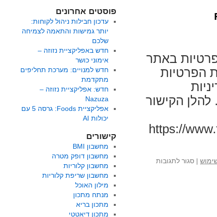
פוסטים אחרונים
עדכון חבילות ניהול לקוחות:
יותר גמישות והתאמה לצמיחה
שלכם
חדש באפליקציית נזוזה –
פרטיות באתר
אימוני כושר
 הפרטיות
חדש למנויים: מערכת תחליפים
מתקדמת
ניות
חדש: אפליקציית נזוזה –
להלן הקישור
Nazuza
אפליקציית Foods: גרסה 5 עם
יכולות AI
https://www.f
קישורים
מחשבון BMI
מחשבון דופק מטרה
על
שימוש
|
סגור לתגובות
מחשבון קלוריות
עדכון
מחשבון שריפת קלוריות
מדיניות
מילון האוכל
הגנת
מנתח מתכון
הפרטיות
מתכון בריא
באתר FoodsDictionary
מתכון דיאטטי