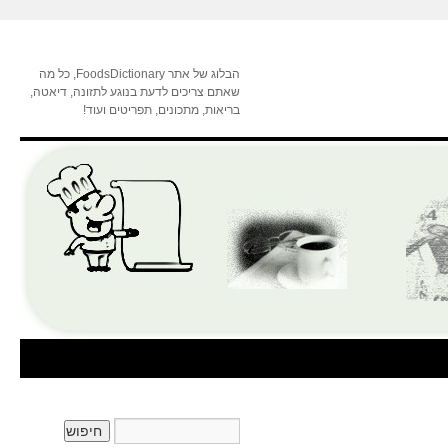
הבלוג של אתר FoodsDictionary, כל מה
שאתם צריכים לדעת בנוגע לתזונה, דיאטה,
בריאות, מתכונים, תפריטים ועוד!