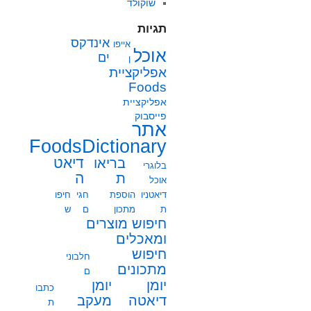
שוקולד
תגיות
אינדקס
אייפו
אוכל
ים
ן
אפליקציית
Foods
אפליקציית
פייסבוק
אתר
FoodsDictionary
בריאו
דיאט
בלוגרי
ת
ה
אוכל
דיאטניו
הוספת
חגי
חיפו
ת
מתכון
ם
ש
חיפוש מוצרים
ומאכלים
חיפוש
חלבוני
מתכונים
ם
יומן
יומן
כתבו
מעקב
דיאטה
ת