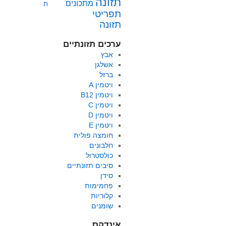
תזונה
מתכונים
ת
תפריטי
תזונה
ערכים תזונתיים
אבץ
אשלגן
ברזל
ויטמין A
ויטמין B12
ויטמין C
ויטמין D
ויטמין E
חומצה פולית
חלבונים
כולסטרול
סיבים תזונתיים
סידן
פחמימות
קלוריות
שומנים
אינדקס