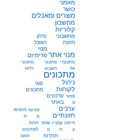
מאמני
כושר
מוצרים ומאכלים
מחשבון
קלוריות
מחשבוני
מילון
תזונה
האוכל
מנוי
מנוי אתר
פרימיום
מתכונדי
מתכוני
מתכוני
אל
השבוע
וידאו
מתכונים
ניהול
סוגי
לקוחות
מתכונים
עדכונים
ספור
באתר
ט
ערכים
פורומי
פחמימו
תזונתיים
ם
ת
פייסבו
קלוריו
שומני
תגיות
ת
ק
ם
למתכונים
תחרות
תמונו