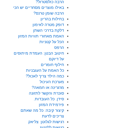
הרבה כולסטרול?
באילו מוצרים מסחריים יש הכי
הרבה שומן טרנס?
בחילות בהריון
דופק מטרה לאימון
דלקת בדרכי השתן
האמת מאחורי תוויות המזון
הכל על קטניות
הרפס
חיטוב הבטן: העמדת מיתוסים
על דיוקם
חילוף חומרים
כל האמת על העגבניות
כמה הילד צריך לאכול?
מערכת העיכול
מרגרינה או חמאה?
סוכרת והקשר לתזונה
סידן. כל העובדות.
פירמידת המזון
קיצור קיבה: כל מה שאתם
צריכים לדעת
רגישות לגלוטן: צליאק
רגישות ללקטוז