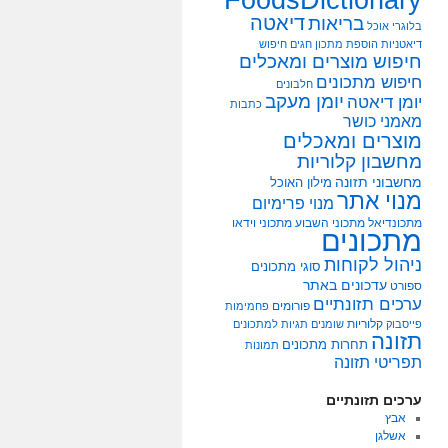
דיאטה
בריאות
בלוגרי אוכל
דיאטניות
הוספת מתכון
חגים
חיפוש
חיפוש מוצרים ומאכלים
חיפוש מתכונים
חלבונים
יומן מעקב
יומן דיאטה
כתבות
מאמני כושר
מוצרים ומאכלים
מחשבון קלוריות
מחשבוני תזונה
מילון האוכל
מנוי אתר
מנוי פרימיום
מתכונדיאל
מתכוני השבוע
מתכוני וידאו
מתכונים
ניהול לקוחות
סוגי מתכונים
עדכונים באתר
ספורט
ערכים תזונתיים
פורומים
פחמימות
קלוריות
פייסבוק
שומנים
תגיות למתכונים
תזונה
תחרות מתכונים
תמונות
תפריטי תזונה
ערכים תזונתיים
אבץ
אשלגן