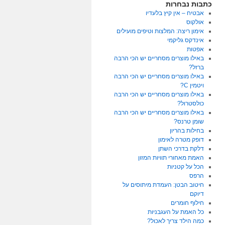
כתבות נבחרות
אבטיח – אין קיץ בלעדיו
אולקוס
אימון ריצה: המלצות וטיפים מועילים
אינדקס גליקמי
אפטות
באילו מוצרים מסחריים יש הכי הרבה
ברזל?
באילו מוצרים מסחריים יש הכי הרבה
ויטמין C?
באילו מוצרים מסחריים יש הכי הרבה
כולסטרול?
באילו מוצרים מסחריים יש הכי הרבה
שומן טרנס?
בחילות בהריון
דופק מטרה לאימון
דלקת בדרכי השתן
האמת מאחורי תוויות המזון
הכל על קטניות
הרפס
חיטוב הבטן: העמדת מיתוסים על
דיוקם
חילוף חומרים
כל האמת על העגבניות
כמה הילד צריך לאכול?