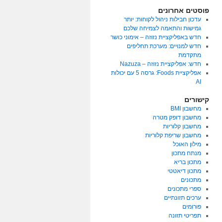
פוסטים אחרונים
עדכון חבילות ניהול לקוחות: יותר
גמישות והתאמה לצמיחה שלכם
חדש באפליקציית נזוזה – אימוני כושר
חדש למנויים: מערכת תחליפים
מתקדמת
חדש: אפליקציית נזוזה – Nazuza
אפליקציית Foods: גרסה 5 עם יכולות
AI
קישורים
מחשבון BMI
מחשבון דופק מטרה
מחשבון קלוריות
מחשבון שריפת קלוריות
מילון האוכל
מנתח מתכון
מתכון בריא
מתכון דיאטטי
מתכונים
ספרי מתכונים
ערכים תזונתיים
פורומים
תפריטי תזונה