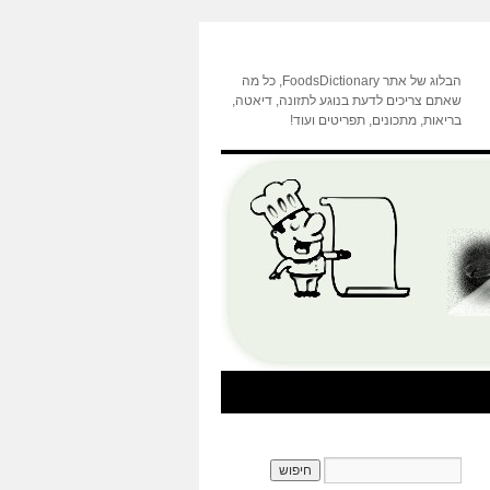
הבלוג של אתר FoodsDictionary, כל מה
שאתם צריכים לדעת בנוגע לתזונה, דיאטה,
בריאות, מתכונים, תפריטים ועוד!