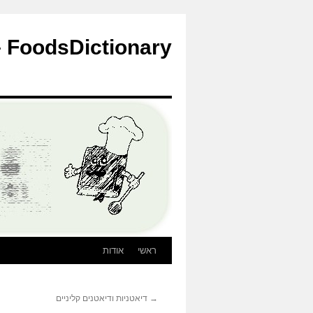
לדלג
לתוכן
FoodsDictionary – הבלוג
ראשי
אודות
→
דיאטניות ודיאטנים קליניים