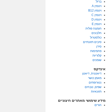
ברזל
ויטמין A
ויטמין B12
ויטמין C
ויטמין D
ויטמין E
חומצה פולית
חלבונים
כולסטרול
סיבים תזונתיים
סידן
פחמימות
קלוריות
שומנים
אינדקס
דיאטנית, דיאטן
מאמן כושר
נטורופתים
שפים, טבחים
תזונאיות
מידע שימושי מאתרים חיצוניים
הורים