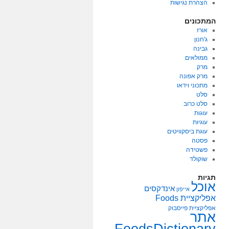
הצהרת נגישות
המתכונים
אורז
ג'חנון
גבינה
ממולאים
מרק
מרק אפונה
מתכוני וידאו
סלט
סלט כרוב
עוגות
עוגיות
עוגת ביסקוויטים
פסטה
פשטידה
שוקולד
תגיות
אוכל
אינדקסים
אייפון
אפליקציית Foods
אפליקציית פייסבוק
אתר
FoodsDictionary