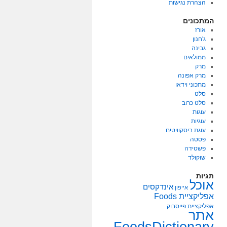
הצהרת נגישות
המתכונים
אורז
ג'חנון
גבינה
ממולאים
מרק
מרק אפונה
מתכוני וידאו
סלט
סלט כרוב
עוגות
עוגיות
עוגת ביסקוויטים
פסטה
פשטידה
שוקולד
תגיות
אוכל
אינדקסים
אייפון
אפליקציית Foods
אפליקציית פייסבוק
אתר
FoodsDictionary