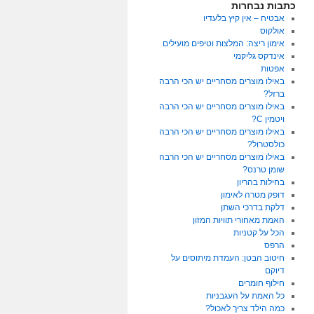
כתבות נבחרות
אבטיח – אין קיץ בלעדיו
אולקוס
אימון ריצה: המלצות וטיפים מועילים
אינדקס גליקמי
אפטות
באילו מוצרים מסחריים יש הכי הרבה
ברזל?
באילו מוצרים מסחריים יש הכי הרבה
ויטמין C?
באילו מוצרים מסחריים יש הכי הרבה
כולסטרול?
באילו מוצרים מסחריים יש הכי הרבה
שומן טרנס?
בחילות בהריון
דופק מטרה לאימון
דלקת בדרכי השתן
האמת מאחורי תוויות המזון
הכל על קטניות
הרפס
חיטוב הבטן: העמדת מיתוסים על
דיוקם
חילוף חומרים
כל האמת על העגבניות
כמה הילד צריך לאכול?