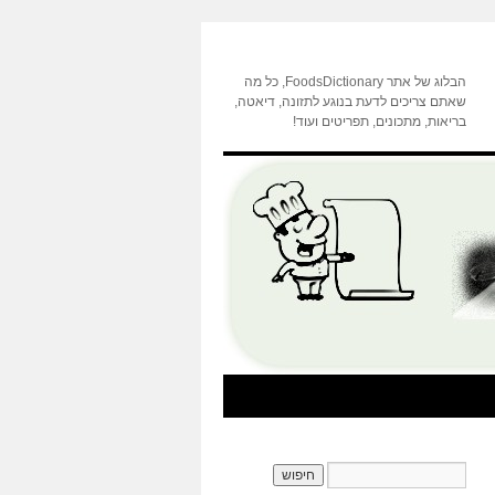
הבלוג של אתר FoodsDictionary, כל מה
שאתם צריכים לדעת בנוגע לתזונה, דיאטה,
בריאות, מתכונים, תפריטים ועוד!