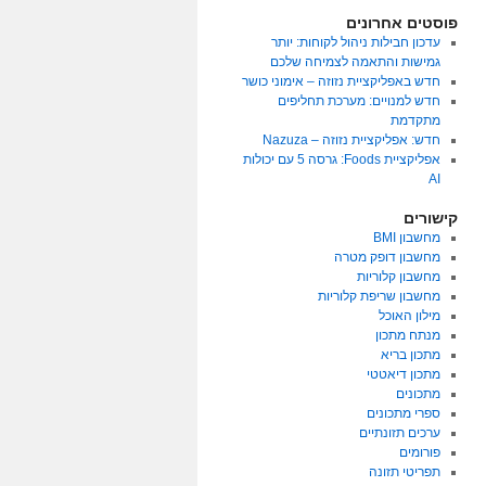
פוסטים אחרונים
עדכון חבילות ניהול לקוחות: יותר
גמישות והתאמה לצמיחה שלכם
חדש באפליקציית נזוזה – אימוני כושר
חדש למנויים: מערכת תחליפים
מתקדמת
חדש: אפליקציית נזוזה – Nazuza
אפליקציית Foods: גרסה 5 עם יכולות
AI
קישורים
מחשבון BMI
מחשבון דופק מטרה
מחשבון קלוריות
מחשבון שריפת קלוריות
מילון האוכל
מנתח מתכון
מתכון בריא
מתכון דיאטטי
מתכונים
ספרי מתכונים
ערכים תזונתיים
פורומים
תפריטי תזונה