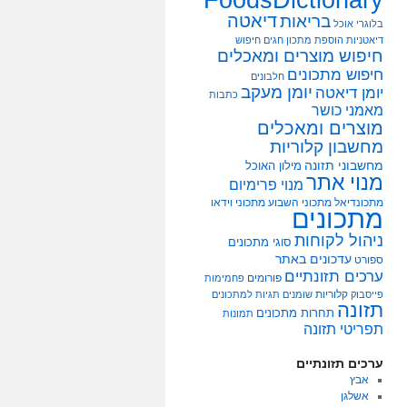
דיאטה
בריאות
בלוגרי אוכל
דיאטניות
הוספת מתכון
חגים
חיפוש
חיפוש מוצרים ומאכלים
חיפוש מתכונים
חלבונים
יומן מעקב
יומן דיאטה
כתבות
מאמני כושר
מוצרים ומאכלים
מחשבון קלוריות
מחשבוני תזונה
מילון האוכל
מנוי אתר
מנוי פרימיום
מתכונדיאל
מתכוני השבוע
מתכוני וידאו
מתכונים
ניהול לקוחות
סוגי מתכונים
עדכונים באתר
ספורט
ערכים תזונתיים
פורומים
פחמימות
קלוריות
פייסבוק
שומנים
תגיות למתכונים
תזונה
תחרות מתכונים
תמונות
תפריטי תזונה
ערכים תזונתיים
אבץ
אשלגן