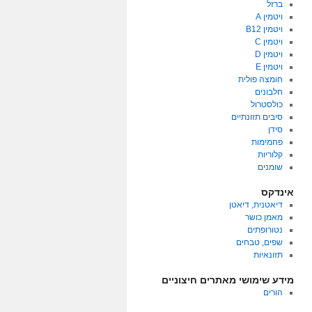
ברזל
ויטמין A
ויטמין B12
ויטמין C
ויטמין D
ויטמין E
חומצה פולית
חלבונים
כולסטרול
סיבים תזונתיים
סידן
פחמימות
קלוריות
שומנים
אינדקס
דיאטנית, דיאטן
מאמן כושר
נטורופתים
שפים, טבחים
תזונאיות
מידע שימושי מאתרים חיצוניים
הורים