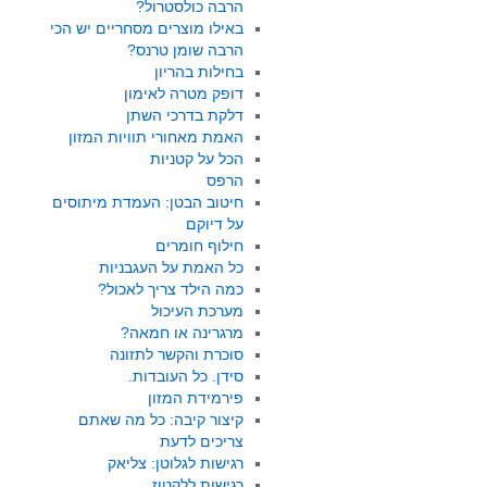
הרבה כולסטרול?
באילו מוצרים מסחריים יש הכי
הרבה שומן טרנס?
בחילות בהריון
דופק מטרה לאימון
דלקת בדרכי השתן
האמת מאחורי תוויות המזון
הכל על קטניות
הרפס
חיטוב הבטן: העמדת מיתוסים
על דיוקם
חילוף חומרים
כל האמת על העגבניות
כמה הילד צריך לאכול?
מערכת העיכול
מרגרינה או חמאה?
סוכרת והקשר לתזונה
סידן. כל העובדות.
פירמידת המזון
קיצור קיבה: כל מה שאתם
צריכים לדעת
רגישות לגלוטן: צליאק
רגישות ללקטוז