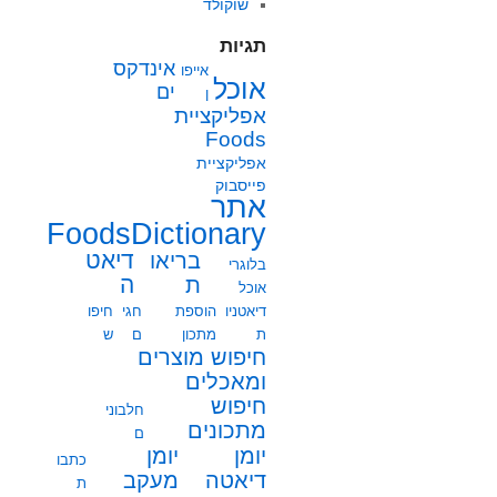
שוקולד
תגיות
אינדקס
אייפו
אוכל
ים
ן
אפליקציית
Foods
אפליקציית
פייסבוק
אתר
FoodsDictionary
בריאו
דיאט
בלוגרי
ת
ה
אוכל
דיאטניו
הוספת
חגי
חיפו
ת
מתכון
ם
ש
חיפוש מוצרים
ומאכלים
חיפוש
חלבוני
מתכונים
ם
יומן
יומן
כתבו
מעקב
דיאטה
ת