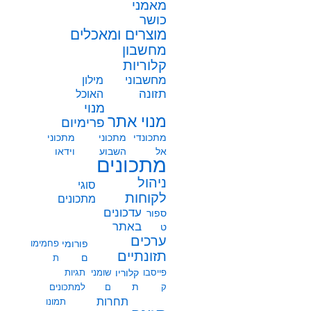
מאמני
כושר
מוצרים ומאכלים
מחשבון
קלוריות
מחשבוני
מילון
תזונה
האוכל
מנוי
מנוי אתר
פרימיום
מתכונדי
מתכוני
מתכוני
אל
השבוע
וידאו
מתכונים
ניהול
סוגי
לקוחות
מתכונים
עדכונים
ספור
באתר
ט
ערכים
פורומי
פחמימו
תזונתיים
ם
ת
פייסבו
קלוריו
שומני
תגיות
ת
ק
ם
למתכונים
תחרות
תמונו