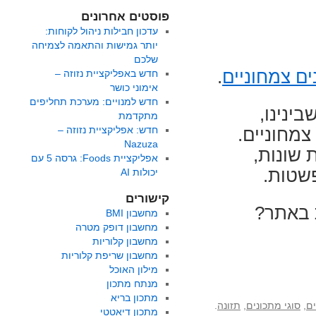
פוסטים אחרונים
עדכון חבילות ניהול לקוחות:
יותר גמישות והתאמה לצמיחה
שלכם
ם צמחוניים
.
חדש באפליקציית נזוזה –
אימוני כושר
חדש למנויים: מערכת תחליפים
ינינו,
מתקדמת
חדש: אפליקציית נזוזה –
צמחוניים.
Nazuza
 שונות,
אפליקציית Foods: גרסה 5 עם
שטות.
יכולות AI
קישורים
ת באתר?
מחשבון BMI
מחשבון דופק מטרה
מחשבון קלוריות
מחשבון שריפת קלוריות
מילון האוכל
מנתח מתכון
מתכון בריא
ם
,
סוגי מתכונים
,
תזונה
.
מתכון דיאטטי