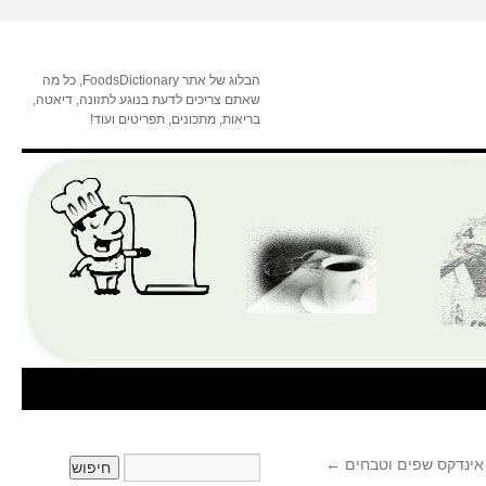
הבלוג של אתר FoodsDictionary, כל מה
שאתם צריכים לדעת בנוגע לתזונה, דיאטה,
בריאות, מתכונים, תפריטים ועוד!
אינדקס שפים וטבחים
←