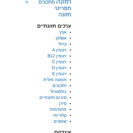
תזונה
מתכונים
ת
תפריטי
תזונה
ערכים תזונתיים
אבץ
אשלגן
ברזל
ויטמין A
ויטמין B12
ויטמין C
ויטמין D
ויטמין E
חומצה פולית
חלבונים
כולסטרול
סיבים תזונתיים
סידן
פחמימות
קלוריות
שומנים
אינדקס