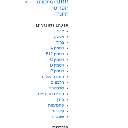
תזונה
מתכונים
ת
תפריטי
תזונה
ערכים תזונתיים
אבץ
אשלגן
ברזל
ויטמין A
ויטמין B12
ויטמין C
ויטמין D
ויטמין E
חומצה פולית
חלבונים
כולסטרול
סיבים תזונתיים
סידן
פחמימות
קלוריות
שומנים
אינדקס