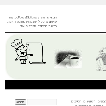
הבלוג של אתר FoodsDictionary, כל מה
שאתם צריכים לדעת בנוגע לתזונה, דיאטה,
בריאות, מתכונים, תפריטים ועוד!
ונים, השומנים והסיבים