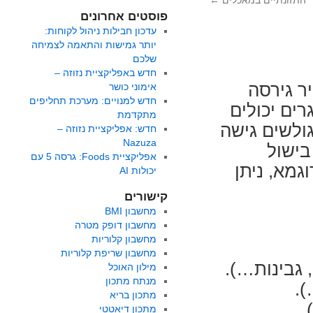
התזונתיים במאכלים
←
פוסטים אחרונים
עדכון חבילות ניהול לקוחות:
יותר גמישות והתאמה לצמיחה
שלכם
חדש באפליקציית נזוזה –
ר גירסה
אימוני כושר
חדש למנויים: מערכת תחליפים
רים יכולים
מתקדמת
ולשים גישה
חדש: אפליקציית נזוזה –
Nazuza
בישול
אפליקציית Foods: גרסה 5 עם
מא, ניתן
יכולות AI
קישורים
מחשבון BMI
מחשבון דופק מטרה
מחשבון קלוריות
מחשבון שריפת קלוריות
, גבינות…).
מילון האוכל
מנתח מתכון
).
מתכון בריא
.
מתכון דיאטטי