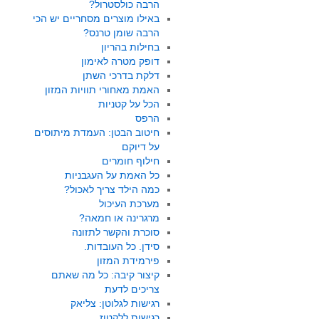
הרבה כולסטרול?
באילו מוצרים מסחריים יש הכי
הרבה שומן טרנס?
בחילות בהריון
דופק מטרה לאימון
דלקת בדרכי השתן
האמת מאחורי תוויות המזון
הכל על קטניות
הרפס
חיטוב הבטן: העמדת מיתוסים
על דיוקם
חילוף חומרים
כל האמת על העגבניות
כמה הילד צריך לאכול?
מערכת העיכול
מרגרינה או חמאה?
סוכרת והקשר לתזונה
סידן. כל העובדות.
פירמידת המזון
קיצור קיבה: כל מה שאתם
צריכים לדעת
רגישות לגלוטן: צליאק
רגישות ללקטוז