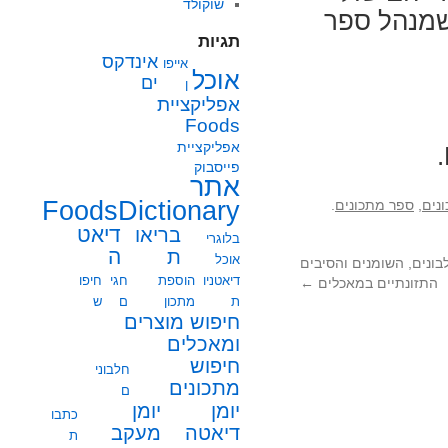
שוקולד
שמנהל ספר
תגיות
אינדקס
אייפו
אוכל
ים
ן
אפליקציית
Foods
אפליקציית
פייסבוק
אתר
FoodsDictionary
נים
,
ספר מתכונים
.
בריאו
דיאט
בלוגרי
ת
ה
אוכל
ונים, השומנים והסיבים
דיאטניו
הוספת
חגי
חיפו
התזונתיים במאכלים
←
ת
מתכון
ם
ש
חיפוש מוצרים
ומאכלים
חיפוש
חלבוני
מתכונים
ם
יומן
יומן
כתבו
מעקב
דיאטה
ת