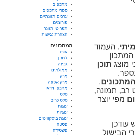
מתכונים
ספרי מתכונים
ערכים תזונתיים
פורומים
תפריטי תזונה
הצהרת נגישות
יתי
. העמוד
המתכונים
אורז
המתכון
ג'חנון
 מוצג
תוכן
גבינה
ממולאים
ספר.
מרק
מתכונים
,
מרק אפונה
מתכוני וידאו
 עם פירוט רב, תמונה,
סלט
ום
מפי יוצר
סלט כרוב
עוגות
עוגיות
עוגת ביסקוויטים
 עודכן
פסטה
פשטידה
רי הבישול