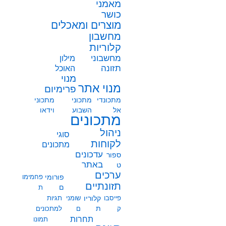
מאמני
כושר
מוצרים ומאכלים
מחשבון
קלוריות
מחשבוני
מילון
תזונה
האוכל
מנוי
מנוי אתר
פרימיום
מתכונדי
מתכוני
מתכוני
אל
השבוע
וידאו
מתכונים
ניהול
סוגי
לקוחות
מתכונים
עדכונים
ספור
באתר
ט
ערכים
פורומי
פחמימו
תזונתיים
ם
ת
פייסבו
קלוריו
שומני
תגיות
ת
ק
ם
למתכונים
תחרות
תמונו