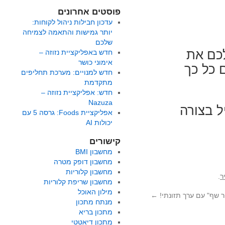
פוסטים אחרונים
עדכון חבילות ניהול לקוחות:
יותר גמישות והתאמה לצמיחה
שלכם
לכם את
חדש באפליקציית נזוזה –
אימוני כושר
 כל כך
חדש למנויים: מערכת תחליפים
מתקדמת
חדש: אפליקציית נזוזה –
Nazuza
ל בצורה
אפליקציית Foods: גרסה 5 עם
יכולות AI
קישורים
מחשבון BMI
מחשבון דופק מטרה
מחשבון קלוריות
ר
.
מחשבון שריפת קלוריות
מילון האוכל
 שף" עם ערך תזונתי!
←
מנתח מתכון
מתכון בריא
מתכון דיאטטי