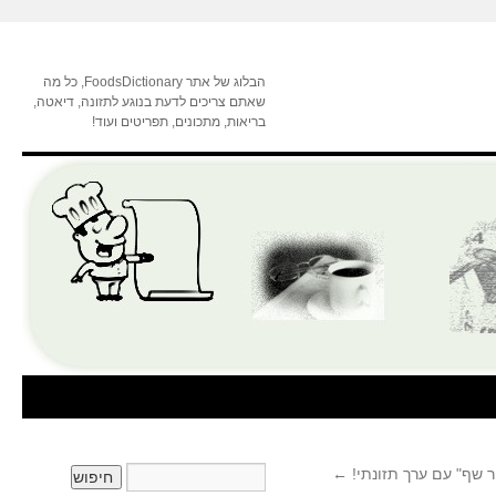
הבלוג של אתר FoodsDictionary, כל מה
שאתם צריכים לדעת בנוגע לתזונה, דיאטה,
בריאות, מתכונים, תפריטים ועוד!
 שף" עם ערך תזונתי!
←