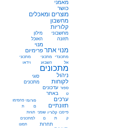
מאמני
כושר
מוצרים ומאכלים
מחשבון
קלוריות
מחשבוני
מילון
תזונה
האוכל
מנוי
מנוי אתר
פרימיום
מתכונדי
מתכוני
מתכוני
אל
השבוע
וידאו
מתכונים
ניהול
סוגי
לקוחות
מתכונים
עדכונים
ספור
באתר
ט
ערכים
פורומי
פחמימו
תזונתיים
ם
ת
פייסבו
קלוריו
שומני
תגיות
ת
ק
ם
למתכונים
תחרות
תמונו