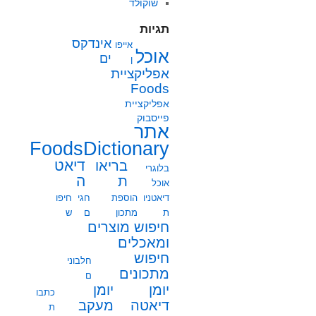
שוקולד
תגיות
אינדקס
אייפו
אוכל
ים
ן
אפליקציית
Foods
אפליקציית
פייסבוק
אתר
FoodsDictionary
בריאו
דיאט
בלוגרי
ת
ה
אוכל
דיאטניו
הוספת
חגי
חיפו
ת
מתכון
ם
ש
חיפוש מוצרים
ומאכלים
חיפוש
חלבוני
מתכונים
ם
יומן
יומן
כתבו
מעקב
דיאטה
ת