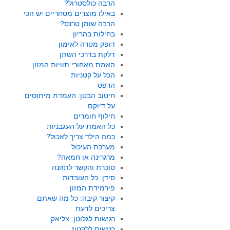
הרבה כולסטרול?
באילו מוצרים מסחריים יש הכי
הרבה שומן טרנס?
בחילות בהריון
דופק מטרה לאימון
דלקת בדרכי השתן
האמת מאחורי תוויות המזון
הכל על קטניות
הרפס
חיטוב הבטן: העמדת מיתוסים
על דיוקם
חילוף חומרים
כל האמת על העגבניות
כמה הילד צריך לאכול?
מערכת העיכול
מרגרינה או חמאה?
סוכרת והקשר לתזונה
סידן. כל העובדות.
פירמידת המזון
קיצור קיבה: כל מה שאתם
צריכים לדעת
רגישות לגלוטן: צליאק
רגישות ללקטוז