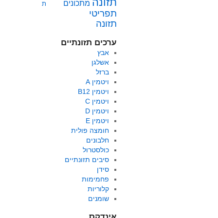
תזונה
מתכונים
ת
תפריטי
תזונה
ערכים תזונתיים
אבץ
אשלגן
ברזל
ויטמין A
ויטמין B12
ויטמין C
ויטמין D
ויטמין E
חומצה פולית
חלבונים
כולסטרול
סיבים תזונתיים
סידן
פחמימות
קלוריות
שומנים
אינדקס