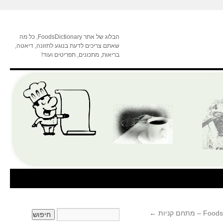
הבלוג של אתר FoodsDictionary, כל מה
שאתם צריכים לדעת בנוגע לתזונה, דיאטה,
בריאות, מתכונים, תפריטים ועוד!
←