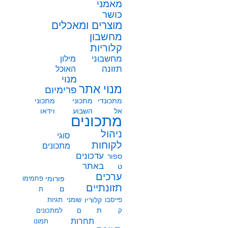
מאמני
כושר
מוצרים ומאכלים
מחשבון
קלוריות
מחשבוני
מילון
תזונה
האוכל
מנוי
מנוי אתר
פרימיום
מתכונדי
מתכוני
מתכוני
אל
השבוע
וידאו
מתכונים
ניהול
סוגי
לקוחות
מתכונים
עדכונים
ספור
באתר
ט
ערכים
פורומי
פחמימו
תזונתיים
ם
ת
פייסבו
קלוריו
שומני
תגיות
ת
ק
ם
למתכונים
תחרות
תמונו