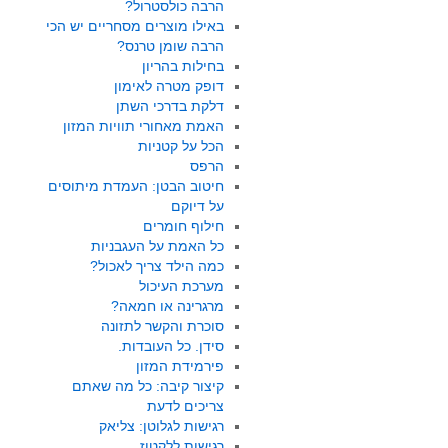
הרבה כולסטרול?
באילו מוצרים מסחריים יש הכי
הרבה שומן טרנס?
בחילות בהריון
דופק מטרה לאימון
דלקת בדרכי השתן
האמת מאחורי תוויות המזון
הכל על קטניות
הרפס
חיטוב הבטן: העמדת מיתוסים
על דיוקם
חילוף חומרים
כל האמת על העגבניות
כמה הילד צריך לאכול?
מערכת העיכול
מרגרינה או חמאה?
סוכרת והקשר לתזונה
סידן. כל העובדות.
פירמידת המזון
קיצור קיבה: כל מה שאתם
צריכים לדעת
רגישות לגלוטן: צליאק
רגישות ללקטוז