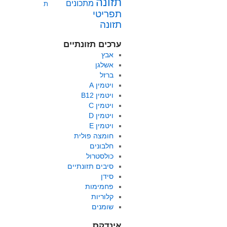
תזונה
מתכונים
ת
תפריטי
תזונה
ערכים תזונתיים
אבץ
אשלגן
ברזל
ויטמין A
ויטמין B12
ויטמין C
ויטמין D
ויטמין E
חומצה פולית
חלבונים
כולסטרול
סיבים תזונתיים
סידן
פחמימות
קלוריות
שומנים
אינדקס