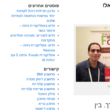
פוסטים אחרונים
עדכון חבילות ניהול לקוחות:
יותר גמישות והתאמה לצמיחה
שלכם
חדש באפליקציית נזוזה –
אימוני כושר
חדש למנויים: מערכת תחליפים
מתקדמת
חדש: אפליקציית נזוזה –
Nazuza
אפליקציית Foods: גרסה 5 עם
יכולות AI
קישורים
מחשבון BMI
מחשבון דופק מטרה
מחשבון קלוריות
ף
מחשבון שריפת קלוריות
מילון האוכל
מנתח מתכון
סתיים בשעה 16:00 לערך. בין
מתכון בריא
מתכון דיאטטי