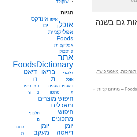
כנס
שוקולד
תגיות
אינדקס
אייפו
ות גם בשנה
אוכל
ים
ן
אפליקציית
Foods
אפליקציית
פייסבוק
אתר
FoodsDictionary
בריאו
דיאט
תערוכות
,
מאמני כושר
,
בלוגרי
ת
ה
אוכל
דיאטניו
הוספת
חגי
חיפו
←
ת
מתכון
ם
ש
חיפוש מוצרים
ומאכלים
חיפוש
חלבוני
מתכונים
ם
יומן
יומן
כתבו
מעקב
דיאטה
ת