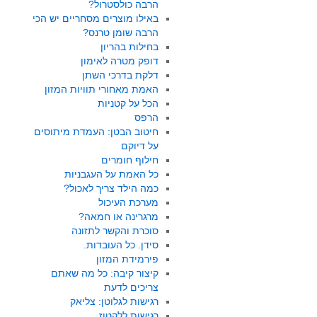
הרבה כולסטרול?
באילו מוצרים מסחריים יש הכי
הרבה שומן טרנס?
בחילות בהריון
דופק מטרה לאימון
דלקת בדרכי השתן
האמת מאחורי תוויות המזון
הכל על קטניות
הרפס
חיטוב הבטן: העמדת מיתוסים
על דיוקם
חילוף חומרים
כל האמת על העגבניות
כמה הילד צריך לאכול?
מערכת העיכול
מרגרינה או חמאה?
סוכרת והקשר לתזונה
סידן. כל העובדות.
פירמידת המזון
קיצור קיבה: כל מה שאתם
צריכים לדעת
רגישות לגלוטן: צליאק
רגישות ללקטוז