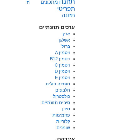
תזונה
מתכונים
ת
תפריטי
תזונה
ערכים תזונתיים
אבץ
אשלגן
ברזל
ויטמין A
ויטמין B12
ויטמין C
ויטמין D
ויטמין E
חומצה פולית
חלבונים
כולסטרול
סיבים תזונתיים
סידן
פחמימות
קלוריות
שומנים
אינדקס