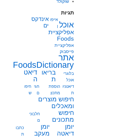
שוקולד
תגיות
אינדקס
אייפו
אוכל
ים
ן
אפליקציית
Foods
אפליקציית
פייסבוק
אתר
FoodsDictionary
בריאו
דיאט
בלוגרי
ת
ה
אוכל
דיאטניו
הוספת
חגי
חיפו
ת
מתכון
ם
ש
חיפוש מוצרים
ומאכלים
חיפוש
חלבוני
מתכונים
ם
יומן
יומן
כתבו
מעקב
דיאטה
ת