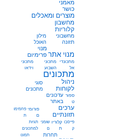
מאמני
כושר
מוצרים ומאכלים
מחשבון
קלוריות
מחשבוני
מילון
תזונה
האוכל
מנוי
מנוי אתר
פרימיום
מתכונדי
מתכוני
מתכוני
אל
השבוע
וידאו
מתכונים
ניהול
סוגי
לקוחות
מתכונים
עדכונים
ספור
באתר
ט
ערכים
פורומי
פחמימו
תזונתיים
ם
ת
פייסבו
קלוריו
שומני
תגיות
ת
ק
ם
למתכונים
תחרות
תמונו