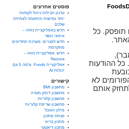
פוסטים אחרונים
עדכון חבילות ניהול לקוחות:
יותר גמישות והתאמה לצמיחה
שלכם
בפורומים תופסק. כל
חדש באפליקציית נזוזה –
אימוני כושר
האתר.
חדש למנויים: מערכת תחליפים
מתקדמת
חדש: אפליקציית נזוזה –
בר),
Nazuza
 כל ההודעות
אפליקציית Foods: גרסה 5 עם
נובעת
יכולות AI
פורומים לא
קישורים
תחזק אותם
מחשבון BMI
מחשבון דופק מטרה
מחשבון קלוריות
מחשבון שריפת קלוריות
מילון האוכל
מנתח מתכון
מתכון בריא
מתכון דיאטטי