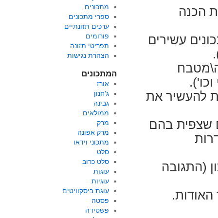
מתכונים
ת הכנה
ספרי מתכונים
ערכים תזונתיים
פורומים
כונים עשירים
תפריטי תזונה
הצהרת נגישות
ה\מטבח
המתכונים
כו').
אורז
ת להעשיר את
ג'חנון
גבינה
ממולאים
 יוצגו עד 10 מתכונים שצפית בהם
מרק
מרק אפונה
רות
מתכוני וידאו
סלט
סלט כרוב
ן (התגובה
עוגות
עוגיות
עוגת ביסקוויטים
האודות.
פסטה
פשטידה