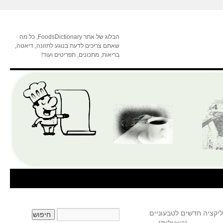
הבלוג של אתר FoodsDictionary, כל מה
שאתם צריכים לדעת בנוגע לתזונה, דיאטה,
בריאות, מתכונים, תפריטים ועוד!
אתר ואפליקציה חדשים לטבעוניים