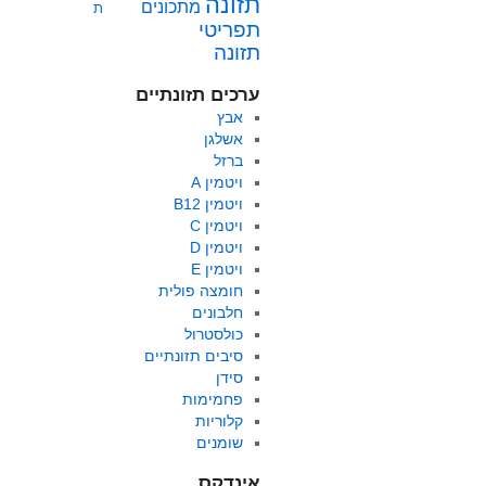
תזונה
מתכונים
ת
תפריטי
תזונה
ערכים תזונתיים
אבץ
אשלגן
ברזל
ויטמין A
ויטמין B12
ויטמין C
ויטמין D
ויטמין E
חומצה פולית
חלבונים
כולסטרול
סיבים תזונתיים
סידן
פחמימות
קלוריות
שומנים
אינדקס