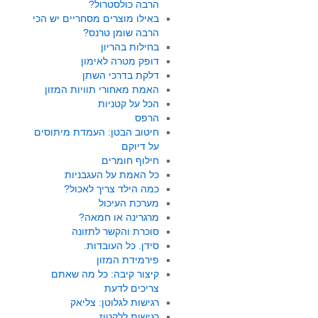
הרבה כולסטרול?
באילו מוצרים מסחריים יש הכי
הרבה שומן טרנס?
בחילות בהריון
דופק מטרה לאימון
דלקת בדרכי השתן
האמת מאחורי תוויות המזון
הכל על קטניות
הרפס
חיטוב הבטן: העמדת מיתוסים
על דיוקם
חילוף חומרים
כל האמת על העגבניות
כמה הילד צריך לאכול?
מערכת העיכול
מרגרינה או חמאה?
סוכרת והקשר לתזונה
סידן. כל העובדות.
פירמידת המזון
קיצור קיבה: כל מה שאתם
צריכים לדעת
רגישות לגלוטן: צליאק
רגישות ללקטוז