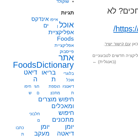
שוקולד
כים? לא
תגיות
אינדקס
אייפו
אוכל
ים
ן
https:
אפליקציית
Foods
כאן
עם קישור ישיר
.
אפליקציית
פייסבוק
אתר
אתר ואפליקציה חדשים לטבעוניים
(באנגלית)
←
FoodsDictionary
בריאו
דיאט
בלוגרי
ת
ה
אוכל
דיאטניו
הוספת
חגי
חיפו
ת
מתכון
ם
ש
חיפוש מוצרים
ומאכלים
חיפוש
חלבוני
מתכונים
ם
יומן
יומן
כתבו
מעקב
דיאטה
ת