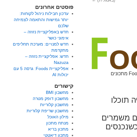
(באנגלית)
←
פוסטים אחרונים
עדכון חבילות ניהול לקוחות:
יותר גמישות והתאמה לצמיחה
שלכם
חדש באפליקציית נזוזה –
אימוני כושר
חדש למנויים: מערכת תחליפים
מתקדמת
חדש: אפליקציית נזוזה –
Nazuza
אפליקציית Foods: גרסה 5 עם
יכולות AI
קישורים
מחשבון BMI
 תוכלו
מחשבון דופק מטרה
מחשבון קלוריות
מחשבון שריפת קלוריות
ים משמרים
מילון האוכל
מנתח מתכון
כשנכנסים
מתכון בריא
מתכון דיאטטי