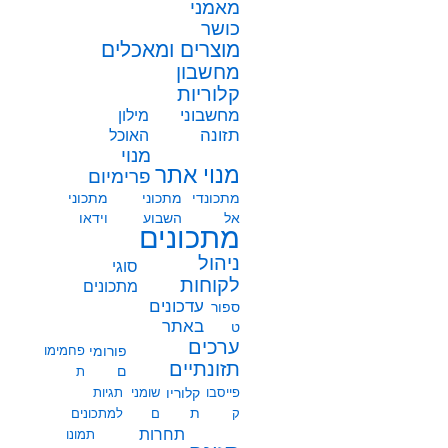
מאמני
כושר
מוצרים ומאכלים
מחשבון
קלוריות
מחשבוני
מילון
תזונה
האוכל
מנוי
מנוי אתר
פרימיום
מתכונדי
מתכוני
מתכוני
אל
השבוע
וידאו
מתכונים
ניהול
סוגי
לקוחות
מתכונים
עדכונים
ספור
באתר
ט
ערכים
פורומי
פחמימו
תזונתיים
ם
ת
פייסבו
קלוריו
שומני
תגיות
ת
ק
ם
למתכונים
תחרות
תמונו