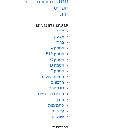
תזונה
מתכונים
ת
תפריטי
תזונה
ערכים תזונתיים
אבץ
אשלגן
ברזל
ויטמין A
ויטמין B12
ויטמין C
ויטמין D
ויטמין E
חומצה פולית
חלבונים
כולסטרול
סיבים תזונתיים
סידן
פחמימות
קלוריות
שומנים
אינדקס