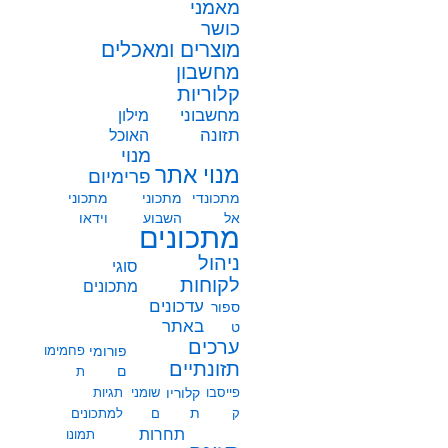
מאמני
כושר
מוצרים ומאכלים
מחשבון
קלוריות
מחשבוני
מילון
תזונה
האוכל
מנוי
מנוי אתר
פרימיום
מתכונדי
מתכוני
מתכוני
אל
השבוע
וידאו
מתכונים
ניהול
סוגי
לקוחות
מתכונים
עדכונים
ספור
באתר
ט
ערכים
פורומי
פחמימו
תזונתיים
ם
ת
פייסבו
קלוריו
שומני
תגיות
ת
ק
ם
למתכונים
תחרות
תמונו