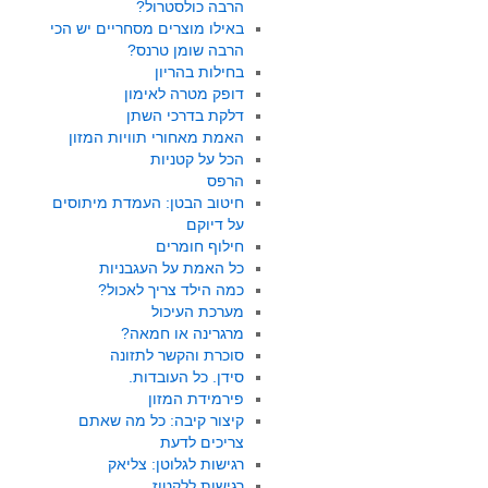
הרבה כולסטרול?
באילו מוצרים מסחריים יש הכי
הרבה שומן טרנס?
בחילות בהריון
דופק מטרה לאימון
דלקת בדרכי השתן
האמת מאחורי תוויות המזון
הכל על קטניות
הרפס
חיטוב הבטן: העמדת מיתוסים
על דיוקם
חילוף חומרים
כל האמת על העגבניות
כמה הילד צריך לאכול?
מערכת העיכול
מרגרינה או חמאה?
סוכרת והקשר לתזונה
סידן. כל העובדות.
פירמידת המזון
קיצור קיבה: כל מה שאתם
צריכים לדעת
רגישות לגלוטן: צליאק
רגישות ללקטוז