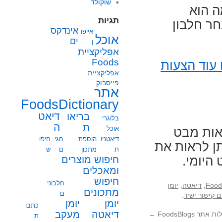
שוקולד
ה הוא
תגיות
ר חלבון
אינדקס
אייפו
אוכל
ים
ן
אפליקציית
Foods
עוד הצעות
אפליקציית
פייסבוק
אתר
FoodsDictionary
בריאו
דיאט
בלוגרי
ת
ה
אוכל
ת לראות מבט
דיאטניו
הוספת
חגי
חיפו
תן לראות את
ת
מתכון
ם
ש
חיפוש מוצרים
היומי.
ומאכלים
חיפוש
חלבוני
,
דיאטה
,
יומן
מתכונים
ם
 קישור ישיר
.
יומן
יומן
כתבו
מעקב
דיאטה
FoodsBlogs
←
ת