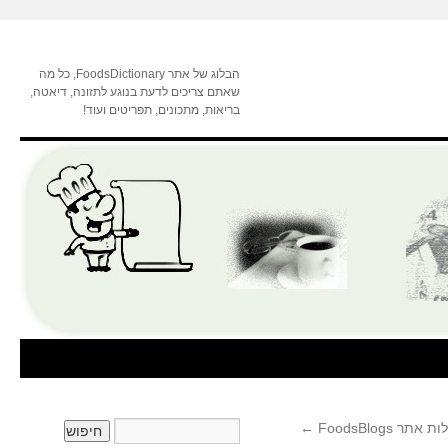
הבלוג של אתר FoodsDictionary, כל מה
שאתם צריכים לדעת בנוגע לתזונה, דיאטה,
בריאות, מתכונים, תפריטים ועוד!
FoodsBlogs
←