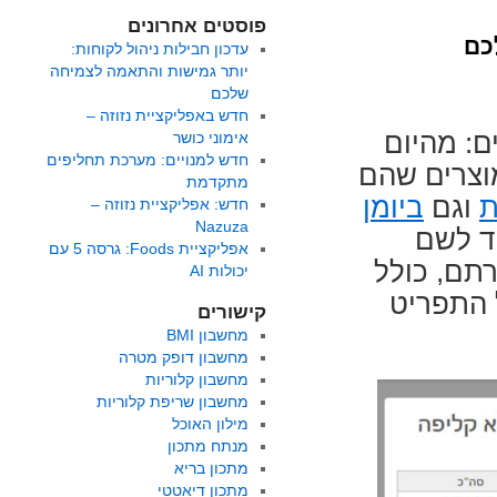
פוסטים אחרונים
כם
עדכון חבילות ניהול לקוחות:
יותר גמישות והתאמה לצמיחה
שלכם
חדש באפליקציית נזוזה –
ם: מהיום
אימוני כושר
חדש למנויים: מערכת תחליפים
מוצרים שהם
מתקדמת
ת
וגם
ביומן
חדש: אפליקציית נזוזה –
Nazuza
ד לשם
אפליקציית Foods: גרסה 5 עם
תם, כולל
יכולות AI
 התפריט
קישורים
מחשבון BMI
מחשבון דופק מטרה
מחשבון קלוריות
מחשבון שריפת קלוריות
מילון האוכל
מנתח מתכון
מתכון בריא
מתכון דיאטטי