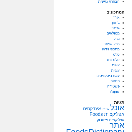
הצהרת נגישות
המתכונים
אורז
ג'חנון
גבינה
ממולאים
מרק
מרק אפונה
מתכוני וידאו
סלט
סלט כרוב
עוגות
עוגיות
עוגת ביסקוויטים
פסטה
פשטידה
שוקולד
תגיות
אוכל
אינדקסים
אייפון
אפליקציית Foods
אפליקציית פייסבוק
אתר
FoodsDictionary