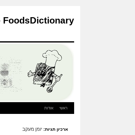
לדלג
לתוכן
FoodsDictionary – הבלוג
ראשי
אודות
יומן מעקב
ארכיון תגיות: