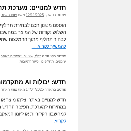
חדש למנויים: מערכת ת
פורסם בתאריך
12/11/2025
מאת
צוות האתר
הוספנו מנגנון חכם לבחירת תחליף
השלוש נקודות של המוצר במחשבון ק
לבחור תחליף מתוך ההמלצות שתקבל
להמשיך לקרוא
←
פורסם בקטגוריה
כללי
,
שינויים ושיפורים באתר
על
שומנים
,
תחליפים
|
סגור לתגובות
חדש
למנויים:
מערכת
חדש: יכולות AI מתקדמות של ניתוח תמונה בכלים שבאתר
תחליפים
מתקדמת
פורסם בתאריך
14/04/2025
מאת
צוות האתר
חדש למנויים באתר: צלמו מוצר או 
במהירות למערכת. הפיצ'ר החדש זמ
למחשבון הקלוריות או ליומן המעקב
לקרוא
←
פורסם בקטגוריה
חדשות
,
כללי
,
שינויים ושיפור