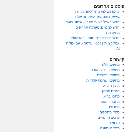
פוסטים אחרונים
עדכון חבילות ניהול לקוחות: יותר
גמישות והתאמה לצמיחה שלכם
חדש באפליקציית נזוזה – אימוני כושר
חדש למנויים: מערכת תחליפים
מתקדמת
חדש: אפליקציית נזוזה – Nazuza
אפליקציית Foods: גרסה 5 עם יכולות
AI
קישורים
מחשבון BMI
מחשבון דופק מטרה
מחשבון קלוריות
מחשבון שריפת קלוריות
מילון האוכל
מנתח מתכון
מתכון בריא
מתכון דיאטטי
מתכונים
ספרי מתכונים
ערכים תזונתיים
פורומים
תפריטי תזונה