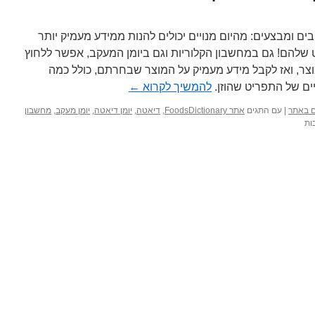
בוואטסטפ
את
התפריט
בים ומבצעים: מהיום מנויים יכולים להנות ממידע מעמיק יותר
שלכם!
שלהם! גם במחשבון הקלוריות וגם ביומן המעקב, אפשר ללחוץ
ר, ואז לקבל מידע מעמיק על המוצר שבחרתם, כולל כמה
יים של התפריט שהוזן.
להמשיך לקרוא
←
ים באתר
|
עם התגים
אתר FoodsDictionary
,
דיאטה
,
יומן דיאטה
,
יומן מעקב
,
מחשבון
על
ות
חדש
למנויים:
מבט
ממוקד
על
מוצר
מתוך
התפריט
שלכם