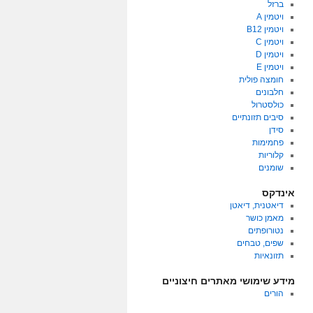
ברזל
ויטמין A
ויטמין B12
ויטמין C
ויטמין D
ויטמין E
חומצה פולית
חלבונים
כולסטרול
סיבים תזונתיים
סידן
פחמימות
קלוריות
שומנים
אינדקס
דיאטנית, דיאטן
מאמן כושר
נטורופתים
שפים, טבחים
תזונאיות
מידע שימושי מאתרים חיצוניים
הורים