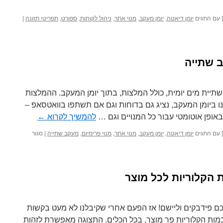
|
עם התגים
יומן דיאטה
,
יומן מעקב
,
מנוי אתר
,
ניהול לקוחות
,
ספורט
,
תפריטי תזונה
|
 שתייה
יית מים יומית, כולל המלצות, בתוך יומן המעקב. ההמלצות
ו ביומן המעקב, נציג גם בדוחות וגם אם תשתפו בוואטסאפ –
אופן אוטומטי עבור כל המנויים וגם …
להמשיך לקרוא
←
|
עם התגים
יומן דיאטה
,
יומן מעקב
,
מנוי אתר
,
מנוי פרימיום
,
מעקב שתייה
|
סגור
 הקלוריות לכל מוצר
כם פידבקים וליישם! אז הפעם אחרי שקיבלנו לא מעט בקשות
כמות הקלוריות פר מוצר, בכל הכלים. התצוגה מאפשרת לזהות