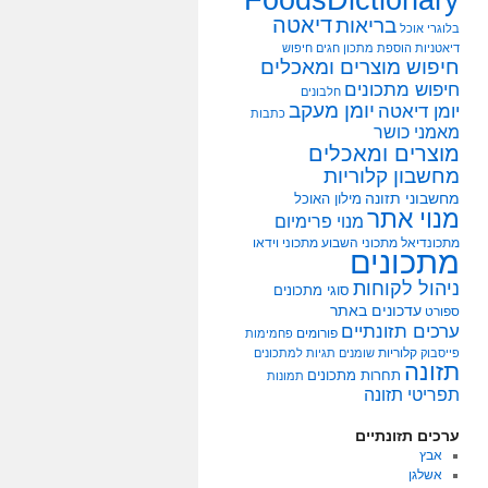
דיאטה
בריאות
בלוגרי אוכל
דיאטניות
הוספת מתכון
חגים
חיפוש
חיפוש מוצרים ומאכלים
חיפוש מתכונים
חלבונים
יומן מעקב
יומן דיאטה
כתבות
מאמני כושר
מוצרים ומאכלים
מחשבון קלוריות
מחשבוני תזונה
מילון האוכל
מנוי אתר
מנוי פרימיום
מתכונדיאל
מתכוני השבוע
מתכוני וידאו
מתכונים
ניהול לקוחות
סוגי מתכונים
עדכונים באתר
ספורט
ערכים תזונתיים
פורומים
פחמימות
קלוריות
פייסבוק
שומנים
תגיות למתכונים
תזונה
תחרות מתכונים
תמונות
תפריטי תזונה
ערכים תזונתיים
אבץ
אשלגן