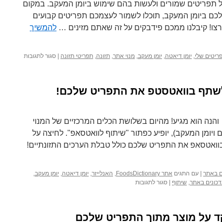
ל תפריטים שמורים ולעשות בהם שימוש ביומן המעקב. במקום
לכם ביומן המעקב, תוכלו לשמור לעצמכם תפריטים קבועים
רצו! קיבלנו ממכם פידבקים על זה שאתם מזינים …
להמשיך
על
ריטים שלי
,
יומן דיאטה
,
יומן מעקב
,
מנוי אתר
,
תזונה
,
תפריטי תזונה
|
סגור לתגובות
חדש
למנויים:
תפריטים
לשתף בוואטסטפ את התפריט שלכם!
שמורים
הנה הוא מגיע! מהיום בשלושת הכלים המרכזיים של המנוי
ויומן המעקב), יופיע כפתור "שיתוף לוואטסאפ". לחיצה על
ואטסאפ את התפריט שלכם כולל טבלת הערכים התזונתיים!
ים באתר
|
עם התגים
אתר FoodsDictionary
,
האנלייזר
,
יומן דיאטה
,
יומן מעקב
,
על
כונים באתר
,
שיתוף
|
סגור לתגובות
חדש
למנויים:
אפשרות
ד על מוצר מתוך התפריט שלכם
לשתף