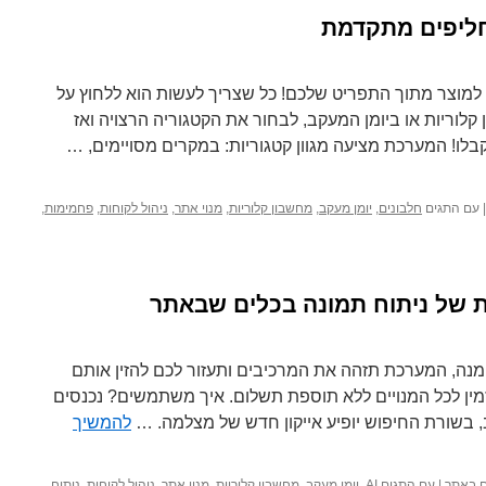
חליפים מתקדמת
 למוצר מתוך התפריט שלכם! כל שצריך לעשות הוא ללחוץ על
לוריות או ביומן המעקב, לבחור את הקטגוריה הרצויה ואז
ו! המערכת מציעה מגוון קטגוריות: במקרים מסויימים, …
|
עם התגים
חלבונים
,
יומן מעקב
,
מחשבון קלוריות
,
מנוי אתר
,
ניהול לקוחות
,
פחמימות
,
מנה, המערכת תזהה את המרכיבים ותעזור לכם להזין אותם
ין לכל המנויים ללא תוספת תשלום. איך משתמשים? נכנסים
, בשורת החיפוש יופיע אייקון חדש של מצלמה. …
להמשיך
ים באתר
|
עם התגים
AI
,
יומן מעקב
,
מחשבון קלוריות
,
מנוי אתר
,
ניהול לקוחות
,
ניתוח