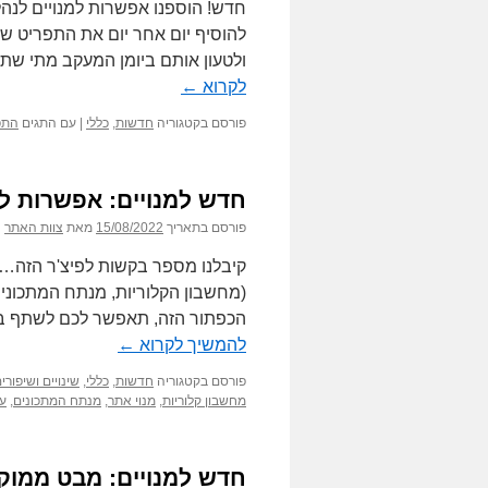
חדש! הוספנו אפשרות למנויים לנה
להוסיף יום אחר יום את התפריט ש
ולטעון אותם ביומן המעקב מתי שת
לקרוא
←
פורסם בקטגוריה
חדשות
,
כללי
|
עם התגים
התפ
חדש למנויים: אפשרות 
פורסם בתאריך
15/08/2022
מאת
צוות האתר
קיבלנו מספר בקשות לפיצ'ר הזה… ו
(מחשבון הקלוריות, מנתח המתכונים 
הכפתור הזה, תאפשר לכם לשתף בו
להמשיך לקרוא
←
פורסם בקטגוריה
חדשות
,
כללי
,
שינויים ושיפור
מחשבון קלוריות
,
מנוי אתר
,
מנתח המתכונים
,
עד
חדש למנויים: מבט ממוק