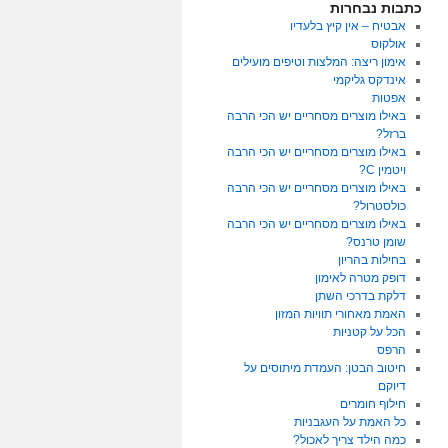
כתבות נבחרות
אבטיח – אין קיץ בלעדיו
אולקוס
אימון ריצה: המלצות וטיפים מועילים
אינדקס גליקמי
אפטות
באילו מוצרים מסחריים יש הכי הרבה
ברזל?
באילו מוצרים מסחריים יש הכי הרבה
ויטמין C?
באילו מוצרים מסחריים יש הכי הרבה
כולסטרול?
באילו מוצרים מסחריים יש הכי הרבה
שומן טרנס?
בחילות בהריון
דופק מטרה לאימון
דלקת בדרכי השתן
האמת מאחורי תוויות המזון
הכל על קטניות
הרפס
חיטוב הבטן: העמדת מיתוסים על
דיוקם
חילוף חומרים
כל האמת על העגבניות
כמה הילד צריך לאכול?