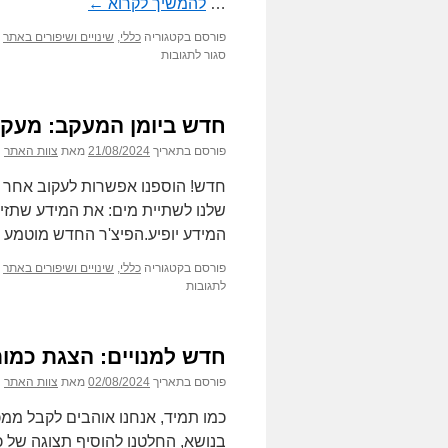
…
להמשיך לקרוא
←
פורסם בקטגוריה
כללי
,
שינויים ושיפורים באתר
על
סגור לתגובות
חדש
ביומן
המעקב:
חדש ביומן המעקב: מעקב
אייקונים
לפעילויות
פורסם בתאריך
21/08/2024
מאת
צוות האתר
ספורט
חדש! הוספנו אפשרות לעקוב אחר שת
שלנו לשתיית מים: את המידע שתזינ
המידע יופיע.הפיצ'ר החדש מוטמע ב
פורסם בקטגוריה
כללי
,
שינויים ושיפורים באתר
על
לתגובות
חדש
ביומן
המעקב:
חדש למנויים: הצגת כמות
מעקב
שתייה
פורסם בתאריך
02/08/2024
מאת
צוות האתר
כמו תמיד, אנחנו אוהבים לקבל ממ
בנושא, החלטנו להוסיף תצוגה של 