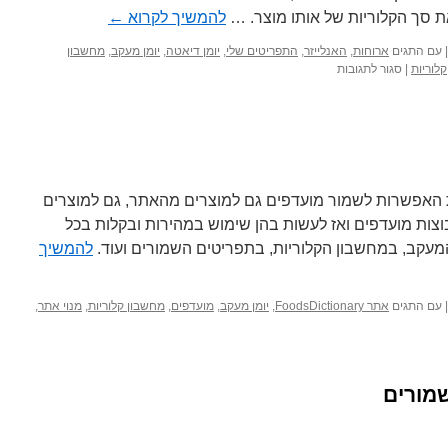
ת סך הקלוריות של אותו מוצר. …
להמשיך לקרוא
←
|
עם התגים
ארוחות
,
האנלייזר
,
התפריטים שלי
,
יומן דיאטה
,
יומן מעקב
,
מחשבון
על
קלוריות
|
סגור לתגובות
חדש
למנויים:
הצגת
כמות
הקלוריות
לכל
מוצר
ת האפשרות לשמור מועדפים גם למוצרים מהאתר, גם למוצרים
בוצות מועדפים ואז לעשות בהן שימוש במהירות ובקלות בכל
המעקב, במחשבון הקלוריות, בתפריטים השמורים ועוד.
להמשיך
|
עם התגים
אתר FoodsDictionary
,
יומן מעקב
,
מועדפים
,
מחשבון קלוריות
,
מנוי אתר
,
שמורים