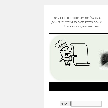
הבלוג של אתר FoodsDictionary, כל מה
שאתם צריכים לדעת בנוגע לתזונה, דיאטה,
בריאות, מתכונים, תפריטים ועוד!