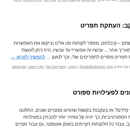
קב: העתקת תפריט
תם – קיבלתם. מספר לקוחות פנו אלינו וביקשו את האפשרות
ריך אחר… עכשיו זה אפשרי! עד עכשיו, היה ניתן לעשות
תפריט מסויים לתפריטים שלי, וכך לטעון …
להמשיך לקרוא
←
|
עם התגים
אתר FoodsDictionary
,
דיאטה
,
התפריטים שלי
,
יומן דיאטה
,
יומן מעקב
,
נים לפעילויות ספורט
מילים? אז בעקבות בקשות שהגיעו ממנויים שונים, החלטנו
 הספורטיביות, כך יהיה קל ומהיר יותר להבחין בפעילויות
, עבור כל הלקוחות הקיימים באופן אוטומטי, גם עבור מנויים