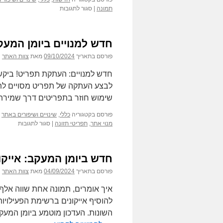
על
תמונה
|
סגור לתגובות
חדש:
יכולות
AI
חדש למנויים ביומן המע
מתקדמות
של
פורסם בתאריך
09/10/2024
מאת
צוות האתר
ניתוח
תמונה
חדש למנויים: העתקת תפריט! ביקש
בכלים
לבצע העתקה של תפריט מסויים לתא
שבאתר
שימוש חוזר בתפריטים דרך שמירת 
פורסם בקטגוריה
כללי
,
שינויים ושיפורים באתר
על
מנוי אתר
,
תפריטי תזונה
|
סגור לתגובות
חדש
למנויים
ביומן
חדש ביומן המעקב: אייקו
המעקב:
העתקת
פורסם בתאריך
04/09/2024
מאת
צוות האתר
תפריט
איך אומרים, תמונה אחת שווה אלף 
להוסיף אייקונים ברשימת הפעילויות
השונות. העדכון מוטמע ביומן המעקב