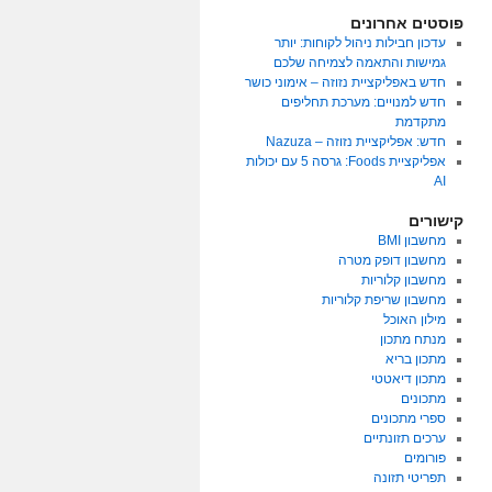
פוסטים אחרונים
עדכון חבילות ניהול לקוחות: יותר
גמישות והתאמה לצמיחה שלכם
חדש באפליקציית נזוזה – אימוני כושר
חדש למנויים: מערכת תחליפים
מתקדמת
חדש: אפליקציית נזוזה – Nazuza
אפליקציית Foods: גרסה 5 עם יכולות
AI
קישורים
מחשבון BMI
מחשבון דופק מטרה
מחשבון קלוריות
מחשבון שריפת קלוריות
מילון האוכל
מנתח מתכון
מתכון בריא
מתכון דיאטטי
מתכונים
ספרי מתכונים
ערכים תזונתיים
פורומים
תפריטי תזונה