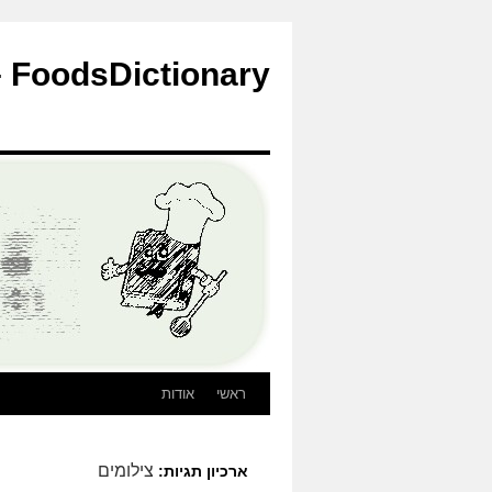
לדלג
לתוכן
FoodsDictionary – הבלוג
ראשי
אודות
צילומים
ארכיון תגיות: