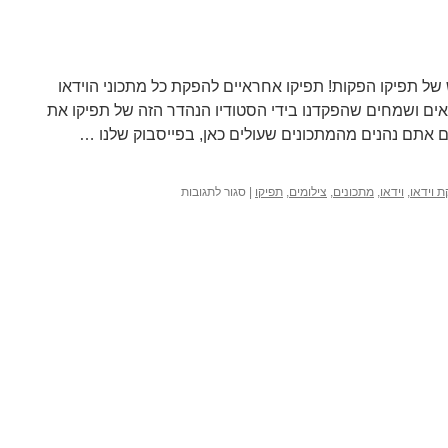
ל תפיקו הפקות! תפיקו אחראיים להפקת כל מתכוני הוידאו
 FoodsDictionary. אנו גאים ושמחים שהפקדנו בידי הסטודיו הנהדר הזה של תפיקו את
 אתם נהנים מהמתכונים שעולים כאן, בפייסבוק שלנו …
על
 וידאו
,
וידאו
,
מתכונים
,
צילומים
,
תפיקו
|
סגור לתגובות
אתר
תפיקו
החדש