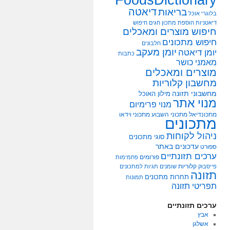
דיאטה
בריאות
בלוגרי אוכל
דיאטניות
הוספת מתכון
חגים
חיפוש
חיפוש מוצרים ומאכלים
חיפוש מתכונים
חלבונים
יומן מעקב
יומן דיאטה
כתבות
מאמני כושר
מוצרים ומאכלים
מחשבון קלוריות
מחשבוני תזונה
מילון האוכל
מנוי אתר
מנוי פרימיום
מתכונדיאל
מתכוני השבוע
מתכוני וידאו
מתכונים
ניהול לקוחות
סוגי מתכונים
עדכונים באתר
ספורט
ערכים תזונתיים
פורומים
פחמימות
קלוריות
פייסבוק
שומנים
תגיות למתכונים
תזונה
תחרות מתכונים
תמונות
תפריטי תזונה
ערכים תזונתיים
אבץ
אשלגן