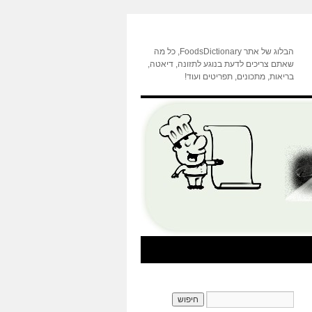
הבלוג של אתר FoodsDictionary, כל מה
שאתם צריכים לדעת בנוגע לתזונה, דיאטה,
בריאות, מתכונים, תפריטים ועוד!