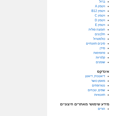
ברזל
ויטמין A
ויטמין B12
ויטמין C
ויטמין D
ויטמין E
חומצה פולית
חלבונים
כולסטרול
סיבים תזונתיים
סידן
פחמימות
קלוריות
שומנים
אינדקס
דיאטנית, דיאטן
מאמן כושר
נטורופתים
שפים, טבחים
תזונאיות
מידע שימושי מאתרים חיצוניים
הורים