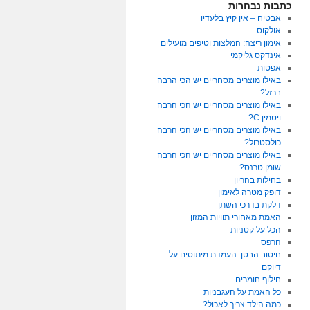
כתבות נבחרות
אבטיח – אין קיץ בלעדיו
אולקוס
אימון ריצה: המלצות וטיפים מועילים
אינדקס גליקמי
אפטות
באילו מוצרים מסחריים יש הכי הרבה
ברזל?
באילו מוצרים מסחריים יש הכי הרבה
ויטמין C?
באילו מוצרים מסחריים יש הכי הרבה
כולסטרול?
באילו מוצרים מסחריים יש הכי הרבה
שומן טרנס?
בחילות בהריון
דופק מטרה לאימון
דלקת בדרכי השתן
האמת מאחורי תוויות המזון
הכל על קטניות
הרפס
חיטוב הבטן: העמדת מיתוסים על
דיוקם
חילוף חומרים
כל האמת על העגבניות
כמה הילד צריך לאכול?