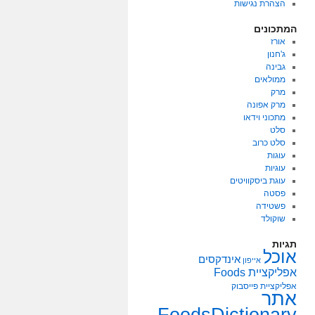
הצהרת נגישות
המתכונים
אורז
ג'חנון
גבינה
ממולאים
מרק
מרק אפונה
מתכוני וידאו
סלט
סלט כרוב
עוגות
עוגיות
עוגת ביסקוויטים
פסטה
פשטידה
שוקולד
תגיות
אוכל
אינדקסים
אייפון
אפליקציית Foods
אפליקציית פייסבוק
אתר
FoodsDictionary