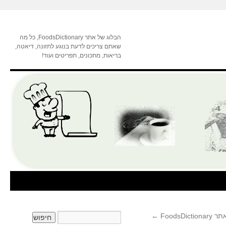
הבלוג של אתר FoodsDictionary, כל מה
שאתם צריכים לדעת בנוגע לתזונה, דיאטה,
בריאות, מתכונים, תפריטים ועוד!
FoodsD
←