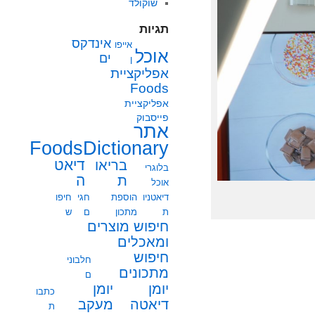
שוקולד
תגיות
אינדקס
אייפו
אוכל
ים
ן
אפליקציית
Foods
אפליקציית
פייסבוק
אתר
FoodsDictionary
בריאו
דיאט
בלוגרי
ת
ה
אוכל
דיאטניו
הוספת
חגי
חיפו
ת
מתכון
ם
ש
חיפוש מוצרים
ומאכלים
חיפוש
חלבוני
מתכונים
ם
יומן
יומן
כתבו
מעקב
דיאטה
ת