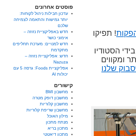
פוסטים אחרונים
עדכון חבילות ניהול לקוחות:
יותר גמישות והתאמה לצמיחה
שלכם
הפקות
! תפיקו
חדש באפליקציית נזוזה –
אימוני כושר
חדש למנויים: מערכת תחליפים
דנו בידי הסטודיו
מתקדמת
חדש: אפליקציית נזוזה –
ר ומקווים
Nazuza
סבוק שלנו
אפליקציית Foods: גרסה 5 עם
יכולות AI
קישורים
מחשבון BMI
מחשבון דופק מטרה
מחשבון קלוריות
מחשבון שריפת קלוריות
מילון האוכל
מנתח מתכון
מתכון בריא
מתכון דיאטטי