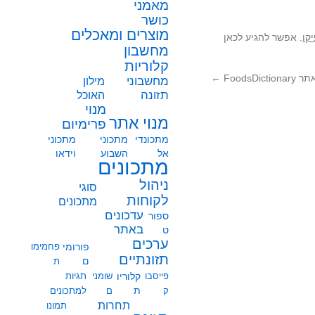
מאמני
כושר
מוצרים ומאכלים
קו
. אפשר להגיע לכאן
מחשבון
קלוריות
FoodsD
←
מחשבוני
מילון
תזונה
האוכל
מנוי
מנוי אתר
פרימיום
מתכונדי
מתכוני
מתכוני
אל
השבוע
וידאו
מתכונים
ניהול
סוגי
לקוחות
מתכונים
עדכונים
ספור
באתר
ט
ערכים
פורומי
פחמימו
תזונתיים
ם
ת
פייסבו
קלוריו
שומני
תגיות
ת
ק
ם
למתכונים
תחרות
תמונו