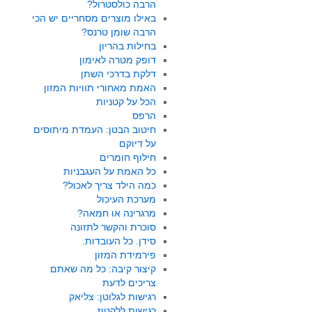
הרבה כולסטרול?
באילו מוצרים מסחריים יש הכי
הרבה שומן טרנס?
בחילות בהריון
דופק מטרה לאימון
דלקת בדרכי השתן
האמת מאחורי תוויות המזון
הכל על קטניות
הרפס
חיטוב הבטן: העמדת מיתוסים
על דיוקם
חילוף חומרים
כל האמת על העגבניות
כמה הילד צריך לאכול?
מערכת העיכול
מרגרינה או חמאה?
סוכרת והקשר לתזונה
סידן. כל העובדות.
פירמידת המזון
קיצור קיבה: כל מה שאתם
צריכים לדעת
רגישות לגלוטן: צליאק
רגישות ללקטוז