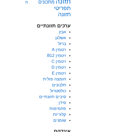
תזונה
מתכונים
ת
תפריטי
תזונה
ערכים תזונתיים
אבץ
אשלגן
ברזל
ויטמין A
ויטמין B12
ויטמין C
ויטמין D
ויטמין E
חומצה פולית
חלבונים
כולסטרול
סיבים תזונתיים
סידן
פחמימות
קלוריות
שומנים
אינדקס