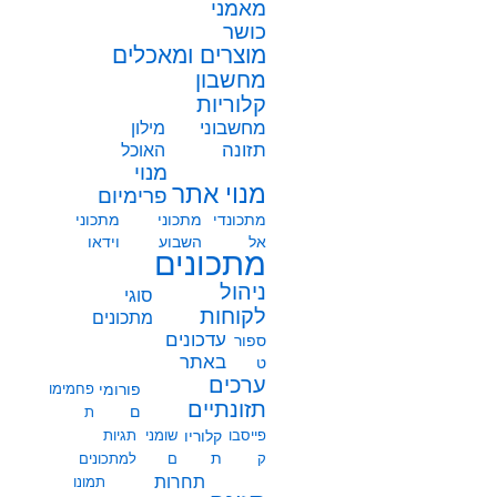
מאמני
כושר
מוצרים ומאכלים
מחשבון
קלוריות
מחשבוני
מילון
תזונה
האוכל
מנוי
מנוי אתר
פרימיום
מתכונדי
מתכוני
מתכוני
אל
השבוע
וידאו
מתכונים
ניהול
סוגי
לקוחות
מתכונים
עדכונים
ספור
באתר
ט
ערכים
פורומי
פחמימו
תזונתיים
ם
ת
פייסבו
קלוריו
שומני
תגיות
ת
ק
ם
למתכונים
תחרות
תמונו