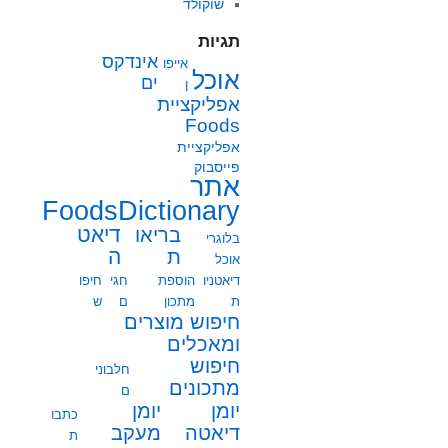
שוקולד
תגיות
אינדקס
אייפו
אוכל
ים
ן
אפליקציית
Foods
אפליקציית
פייסבוק
אתר
FoodsDictionary
בריאו
דיאט
בלוגרי
ת
ה
אוכל
דיאטניו
הוספת
חגי
חיפו
ת
מתכון
ם
ש
חיפוש מוצרים
ומאכלים
חיפוש
חלבוני
מתכונים
ם
יומן
יומן
כתבו
מעקב
דיאטה
ת