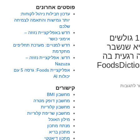
פוסטים אחרונים
עדכון חבילות ניהול לקוחות:
יותר גמישות והתאמה לצמיחה
שלכם
חדש באפליקציית נזוזה –
חג שבועות ואיתו שיא חדש נשבר: מעל 110,000 גולשים
אימוני כושר
יא שנשבר
חדש למנויים: מערכת תחליפים
מתקדמת
 רגעית בה
חדש: אפליקציית נזוזה –
FoodsDictionar
Nazuza
אפליקציית Foods: גרסה 5 עם
יכולות AI
על
ר לתגובות
קישורים
חגיגה
מחשבון BMI
בשבועות
מחשבון דופק מטרה
באתר
מחשבון קלוריות
FoodsDictionary
מחשבון שריפת קלוריות
מילון האוכל
מנתח מתכון
מתכון בריא
מתכון דיאטטי