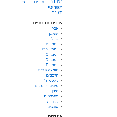
תזונה
מתכונים
ת
תפריטי
תזונה
ערכים תזונתיים
אבץ
אשלגן
ברזל
ויטמין A
ויטמין B12
ויטמין C
ויטמין D
ויטמין E
חומצה פולית
חלבונים
כולסטרול
סיבים תזונתיים
סידן
פחמימות
קלוריות
שומנים
אינדקס