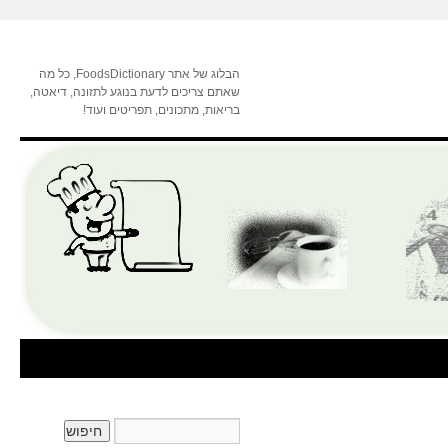
הבלוג של אתר FoodsDictionary, כל מה
שאתם צריכים לדעת בנוגע לתזונה, דיאטה,
בריאות, מתכונים, תפריטים ועוד!