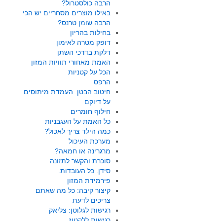
הרבה כולסטרול?
באילו מוצרים מסחריים יש הכי
הרבה שומן טרנס?
בחילות בהריון
דופק מטרה לאימון
דלקת בדרכי השתן
האמת מאחורי תוויות המזון
הכל על קטניות
הרפס
חיטוב הבטן: העמדת מיתוסים
על דיוקם
חילוף חומרים
כל האמת על העגבניות
כמה הילד צריך לאכול?
מערכת העיכול
מרגרינה או חמאה?
סוכרת והקשר לתזונה
סידן. כל העובדות.
פירמידת המזון
קיצור קיבה: כל מה שאתם
צריכים לדעת
רגישות לגלוטן: צליאק
רגישות ללקטוז