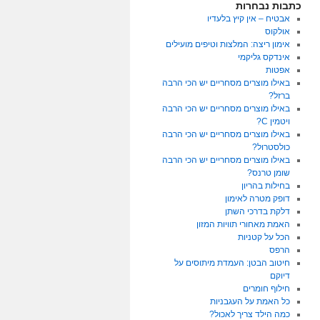
כתבות נבחרות
אבטיח – אין קיץ בלעדיו
אולקוס
אימון ריצה: המלצות וטיפים מועילים
אינדקס גליקמי
אפטות
באילו מוצרים מסחריים יש הכי הרבה
ברזל?
באילו מוצרים מסחריים יש הכי הרבה
ויטמין C?
באילו מוצרים מסחריים יש הכי הרבה
כולסטרול?
באילו מוצרים מסחריים יש הכי הרבה
שומן טרנס?
בחילות בהריון
דופק מטרה לאימון
דלקת בדרכי השתן
האמת מאחורי תוויות המזון
הכל על קטניות
הרפס
חיטוב הבטן: העמדת מיתוסים על
דיוקם
חילוף חומרים
כל האמת על העגבניות
כמה הילד צריך לאכול?