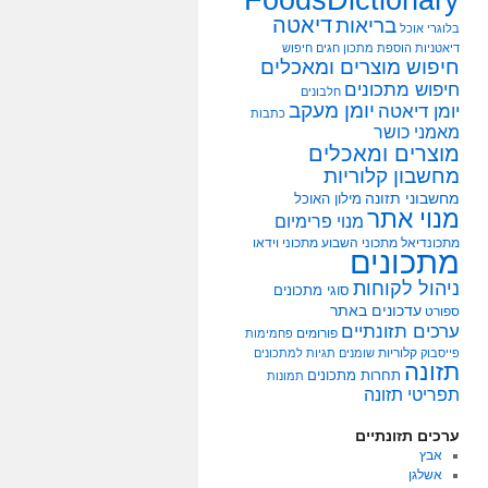
דיאטה
בריאות
בלוגרי אוכל
דיאטניות
הוספת מתכון
חגים
חיפוש
חיפוש מוצרים ומאכלים
חיפוש מתכונים
חלבונים
יומן מעקב
יומן דיאטה
כתבות
מאמני כושר
מוצרים ומאכלים
מחשבון קלוריות
מחשבוני תזונה
מילון האוכל
מנוי אתר
מנוי פרימיום
מתכונדיאל
מתכוני השבוע
מתכוני וידאו
מתכונים
ניהול לקוחות
סוגי מתכונים
עדכונים באתר
ספורט
ערכים תזונתיים
פורומים
פחמימות
קלוריות
פייסבוק
שומנים
תגיות למתכונים
תזונה
תחרות מתכונים
תמונות
תפריטי תזונה
ערכים תזונתיים
אבץ
אשלגן