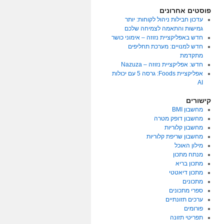
פוסטים אחרונים
עדכון חבילות ניהול לקוחות: יותר
גמישות והתאמה לצמיחה שלכם
חדש באפליקציית נזוזה – אימוני כושר
חדש למנויים: מערכת תחליפים
מתקדמת
חדש: אפליקציית נזוזה – Nazuza
אפליקציית Foods: גרסה 5 עם יכולות
AI
קישורים
מחשבון BMI
מחשבון דופק מטרה
מחשבון קלוריות
מחשבון שריפת קלוריות
מילון האוכל
מנתח מתכון
מתכון בריא
מתכון דיאטטי
מתכונים
ספרי מתכונים
ערכים תזונתיים
פורומים
תפריטי תזונה