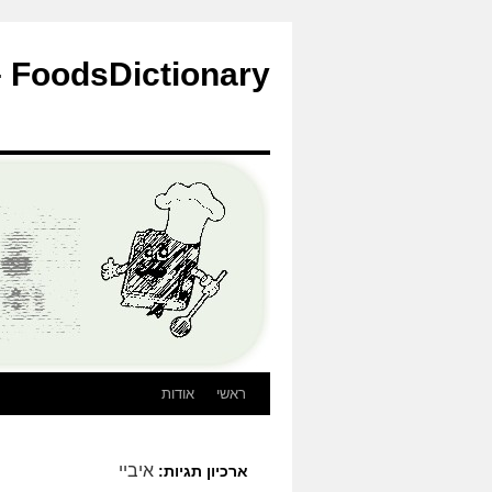
לדלג
לתוכן
FoodsDictionary – הבלוג
ראשי
אודות
איביי
ארכיון תגיות: