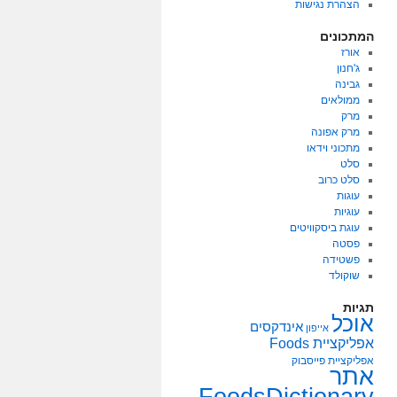
הצהרת נגישות
המתכונים
אורז
ג'חנון
גבינה
ממולאים
מרק
מרק אפונה
מתכוני וידאו
סלט
סלט כרוב
עוגות
עוגיות
עוגת ביסקוויטים
פסטה
פשטידה
שוקולד
תגיות
אוכל
אינדקסים
אייפון
אפליקציית Foods
אפליקציית פייסבוק
אתר
FoodsDictionary