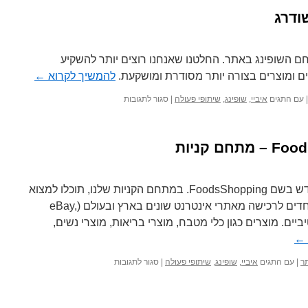
ודרג
ם השופינג באתר. החלטנו שאנחנו רוצים יותר להשקיע
ם ומוצרים בצורה יותר מסודרת ומושקעת.
להמשיך לקרוא
←
על
|
עם התגים
איביי
,
שופינג
,
שיתופי פעולה
|
סגור לתגובות
מתחם
קניות
(שופינג)
משודרג
היום הוספנו באתר מתחם קניות חדש בשם FoodsShopping. במתחם הקניות שלנו, תוכלו למצוא
מגוון רחב של מוצרים מקוריים ומיוחדים לרכישה מאתרי אינטרנט שונים בארץ ובעולם (eBay,
אטרקטיביים. מוצרים כגון כלי מטבח, מוצרי בריאות, מוצרי נשים,
←
על
תר
|
עם התגים
איביי
,
שופינג
,
שיתופי פעולה
|
סגור לתגובות
חדש
באתר:
FoodsShopping