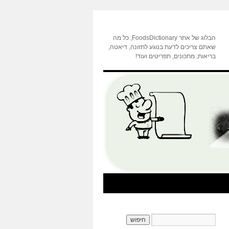
הבלוג של אתר FoodsDictionary, כל מה
שאתם צריכים לדעת בנוגע לתזונה, דיאטה,
בריאות, מתכונים, תפריטים ועוד!