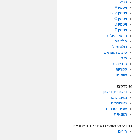
ברזל
ויטמין A
ויטמין B12
ויטמין C
ויטמין D
ויטמין E
חומצה פולית
חלבונים
כולסטרול
סיבים תזונתיים
סידן
פחמימות
קלוריות
שומנים
אינדקס
דיאטנית, דיאטן
מאמן כושר
נטורופתים
שפים, טבחים
תזונאיות
מידע שימושי מאתרים חיצוניים
הורים