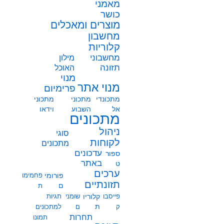
מאמני
כושר
מוצרים ומאכלים
מחשבון
קלוריות
מחשבוני
מילון
תזונה
האוכל
מנוי
מנוי אתר
פרימיום
מתכונדי
מתכוני
מתכוני
אל
השבוע
וידאו
מתכונים
ניהול
סוגי
לקוחות
מתכונים
עדכונים
ספור
באתר
ט
ערכים
פורומי
פחמימו
תזונתיים
ם
ת
פייסבו
קלוריו
שומני
תגיות
ת
ק
ם
למתכונים
תחרות
תמונו