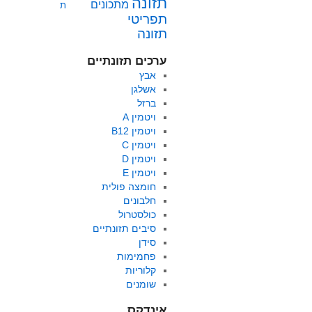
תזונה
מתכונים
ת
תפריטי
תזונה
ערכים תזונתיים
אבץ
אשלגן
ברזל
ויטמין A
ויטמין B12
ויטמין C
ויטמין D
ויטמין E
חומצה פולית
חלבונים
כולסטרול
סיבים תזונתיים
סידן
פחמימות
קלוריות
שומנים
אינדקס