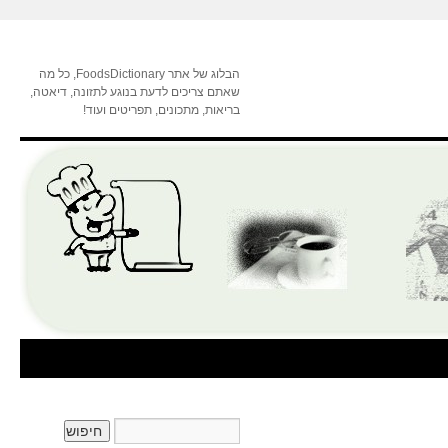
הבלוג של אתר FoodsDictionary, כל מה
שאתם צריכים לדעת בנוגע לתזונה, דיאטה,
בריאות, מתכונים, תפריטים ועוד!