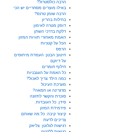
הרבה כולסטרול?
באילו מוצרים מסחריים יש הכי
הרבה שומן טרנס?
בחילות בהריון
דופק מטרה לאימון
דלקת בדרכי השתן
האמת מאחורי תוויות המזון
הכל על קטניות
הרפס
חיטוב הבטן: העמדת מיתוסים
על דיוקם
חילוף חומרים
כל האמת על העגבניות
כמה הילד צריך לאכול?
מערכת העיכול
מרגרינה או חמאה?
סוכרת והקשר לתזונה
סידן. כל העובדות.
פירמידת המזון
קיצור קיבה: כל מה שאתם
צריכים לדעת
רגישות לגלוטן: צליאק
רגישות ללקטוז