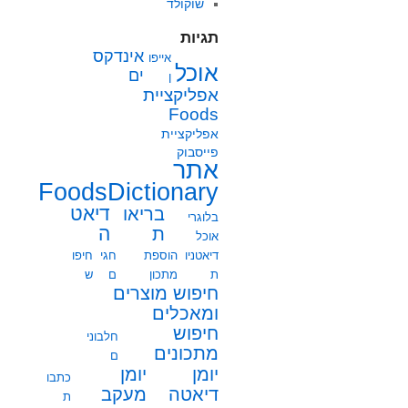
שוקולד
תגיות
אינדקס
אייפו
אוכל
ים
ן
אפליקציית
Foods
אפליקציית
פייסבוק
אתר
FoodsDictionary
בריאו
דיאט
בלוגרי
ת
ה
אוכל
דיאטניו
הוספת
חגי
חיפו
ת
מתכון
ם
ש
חיפוש מוצרים
ומאכלים
חיפוש
חלבוני
מתכונים
ם
יומן
יומן
כתבו
מעקב
דיאטה
ת