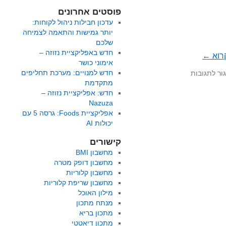
פוסטים אחרונים
עדכון חבילות ניהול לקוחות:
יותר גמישות והתאמה לצמיחה
שלכם
חדש באפליקציית נזוזה –
רוא
←
אימוני כושר
על
חדש למנויים: מערכת תחליפים
ור לתגובות
מתכונים
מתקדמת
ואוכל
חדש: אפליקציית נזוזה –
לפי
Nazuza
מטבחים
אפליקציית Foods: גרסה 5 עם
יכולות AI
קישורים
מחשבון BMI
מחשבון דופק מטרה
מחשבון קלוריות
מחשבון שריפת קלוריות
מילון האוכל
מנתח מתכון
מתכון בריא
מתכון דיאטטי