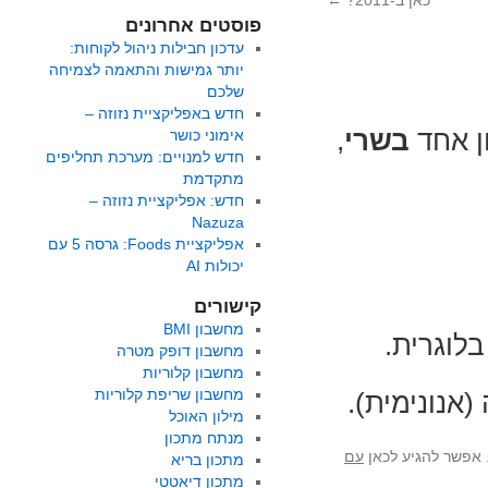
כאן ב-2011?
←
פוסטים אחרונים
עדכון חבילות ניהול לקוחות:
יותר גמישות והתאמה לצמיחה
שלכם
חדש באפליקציית נזוזה –
ן אחד
בשרי
,
אימוני כושר
חדש למנויים: מערכת תחליפים
מתקדמת
חדש: אפליקציית נזוזה –
Nazuza
אפליקציית Foods: גרסה 5 עם
יכולות AI
קישורים
מחשבון BMI
לוגרית.
מחשבון דופק מטרה
מחשבון קלוריות
מחשבון שריפת קלוריות
אנונימית).
מילון האוכל
מנתח מתכון
 אפשר להגיע לכאן
עם
מתכון בריא
מתכון דיאטטי