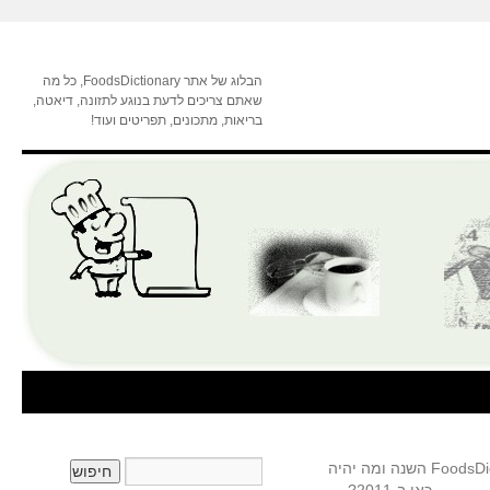
הבלוג של אתר FoodsDictionary, כל מה
שאתם צריכים לדעת בנוגע לתזונה, דיאטה,
בריאות, מתכונים, תפריטים ועוד!
אז מה התחדש ב-FoodsDictionary השנה ומה יהיה