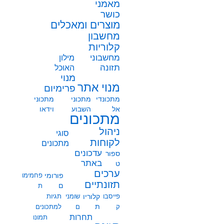
מאמני
כושר
מוצרים ומאכלים
מחשבון
קלוריות
מחשבוני
מילון
תזונה
האוכל
מנוי
מנוי אתר
פרימיום
מתכונדי
מתכוני
מתכוני
אל
השבוע
וידאו
מתכונים
ניהול
סוגי
לקוחות
מתכונים
עדכונים
ספור
באתר
ט
ערכים
פורומי
פחמימו
תזונתיים
ם
ת
פייסבו
קלוריו
שומני
תגיות
ת
ק
ם
למתכונים
תחרות
תמונו