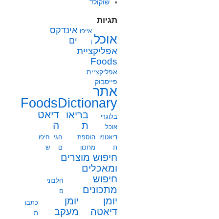
שוקולד
תגיות
אינדקס
אייפו
אוכל
ים
ן
אפליקציית
Foods
אפליקציית
פייסבוק
אתר
FoodsDictionary
בריאו
דיאט
בלוגרי
ת
ה
אוכל
דיאטניו
הוספת
חגי
חיפו
ת
מתכון
ם
ש
חיפוש מוצרים
ומאכלים
חיפוש
חלבוני
מתכונים
ם
יומן
יומן
כתבו
מעקב
דיאטה
ת