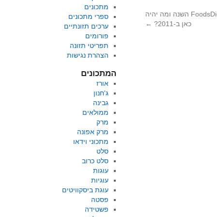
מתכונים
אז מה התחדש ב-FoodsDictionary השנה ומה יהיה
ספרי מתכונים
כאן ב-2011?
←
ערכים תזונתיים
פורומים
תפריטי תזונה
הצהרת נגישות
המתכונים
אורז
ג'חנון
גבינה
ממולאים
מרק
מרק אפונה
מתכוני וידאו
סלט
סלט כרוב
עוגות
עוגיות
עוגת ביסקוויטים
פסטה
פשטידה