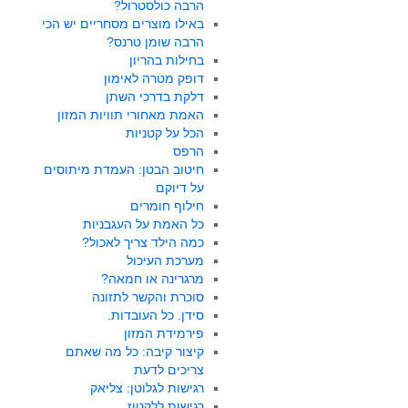
הרבה כולסטרול?
באילו מוצרים מסחריים יש הכי
הרבה שומן טרנס?
בחילות בהריון
דופק מטרה לאימון
דלקת בדרכי השתן
האמת מאחורי תוויות המזון
הכל על קטניות
הרפס
חיטוב הבטן: העמדת מיתוסים
על דיוקם
חילוף חומרים
כל האמת על העגבניות
כמה הילד צריך לאכול?
מערכת העיכול
מרגרינה או חמאה?
סוכרת והקשר לתזונה
סידן. כל העובדות.
פירמידת המזון
קיצור קיבה: כל מה שאתם
צריכים לדעת
רגישות לגלוטן: צליאק
רגישות ללקטוז