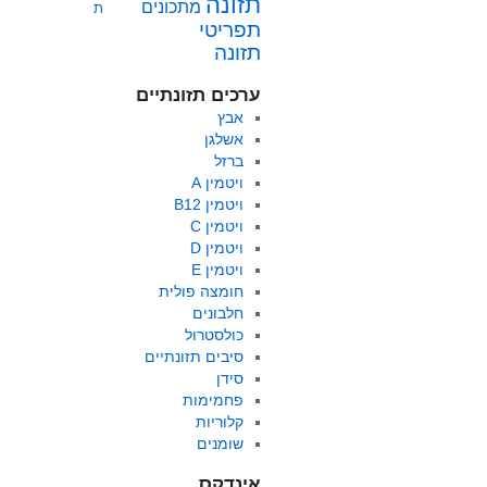
תזונה
מתכונים
ת
תפריטי
תזונה
ערכים תזונתיים
אבץ
אשלגן
ברזל
ויטמין A
ויטמין B12
ויטמין C
ויטמין D
ויטמין E
חומצה פולית
חלבונים
כולסטרול
סיבים תזונתיים
סידן
פחמימות
קלוריות
שומנים
אינדקס