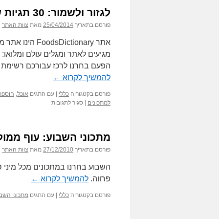
לגזור ולשמור: 30 תגיות של מתכונים
פורסם בתאריך
25/04/2014
מאת
צוות האתר
אתר Dictionary
מגיעים לאתר ומגלים עולם ומלואו: 
הפעם בחרנו לרכז עבורכם רשימת ת
להמשיך לקרוא
←
פורסם בקטגוריה
כללי
|
עם התגים
אוכל
,
הוספת
על
למתכונים
|
סגור לתגובות
לגזור
ולשמור:
30
מתכוני השבוע: עוף ממול
תגיות
של
פורסם בתאריך
27/12/2010
מאת
צוות האתר
מתכונים
השבוע בחרנו במתכונים מכל מיני ס
פרווה.
להמשיך לקרוא
←
פורסם בקטגוריה
כללי
|
עם התגים
מתכוני השב