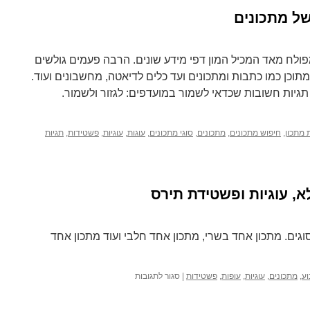
Foods הינו אתר מפולח מאד המכיל המון דפי מידע שונים. הרבה פעמים גולשים
מתוכן כמו כתבות ומתכונים ועד כלים לדיאטה, מחשבונים ועוד.
גיות חשובות שכדאי לשמור במועדפים: לגזור ולשמור.
 מתכון
,
חיפוש מתכונים
,
מתכונים
,
סוגי מתכונים
,
עוגות
,
עוגיות
,
פשטידות
,
תגיות
א, עוגיות ופשטידת תירס
וגים. מתכון אחד בשרי, מתכון אחד חלבי ועוד מתכון אחד
על
וע
,
מתכונים
,
עוגיות
,
עופות
,
פשטידות
|
סגור לתגובות
מתכוני
השבוע: