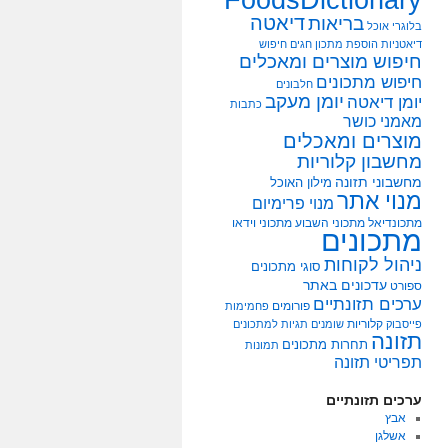
דיאטה
בריאות
בלוגרי אוכל
דיאטניות
הוספת מתכון
חגים
חיפוש
חיפוש מוצרים ומאכלים
חיפוש מתכונים
חלבונים
יומן מעקב
יומן דיאטה
כתבות
מאמני כושר
מוצרים ומאכלים
מחשבון קלוריות
מחשבוני תזונה
מילון האוכל
מנוי אתר
מנוי פרימיום
מתכונדיאל
מתכוני השבוע
מתכוני וידאו
מתכונים
ניהול לקוחות
סוגי מתכונים
עדכונים באתר
ספורט
ערכים תזונתיים
פורומים
פחמימות
קלוריות
פייסבוק
שומנים
תגיות למתכונים
תזונה
תחרות מתכונים
תמונות
תפריטי תזונה
ערכים תזונתיים
אבץ
אשלגן