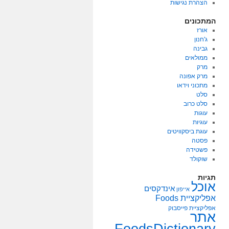
הצהרת נגישות
המתכונים
אורז
ג'חנון
גבינה
ממולאים
מרק
מרק אפונה
מתכוני וידאו
סלט
סלט כרוב
עוגות
עוגיות
עוגת ביסקוויטים
פסטה
פשטידה
שוקולד
תגיות
אוכל
אינדקסים
אייפון
אפליקציית Foods
אפליקציית פייסבוק
אתר
FoodsDictionary