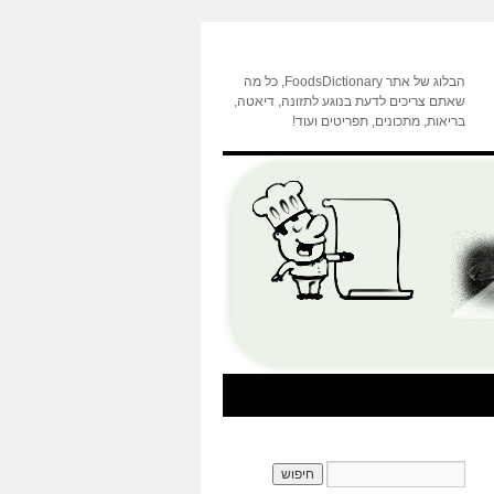
הבלוג של אתר FoodsDictionary, כל מה
שאתם צריכים לדעת בנוגע לתזונה, דיאטה,
בריאות, מתכונים, תפריטים ועוד!