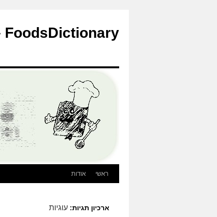
לדלג
לתוכן
FoodsDictionary – הבלוג
ראשי
אודות
עוגיות
ארכיון תגיות: