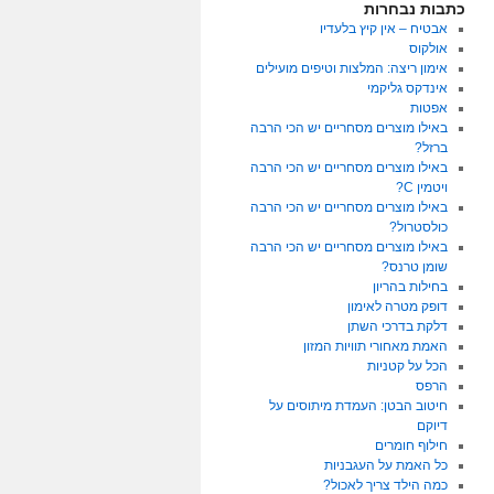
כתבות נבחרות
אבטיח – אין קיץ בלעדיו
אולקוס
אימון ריצה: המלצות וטיפים מועילים
אינדקס גליקמי
אפטות
באילו מוצרים מסחריים יש הכי הרבה
ברזל?
באילו מוצרים מסחריים יש הכי הרבה
ויטמין C?
באילו מוצרים מסחריים יש הכי הרבה
כולסטרול?
באילו מוצרים מסחריים יש הכי הרבה
שומן טרנס?
בחילות בהריון
דופק מטרה לאימון
דלקת בדרכי השתן
האמת מאחורי תוויות המזון
הכל על קטניות
הרפס
חיטוב הבטן: העמדת מיתוסים על
דיוקם
חילוף חומרים
כל האמת על העגבניות
כמה הילד צריך לאכול?