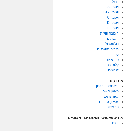
ברזל
ויטמין A
ויטמין B12
ויטמין C
ויטמין D
ויטמין E
חומצה פולית
חלבונים
כולסטרול
סיבים תזונתיים
סידן
פחמימות
קלוריות
שומנים
אינדקס
דיאטנית, דיאטן
מאמן כושר
נטורופתים
שפים, טבחים
תזונאיות
מידע שימושי מאתרים חיצוניים
הורים