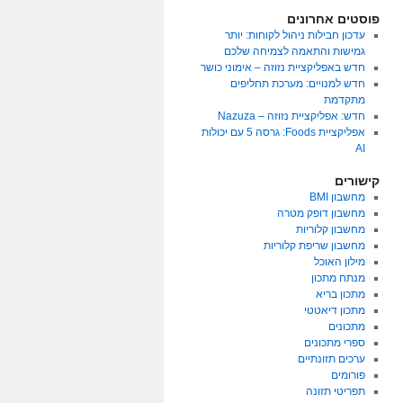
פוסטים אחרונים
עדכון חבילות ניהול לקוחות: יותר
גמישות והתאמה לצמיחה שלכם
חדש באפליקציית נזוזה – אימוני כושר
חדש למנויים: מערכת תחליפים
מתקדמת
חדש: אפליקציית נזוזה – Nazuza
אפליקציית Foods: גרסה 5 עם יכולות
AI
קישורים
מחשבון BMI
מחשבון דופק מטרה
מחשבון קלוריות
מחשבון שריפת קלוריות
מילון האוכל
מנתח מתכון
מתכון בריא
מתכון דיאטטי
מתכונים
ספרי מתכונים
ערכים תזונתיים
פורומים
תפריטי תזונה