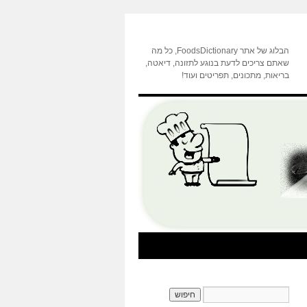
הבלוג של אתר FoodsDictionary, כל מה
שאתם צריכים לדעת בנוגע לתזונה, דיאטה,
בריאות, מתכונים, תפריטים ועוד!