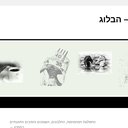
התפלגות הפחמימות, החלבונים, השומנים והסיבים התזונתיים
במתכון
←