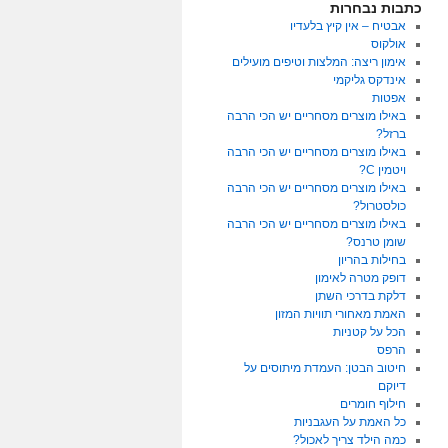
כתבות נבחרות
אבטיח – אין קיץ בלעדיו
אולקוס
אימון ריצה: המלצות וטיפים מועילים
אינדקס גליקמי
אפטות
באילו מוצרים מסחריים יש הכי הרבה
ברזל?
באילו מוצרים מסחריים יש הכי הרבה
ויטמין C?
באילו מוצרים מסחריים יש הכי הרבה
כולסטרול?
באילו מוצרים מסחריים יש הכי הרבה
שומן טרנס?
בחילות בהריון
דופק מטרה לאימון
דלקת בדרכי השתן
האמת מאחורי תוויות המזון
הכל על קטניות
הרפס
חיטוב הבטן: העמדת מיתוסים על
דיוקם
חילוף חומרים
כל האמת על העגבניות
כמה הילד צריך לאכול?