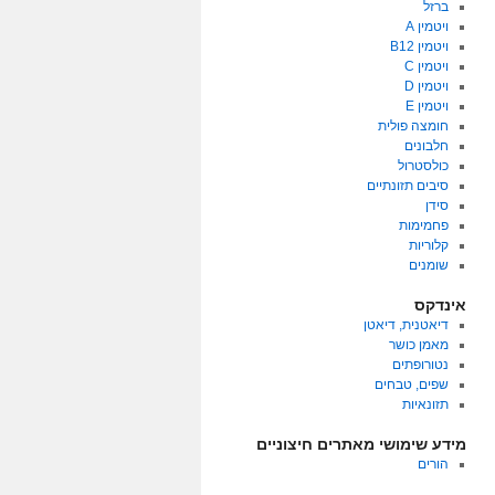
ברזל
ויטמין A
ויטמין B12
ויטמין C
ויטמין D
ויטמין E
חומצה פולית
חלבונים
כולסטרול
סיבים תזונתיים
סידן
פחמימות
קלוריות
שומנים
אינדקס
דיאטנית, דיאטן
מאמן כושר
נטורופתים
שפים, טבחים
תזונאיות
מידע שימושי מאתרים חיצוניים
הורים