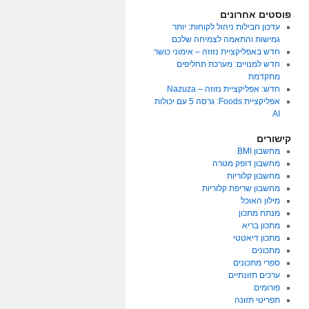
פוסטים אחרונים
עדכון חבילות ניהול לקוחות: יותר
גמישות והתאמה לצמיחה שלכם
חדש באפליקציית נזוזה – אימוני כושר
חדש למנויים: מערכת תחליפים
מתקדמת
חדש: אפליקציית נזוזה – Nazuza
אפליקציית Foods: גרסה 5 עם יכולות
AI
קישורים
מחשבון BMI
מחשבון דופק מטרה
מחשבון קלוריות
מחשבון שריפת קלוריות
מילון האוכל
מנתח מתכון
מתכון בריא
מתכון דיאטטי
מתכונים
ספרי מתכונים
ערכים תזונתיים
פורומים
תפריטי תזונה