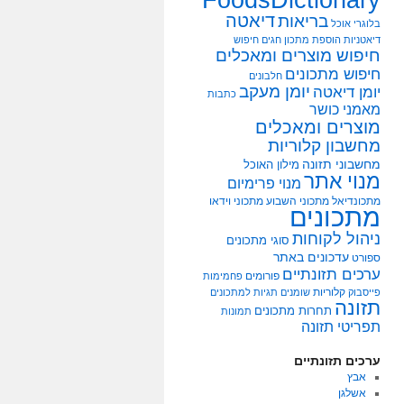
דיאטה
בריאות
בלוגרי אוכל
דיאטניות
הוספת מתכון
חגים
חיפוש
חיפוש מוצרים ומאכלים
חיפוש מתכונים
חלבונים
יומן מעקב
יומן דיאטה
כתבות
מאמני כושר
מוצרים ומאכלים
מחשבון קלוריות
מחשבוני תזונה
מילון האוכל
מנוי אתר
מנוי פרימיום
מתכונדיאל
מתכוני השבוע
מתכוני וידאו
מתכונים
ניהול לקוחות
סוגי מתכונים
עדכונים באתר
ספורט
ערכים תזונתיים
פורומים
פחמימות
קלוריות
פייסבוק
שומנים
תגיות למתכונים
תזונה
תחרות מתכונים
תמונות
תפריטי תזונה
ערכים תזונתיים
אבץ
אשלגן