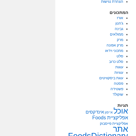
הצהרת נגישות
המתכונים
אורז
ג'חנון
גבינה
ממולאים
מרק
מרק אפונה
מתכוני וידאו
סלט
סלט כרוב
עוגות
עוגיות
עוגת ביסקוויטים
פסטה
פשטידה
שוקולד
תגיות
אוכל
אינדקסים
אייפון
אפליקציית Foods
אפליקציית פייסבוק
אתר
FoodsDictionary