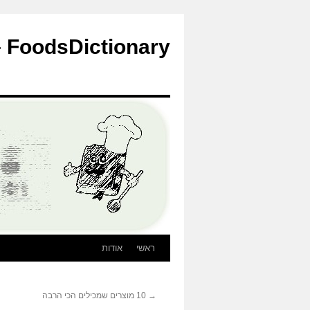
לדלג
לתוכן
FoodsDictionary – הבלוג
ראשי
אודות
→
10 מוצרים שמכילים הכי הרבה