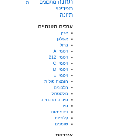
תזונה
מתכונים
ת
תפריטי
תזונה
ערכים תזונתיים
אבץ
אשלגן
ברזל
ויטמין A
ויטמין B12
ויטמין C
ויטמין D
ויטמין E
חומצה פולית
חלבונים
כולסטרול
סיבים תזונתיים
סידן
פחמימות
קלוריות
שומנים
אינדקס