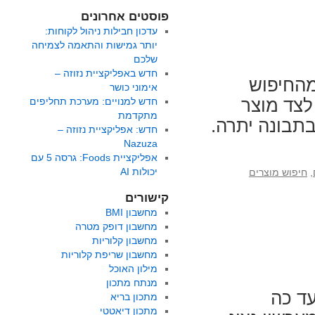
פוסטים אחרונים
עדכון חבילות ניהול לקוחות:
יותר גמישות והתאמה לצמיחה
שלכם
חדש באפליקציית נזוזה –
מהחיפוש
אימוני כושר
לצד מוצר
חדש למנויים: מערכת תחליפים
מתקדמת
תבונה יתרה.
חדש: אפליקציית נזוזה –
Nazuza
אפליקציית Foods: גרסה 5 עם
יכולות AI
,
חיפוש מוצרים
קישורים
מחשבון BMI
מחשבון דופק מטרה
מחשבון קלוריות
מחשבון שריפת קלוריות
מילון האוכל
מנתח מתכון
ד כה
מתכון בריא
מתכון דיאטטי