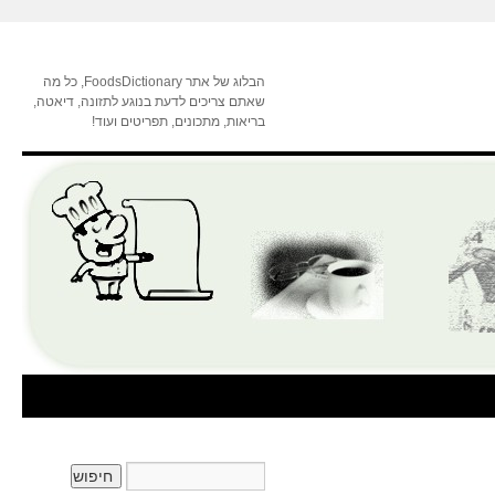
הבלוג של אתר FoodsDictionary, כל מה
שאתם צריכים לדעת בנוגע לתזונה, דיאטה,
בריאות, מתכונים, תפריטים ועוד!