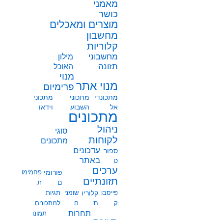
מאמני
כושר
מוצרים ומאכלים
מחשבון
קלוריות
מחשבוני
מילון
תזונה
האוכל
מנוי
מנוי אתר
פרימיום
מתכונדי
מתכוני
מתכוני
אל
השבוע
וידאו
מתכונים
ניהול
סוגי
לקוחות
מתכונים
עדכונים
ספור
באתר
ט
ערכים
פורומי
פחמימו
תזונתיים
ם
ת
פייסבו
קלוריו
שומני
תגיות
ת
ק
ם
למתכונים
תחרות
תמונו