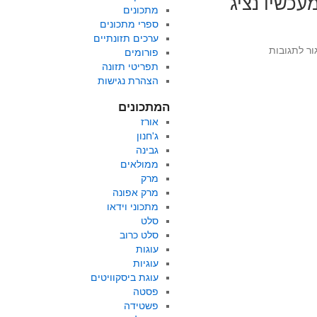
עכשיו נציג
מתכונים
ספרי מתכונים
ערכים תזונתיים
על
ור לתגובות
פורומים
חדש:
תפריטי תזונה
ראש
הצהרת נגישות
בראש
בין
המתכונים
מתכונים
אורז
ג'חנון
גבינה
ממולאים
מרק
מרק אפונה
מתכוני וידאו
סלט
סלט כרוב
עוגות
עוגיות
עוגת ביסקוויטים
פסטה
פשטידה