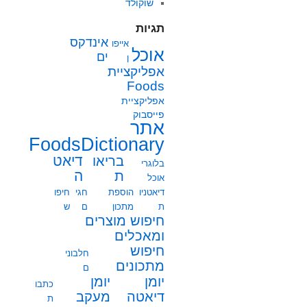
שוקולד
תגיות
אינדקס
אייפו
אוכל
ים
ן
אפליקציית
Foods
אפליקציית
פייסבוק
אתר
FoodsDictionary
בריאו
דיאט
בלוגרי
ת
ה
אוכל
דיאטניו
הוספת
חגי
חיפו
ת
מתכון
ם
ש
חיפוש מוצרים
ומאכלים
חיפוש
חלבוני
מתכונים
ם
יומן
יומן
כתבו
מעקב
דיאטה
ת