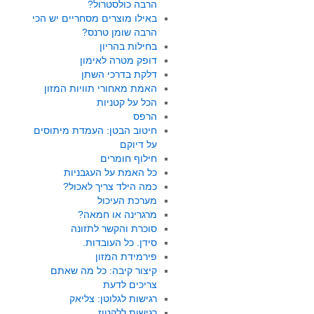
הרבה כולסטרול?
באילו מוצרים מסחריים יש הכי
הרבה שומן טרנס?
בחילות בהריון
דופק מטרה לאימון
דלקת בדרכי השתן
האמת מאחורי תוויות המזון
הכל על קטניות
הרפס
חיטוב הבטן: העמדת מיתוסים
על דיוקם
חילוף חומרים
כל האמת על העגבניות
כמה הילד צריך לאכול?
מערכת העיכול
מרגרינה או חמאה?
סוכרת והקשר לתזונה
סידן. כל העובדות.
פירמידת המזון
קיצור קיבה: כל מה שאתם
צריכים לדעת
רגישות לגלוטן: צליאק
רגישות ללקטוז