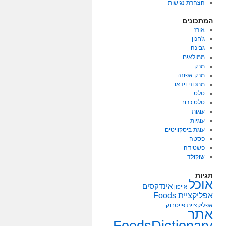
הצהרת נגישות
המתכונים
אורז
ג'חנון
גבינה
ממולאים
מרק
מרק אפונה
מתכוני וידאו
סלט
סלט כרוב
עוגות
עוגיות
עוגת ביסקוויטים
פסטה
פשטידה
שוקולד
תגיות
אוכל
אינדקסים
אייפון
אפליקציית Foods
אפליקציית פייסבוק
אתר
FoodsDictionary