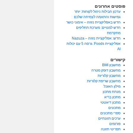
פוסטים אחרונים
עדכון חבילות ניהול לקוחות: יותר
גמישות והתאמה לצמיחה שלכם
חדש באפליקציית נזוזה – אימוני כושר
חדש למנויים: מערכת תחליפים
מתקדמת
חדש: אפליקציית נזוזה – Nazuza
אפליקציית Foods: גרסה 5 עם יכולות
AI
קישורים
מחשבון BMI
מחשבון דופק מטרה
מחשבון קלוריות
מחשבון שריפת קלוריות
מילון האוכל
מנתח מתכון
מתכון בריא
מתכון דיאטטי
מתכונים
ספרי מתכונים
ערכים תזונתיים
פורומים
תפריטי תזונה