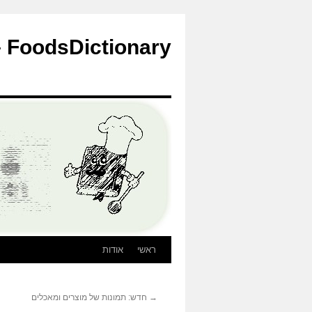
לדלג
לתוכן
FoodsDictionary – הבלוג
ראשי
אודות
→
חדש: תמונות של מוצרים ומאכלים