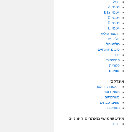
ברזל
ויטמין A
ויטמין B12
ויטמין C
ויטמין D
ויטמין E
חומצה פולית
חלבונים
כולסטרול
סיבים תזונתיים
סידן
פחמימות
קלוריות
שומנים
אינדקס
דיאטנית, דיאטן
מאמן כושר
נטורופתים
שפים, טבחים
תזונאיות
מידע שימושי מאתרים חיצוניים
הורים