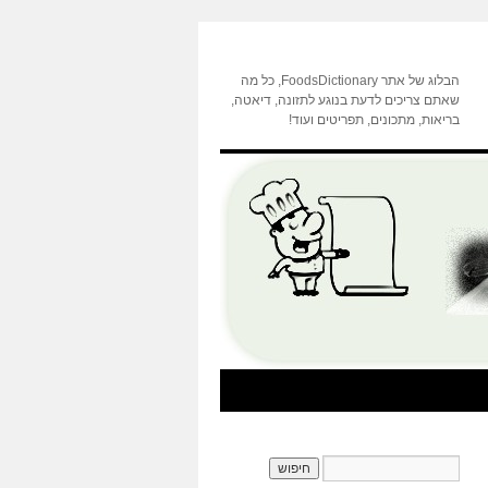
הבלוג של אתר FoodsDictionary, כל מה
שאתם צריכים לדעת בנוגע לתזונה, דיאטה,
בריאות, מתכונים, תפריטים ועוד!