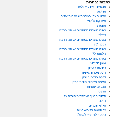
כתבות נבחרות
אבטיח – אין קיץ בלעדיו
אולקוס
אימון ריצה: המלצות וטיפים מועילים
אינדקס גליקמי
אפטות
באילו מוצרים מסחריים יש הכי הרבה
ברזל?
באילו מוצרים מסחריים יש הכי הרבה
ויטמין C?
באילו מוצרים מסחריים יש הכי הרבה
כולסטרול?
באילו מוצרים מסחריים יש הכי הרבה
שומן טרנס?
בחילות בהריון
דופק מטרה לאימון
דלקת בדרכי השתן
האמת מאחורי תוויות המזון
הכל על קטניות
הרפס
חיטוב הבטן: העמדת מיתוסים על
דיוקם
חילוף חומרים
כל האמת על העגבניות
כמה הילד צריך לאכול?