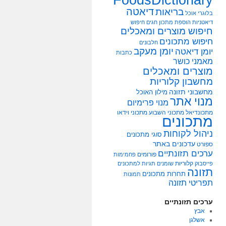
דיאטה
בריאות
בלוגרי אוכל
דיאטניות
הוספת מתכון
חגים
חיפוש
חיפוש מוצרים ומאכלים
חיפוש מתכונים
חלבונים
יומן מעקב
יומן דיאטה
כתבות
מאמני כושר
מוצרים ומאכלים
מחשבון קלוריות
מחשבוני תזונה
מילון האוכל
מנוי אתר
מנוי פרימיום
מתכונדיאל
מתכוני השבוע
מתכוני וידאו
מתכונים
ניהול לקוחות
סוגי מתכונים
עדכונים באתר
ספורט
ערכים תזונתיים
פורומים
פחמימות
קלוריות
פייסבוק
שומנים
תגיות למתכונים
תזונה
תחרות מתכונים
תמונות
תפריטי תזונה
ערכים תזונתיים
אבץ
אשלגן