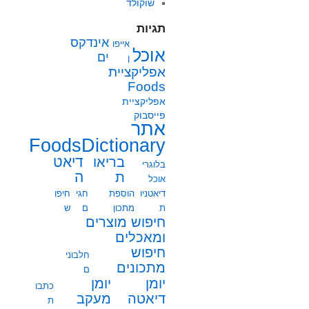
שוקולד
תגיות
אינדקס
אייפו
אוכל
ים
ן
אפליקציית
Foods
אפליקציית
פייסבוק
אתר
FoodsDictionary
בריאו
דיאט
בלוגרי
ת
ה
אוכל
דיאטניו
הוספת
חגי
חיפו
ת
מתכון
ם
ש
חיפוש מוצרים
ומאכלים
חיפוש
חלבוני
מתכונים
ם
יומן
יומן
כתבו
מעקב
דיאטה
ת