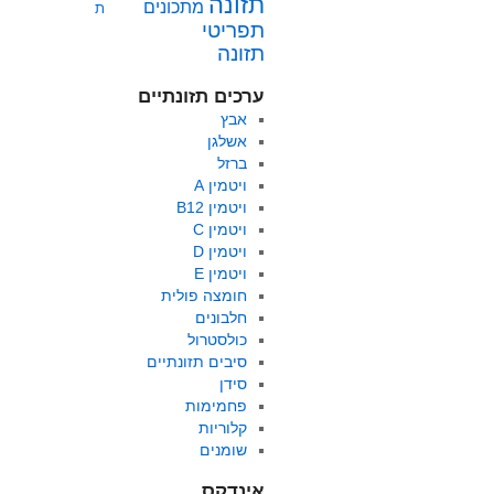
תזונה
מתכונים
ת
תפריטי
תזונה
ערכים תזונתיים
אבץ
אשלגן
ברזל
ויטמין A
ויטמין B12
ויטמין C
ויטמין D
ויטמין E
חומצה פולית
חלבונים
כולסטרול
סיבים תזונתיים
סידן
פחמימות
קלוריות
שומנים
אינדקס