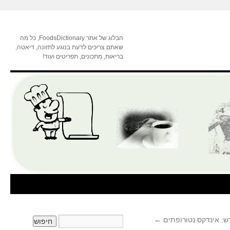
הבלוג של אתר FoodsDictionary, כל מה
שאתם צריכים לדעת בנוגע לתזונה, דיאטה,
בריאות, מתכונים, תפריטים ועוד!
ש: אינדקס נטורופתים
←