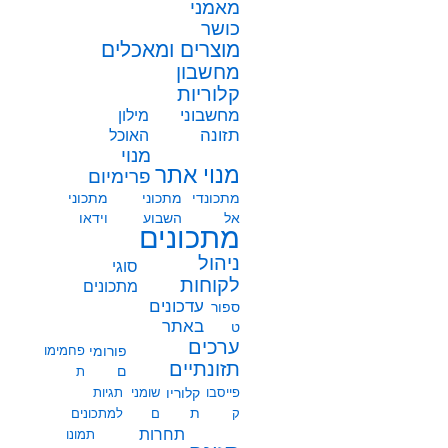
מאמני
כושר
מוצרים ומאכלים
מחשבון
קלוריות
מחשבוני
מילון
תזונה
האוכל
מנוי
מנוי אתר
פרימיום
מתכונדי
מתכוני
מתכוני
אל
השבוע
וידאו
מתכונים
ניהול
סוגי
לקוחות
מתכונים
עדכונים
ספור
באתר
ט
ערכים
פורומי
פחמימו
תזונתיים
ם
ת
פייסבו
קלוריו
שומני
תגיות
ת
ק
ם
למתכונים
תחרות
תמונו