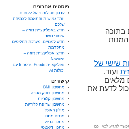
פוסטים אחרונים
עדכון חבילות ניהול לקוחות:
יותר גמישות והתאמה לצמיחה
שלכם
 בתוכה
חדש באפליקציית נזוזה –
אימוני כושר
המנות
חדש למנויים: מערכת תחליפים
מתקדמת
חדש: אפליקציית נזוזה –
Nazuza
ת שישי של
אפליקציית Foods: גרסה 5 עם
ית
ועוד.
יכולות AI
ם מלאים
קישורים
כול לדעת את
מחשבון BMI
מחשבון דופק מטרה
מחשבון קלוריות
מחשבון שריפת קלוריות
מילון האוכל
מנתח מתכון
מתכון בריא
אפשר להגיע לכאן
עם
מתכון דיאטטי