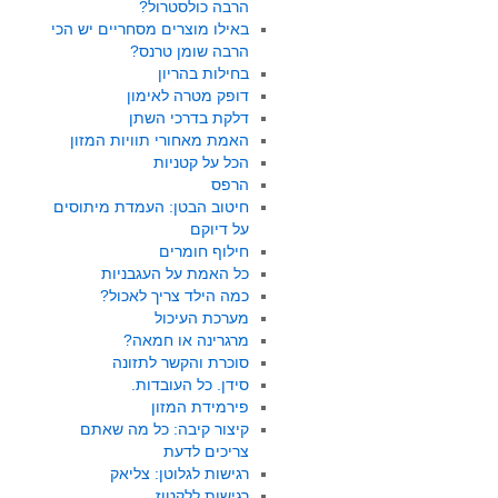
הרבה כולסטרול?
באילו מוצרים מסחריים יש הכי
הרבה שומן טרנס?
בחילות בהריון
דופק מטרה לאימון
דלקת בדרכי השתן
האמת מאחורי תוויות המזון
הכל על קטניות
הרפס
חיטוב הבטן: העמדת מיתוסים
על דיוקם
חילוף חומרים
כל האמת על העגבניות
כמה הילד צריך לאכול?
מערכת העיכול
מרגרינה או חמאה?
סוכרת והקשר לתזונה
סידן. כל העובדות.
פירמידת המזון
קיצור קיבה: כל מה שאתם
צריכים לדעת
רגישות לגלוטן: צליאק
רגישות ללקטוז