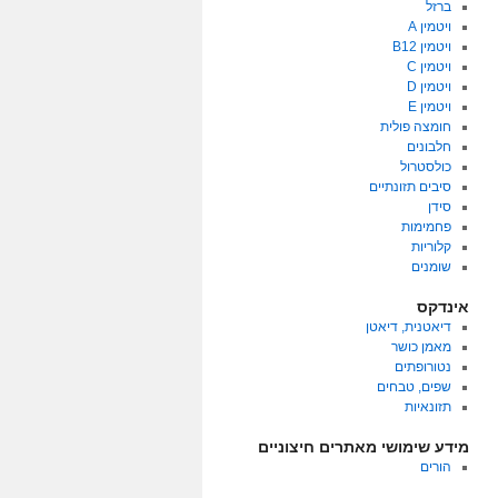
ברזל
ויטמין A
ויטמין B12
ויטמין C
ויטמין D
ויטמין E
חומצה פולית
חלבונים
כולסטרול
סיבים תזונתיים
סידן
פחמימות
קלוריות
שומנים
אינדקס
דיאטנית, דיאטן
מאמן כושר
נטורופתים
שפים, טבחים
תזונאיות
מידע שימושי מאתרים חיצוניים
הורים