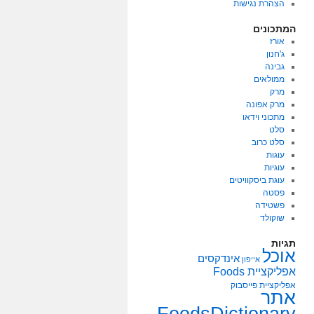
הצהרת נגישות
המתכונים
אורז
ג'חנון
גבינה
ממולאים
מרק
מרק אפונה
מתכוני וידאו
סלט
סלט כרוב
עוגות
עוגיות
עוגת ביסקוויטים
פסטה
פשטידה
שוקולד
תגיות
אוכל
אינדקסים
אייפון
אפליקציית Foods
אפליקציית פייסבוק
אתר
FoodsDictionary