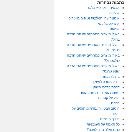
כתבות נבחרות
אבטיח – אין קיץ בלעדיו
אולקוס
אימון ריצה: המלצות וטיפים מועילים
אינדקס גליקמי
אפטות
באילו מוצרים מסחריים יש הכי הרבה
ברזל?
באילו מוצרים מסחריים יש הכי הרבה
ויטמין C?
באילו מוצרים מסחריים יש הכי הרבה
כולסטרול?
באילו מוצרים מסחריים יש הכי הרבה
שומן טרנס?
בחילות בהריון
דופק מטרה לאימון
דלקת בדרכי השתן
האמת מאחורי תוויות המזון
הכל על קטניות
הרפס
חיטוב הבטן: העמדת מיתוסים על
דיוקם
חילוף חומרים
כל האמת על העגבניות
כמה הילד צריך לאכול?