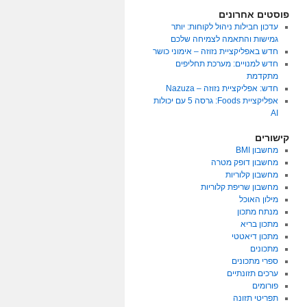
פוסטים אחרונים
עדכון חבילות ניהול לקוחות: יותר
גמישות והתאמה לצמיחה שלכם
חדש באפליקציית נזוזה – אימוני כושר
חדש למנויים: מערכת תחליפים
מתקדמת
חדש: אפליקציית נזוזה – Nazuza
אפליקציית Foods: גרסה 5 עם יכולות
AI
קישורים
מחשבון BMI
מחשבון דופק מטרה
מחשבון קלוריות
מחשבון שריפת קלוריות
מילון האוכל
מנתח מתכון
מתכון בריא
מתכון דיאטטי
מתכונים
ספרי מתכונים
ערכים תזונתיים
פורומים
תפריטי תזונה