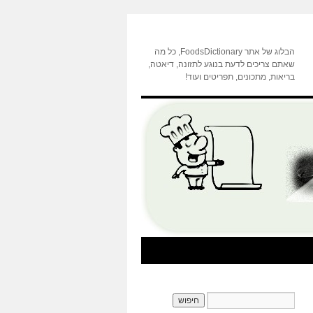
הבלוג של אתר FoodsDictionary, כל מה
שאתם צריכים לדעת בנוגע לתזונה, דיאטה,
בריאות, מתכונים, תפריטים ועוד!