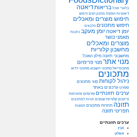
דיאטה
בריאות
בלוגרי אוכל
דיאטניות
הוספת מתכון
חגים
חיפוש
חיפוש מוצרים ומאכלים
חיפוש מתכונים
חלבונים
יומן מעקב
יומן דיאטה
כתבות
מאמני כושר
מוצרים ומאכלים
מחשבון קלוריות
מחשבוני תזונה
מילון האוכל
מנוי אתר
מנוי פרימיום
מתכונדיאל
מתכוני השבוע
מתכוני וידאו
מתכונים
ניהול לקוחות
סוגי מתכונים
עדכונים באתר
ספורט
ערכים תזונתיים
פורומים
פחמימות
קלוריות
פייסבוק
שומנים
תגיות למתכונים
תזונה
תחרות מתכונים
תמונות
תפריטי תזונה
ערכים תזונתיים
אבץ
אשלגן