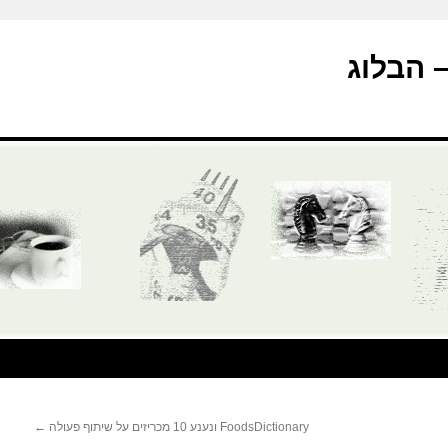
FoodsDictionary ונענע 10 מכריזים על שיתוף פעולה
←