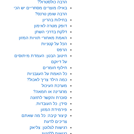
הרבה כולסטרול?
באילו מוצרים מסחריים יש הכי
הרבה שומן טרנס?
בחילות בהריון
דופק מטרה לאימון
דלקת בדרכי השתן
האמת מאחורי תוויות המזון
הכל על קטניות
הרפס
חיטוב הבטן: העמדת מיתוסים
על דיוקם
חילוף חומרים
כל האמת על העגבניות
כמה הילד צריך לאכול?
מערכת העיכול
מרגרינה או חמאה?
סוכרת והקשר לתזונה
סידן. כל העובדות.
פירמידת המזון
קיצור קיבה: כל מה שאתם
צריכים לדעת
רגישות לגלוטן: צליאק
רגישות ללקטוז