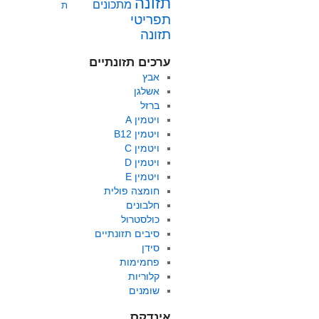
תזונה
מתכונים
ת
תפריטי
תזונה
ערכים תזונתיים
אבץ
אשלגן
ברזל
ויטמין A
ויטמין B12
ויטמין C
ויטמין D
ויטמין E
חומצה פולית
חלבונים
כולסטרול
סיבים תזונתיים
סידן
פחמימות
קלוריות
שומנים
אינדקס