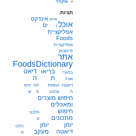
שוקולד
תגיות
אינדקס
אייפו
אוכל
ים
ן
אפליקציית
Foods
אפליקציית
פייסבוק
אתר
FoodsDictionary
בריאו
דיאט
בלוגרי
ת
ה
אוכל
דיאטניו
הוספת
חגי
חיפו
ת
מתכון
ם
ש
חיפוש מוצרים
ומאכלים
חיפוש
חלבוני
מתכונים
ם
יומן
יומן
כתבו
מעקב
דיאטה
ת