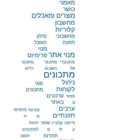
מאמני
כושר
מוצרים ומאכלים
מחשבון
קלוריות
מחשבוני
מילון
תזונה
האוכל
מנוי
מנוי אתר
פרימיום
מתכונדי
מתכוני
מתכוני
אל
השבוע
וידאו
מתכונים
ניהול
סוגי
לקוחות
מתכונים
עדכונים
ספור
באתר
ט
ערכים
פורומי
פחמימו
תזונתיים
ם
ת
פייסבו
קלוריו
שומני
תגיות
ת
ק
ם
למתכונים
תחרות
תמונו