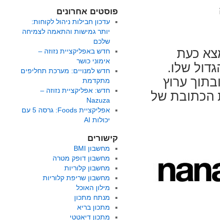
פוסטים אחרונים
עדכון חבילות ניהול לקוחות:
יותר גמישות והתאמה לצמיחה
שלכם
שר כי אתר FoodsDictionary נמצא כעת
חדש באפליקציית נזוזה –
אימוני כושר
רוץ האוכל הגדול שלו.
חדש למנויים: מערכת תחליפים
FoodsDictionary משתלב בתוך נענע 10 ובתוך ערוץ
מתקדמת
חדש: אפליקציית נזוזה –
 הכתובת של
Nazuza
אפליקציית Foods: גרסה 5 עם
יכולות AI
קישורים
מחשבון BMI
מחשבון דופק מטרה
מחשבון קלוריות
מחשבון שריפת קלוריות
מילון האוכל
מנתח מתכון
מתכון בריא
מתכון דיאטטי