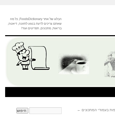
הבלוג של אתר FoodsDictionary, כל מה
שאתם צריכים לדעת בנוגע לתזונה, דיאטה,
בריאות, מתכונים, תפריטים ועוד!
ות בעמודי המתכונים
←