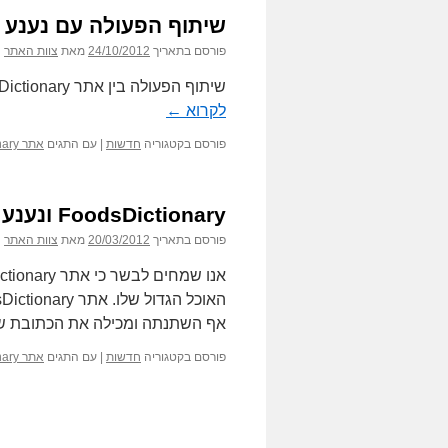
שיתוף הפעולה עם נענע 10
פורסם בתאריך
24/10/2012
מאת
צוות האתר
שיתוף הפעולה בין אתר FoodsDictionary ונענע 10 הסתיים וכעת כל אחד ממשיך לדרכו.
לקרוא
←
פורסם בקטגוריה
חדשות
|
עם התגים
אתר FoodsDictionary
FoodsDictionary ונענע 10 מכריזים על שיתוף פעולה
פורסם בתאריך
20/03/2012
מאת
צוות האתר
אף השתנתה ומכילה את הכתובת של נ
פורסם בקטגוריה
חדשות
|
עם התגים
אתר FoodsDictionary