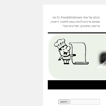
הבלוג של אתר FoodsDictionary, כל מה
שאתם צריכים לדעת בנוגע לתזונה, דיאטה,
בריאות, מתכונים, תפריטים ועוד!