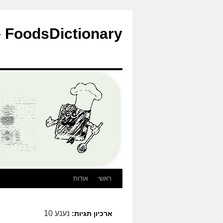
לדלג
לתוכן
FoodsDictionary – הבלוג
ראשי
אודות
נענע 10
ארכיון תגיות: