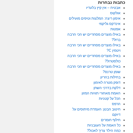
כתבות נבחרות
אבטיח – אין קיץ בלעדיו
אולקוס
אימון ריצה: המלצות וטיפים מועילים
אינדקס גליקמי
אפטות
באילו מוצרים מסחריים יש הכי הרבה
ברזל?
באילו מוצרים מסחריים יש הכי הרבה
ויטמין C?
באילו מוצרים מסחריים יש הכי הרבה
כולסטרול?
באילו מוצרים מסחריים יש הכי הרבה
שומן טרנס?
בחילות בהריון
דופק מטרה לאימון
דלקת בדרכי השתן
האמת מאחורי תוויות המזון
הכל על קטניות
הרפס
חיטוב הבטן: העמדת מיתוסים על
דיוקם
חילוף חומרים
כל האמת על העגבניות
כמה הילד צריך לאכול?