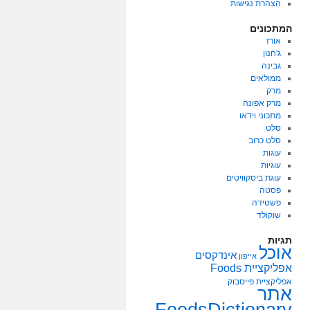
הצהרת נגישות
המתכונים
אורז
ג'חנון
גבינה
ממולאים
מרק
מרק אפונה
מתכוני וידאו
סלט
סלט כרוב
עוגות
עוגיות
עוגת ביסקוויטים
פסטה
פשטידה
שוקולד
תגיות
אוכל
אינדקסים
אייפון
אפליקציית Foods
אפליקציית פייסבוק
אתר
FoodsDictionary