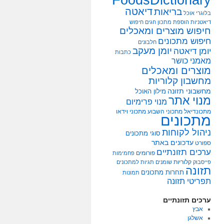
דיאטה
בריאות
בלוגרי אוכל
דיאטניות
הוספת מתכון
חגים
חיפוש
חיפוש מוצרים ומאכלים
חיפוש מתכונים
חלבונים
יומן מעקב
יומן דיאטה
כתבות
מאמני כושר
מוצרים ומאכלים
מחשבון קלוריות
מחשבוני תזונה
מילון האוכל
מנוי אתר
מנוי פרימיום
מתכונדיאל
מתכוני השבוע
מתכוני וידאו
מתכונים
ניהול לקוחות
סוגי מתכונים
עדכונים באתר
ספורט
ערכים תזונתיים
פורומים
פחמימות
קלוריות
פייסבוק
שומנים
תגיות למתכונים
תזונה
תחרות מתכונים
תמונות
תפריטי תזונה
ערכים תזונתיים
אבץ
אשלגן