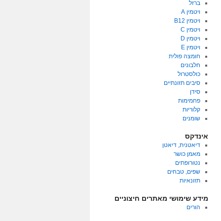
ברזל
ויטמין A
ויטמין B12
ויטמין C
ויטמין D
ויטמין E
חומצה פולית
חלבונים
כולסטרול
סיבים תזונתיים
סידן
פחמימות
קלוריות
שומנים
אינדקס
דיאטנית, דיאטן
מאמן כושר
נטורופתים
שפים, טבחים
תזונאיות
מידע שימושי מאתרים חיצוניים
הורים