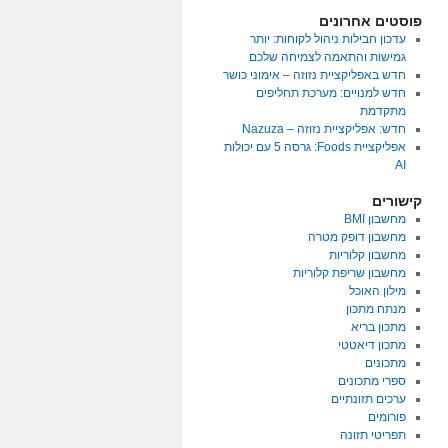
פוסטים אחרונים
עדכון חבילות ניהול לקוחות: יותר
גמישות והתאמה לצמיחה שלכם
חדש באפליקציית נזוזה – אימוני כושר
חדש למנויים: מערכת תחליפים
מתקדמת
חדש: אפליקציית נזוזה – Nazuza
אפליקציית Foods: גרסה 5 עם יכולות
AI
קישורים
מחשבון BMI
מחשבון דופק מטרה
מחשבון קלוריות
מחשבון שריפת קלוריות
מילון האוכל
מנתח מתכון
מתכון בריא
מתכון דיאטטי
מתכונים
ספרי מתכונים
ערכים תזונתיים
פורומים
תפריטי תזונה