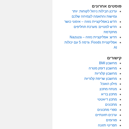
פוסטים אחרונים
עדכון חבילות ניהול לקוחות: יותר
גמישות והתאמה לצמיחה שלכם
חדש באפליקציית נזוזה – אימוני כושר
חדש למנויים: מערכת תחליפים
מתקדמת
חדש: אפליקציית נזוזה – Nazuza
אפליקציית Foods: גרסה 5 עם יכולות
AI
קישורים
מחשבון BMI
מחשבון דופק מטרה
מחשבון קלוריות
מחשבון שריפת קלוריות
מילון האוכל
מנתח מתכון
מתכון בריא
מתכון דיאטטי
מתכונים
ספרי מתכונים
ערכים תזונתיים
פורומים
תפריטי תזונה