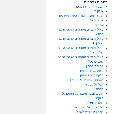
כתבות נבחרות
אבטיח – אין קיץ בלעדיו
אולקוס
אימון ריצה: המלצות וטיפים מועילים
אינדקס גליקמי
אפטות
באילו מוצרים מסחריים יש הכי הרבה
ברזל?
באילו מוצרים מסחריים יש הכי הרבה
ויטמין C?
באילו מוצרים מסחריים יש הכי הרבה
כולסטרול?
באילו מוצרים מסחריים יש הכי הרבה
שומן טרנס?
בחילות בהריון
דופק מטרה לאימון
דלקת בדרכי השתן
האמת מאחורי תוויות המזון
הכל על קטניות
הרפס
חיטוב הבטן: העמדת מיתוסים על
דיוקם
חילוף חומרים
כל האמת על העגבניות
כמה הילד צריך לאכול?