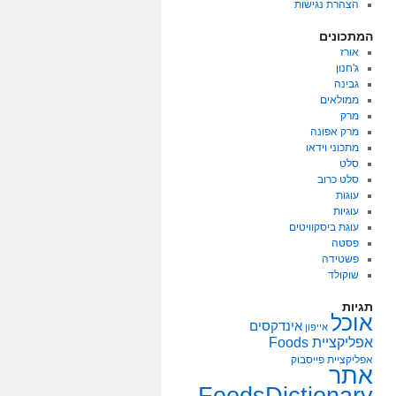
הצהרת נגישות
המתכונים
אורז
ג'חנון
גבינה
ממולאים
מרק
מרק אפונה
מתכוני וידאו
סלט
סלט כרוב
עוגות
עוגיות
עוגת ביסקוויטים
פסטה
פשטידה
שוקולד
תגיות
אוכל
אינדקסים
אייפון
אפליקציית Foods
אפליקציית פייסבוק
אתר
FoodsDictionary