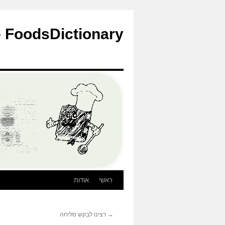
לדלג
לתוכן
FoodsDictionary – הבלוג
ראשי
אודות
→
רצינו לבקש סליחה