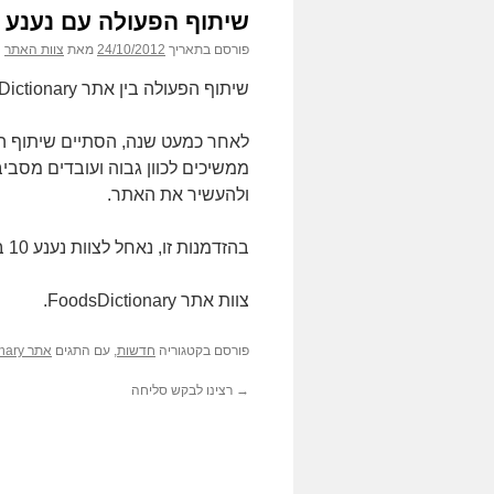
שיתוף הפעולה עם נענע 10
פורסם בתאריך
24/10/2012
מאת
צוות האתר
שיתוף הפעולה בין אתר FoodsDictionary ונענע 10 הסתיים וכעת כל אחד ממשיך לדרכו
לאחר כמעט שנה, הסתיים שיתוף הפ
ממשיכים לכוון גבוה ועובדים מסבי
ולהעשיר את האתר.
בהזדמנות זו, נאחל לצוות נענע 10 בהצלחה בהמשך דרכם.
צוות אתר FoodsDictionary.
פורסם בקטגוריה
חדשות
, עם התגים
אתר FoodsDictionary
→
רצינו לבקש סליחה