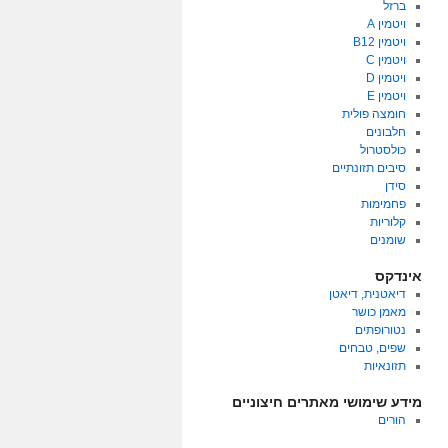
ברזל
ויטמין A
ויטמין B12
ויטמין C
ויטמין D
ויטמין E
חומצה פולית
חלבונים
כולסטרול
סיבים תזונתיים
סידן
פחמימות
קלוריות
שומנים
אינדקס
דיאטנית, דיאטן
מאמן כושר
נטורופתים
שפים, טבחים
תזונאיות
מידע שימושי מאתרים חיצוניים
הורים