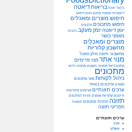
דיאטה
בריאות
בלוגרי אוכל
דיאטניות
הוספת מתכון
חגים
חיפוש
חיפוש מוצרים ומאכלים
חיפוש מתכונים
חלבונים
יומן מעקב
יומן דיאטה
כתבות
מאמני כושר
מוצרים ומאכלים
מחשבון קלוריות
מחשבוני תזונה
מילון האוכל
מנוי אתר
מנוי פרימיום
מתכונדיאל
מתכוני השבוע
מתכוני וידאו
מתכונים
ניהול לקוחות
סוגי מתכונים
עדכונים באתר
ספורט
ערכים תזונתיים
פורומים
פחמימות
קלוריות
פייסבוק
שומנים
תגיות למתכונים
תזונה
תחרות מתכונים
תמונות
תפריטי תזונה
ערכים תזונתיים
אבץ
אשלגן