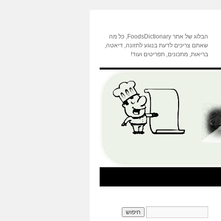
הבלוג של אתר FoodsDictionary, כל מה
שאתם צריכים לדעת בנוגע לתזונה, דיאטה,
בריאות, מתכונים, תפריטים ועוד!