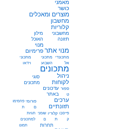
מאמני
כושר
מוצרים ומאכלים
מחשבון
קלוריות
מחשבוני
מילון
תזונה
האוכל
מנוי
מנוי אתר
פרימיום
מתכונדי
מתכוני
מתכוני
אל
השבוע
וידאו
מתכונים
ניהול
סוגי
לקוחות
מתכונים
עדכונים
ספור
באתר
ט
ערכים
פורומי
פחמימו
תזונתיים
ם
ת
פייסבו
קלוריו
שומני
תגיות
ת
ק
ם
למתכונים
תחרות
תמונו