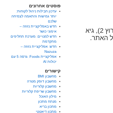
פוסטים אחרונים
עדכון חבילות ניהול לקוחות:
יותר גמישות והתאמה לצמיחה
שלכם
חדש באפליקציית נזוזה –
היום בבוקר, בתוכנית "לחיות טוב" של רשת (ערוץ 2), גיא
אימוני כושר
ל האתר.
חדש למנויים: מערכת תחליפים
מתקדמת
חדש: אפליקציית נזוזה –
Nazuza
ל
אפליקציית Foods: גרסה 5 עם
דברים
יכולות AI
ינו
"לחיות
קישורים
וב"
מחשבון BMI
מחשבון דופק מטרה
מחשבון קלוריות
מחשבון שריפת קלוריות
מילון האוכל
מנתח מתכון
מתכון בריא
מתכון דיאטטי