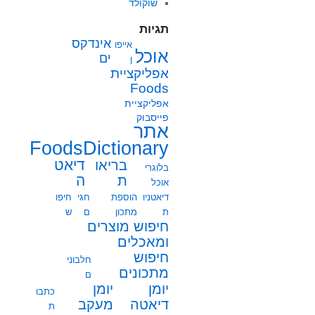
שוקולד
תגיות
אינדקס
אייפו
אוכל
ים
ן
אפליקציית
Foods
אפליקציית
פייסבוק
אתר
FoodsDictionary
בריאו
דיאט
בלוגרי
ת
ה
אוכל
דיאטניו
הוספת
חגי
חיפו
ת
מתכון
ם
ש
חיפוש מוצרים
ומאכלים
חיפוש
חלבוני
מתכונים
ם
יומן
יומן
כתבו
מעקב
דיאטה
ת