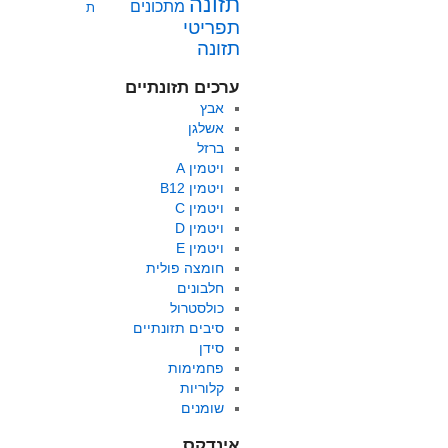
תזונה
מתכונים
ת
תפריטי
תזונה
ערכים תזונתיים
אבץ
אשלגן
ברזל
ויטמין A
ויטמין B12
ויטמין C
ויטמין D
ויטמין E
חומצה פולית
חלבונים
כולסטרול
סיבים תזונתיים
סידן
פחמימות
קלוריות
שומנים
אינדקס