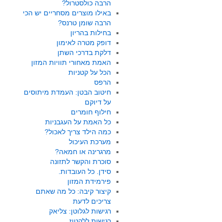
הרבה כולסטרול?
באילו מוצרים מסחריים יש הכי
הרבה שומן טרנס?
בחילות בהריון
דופק מטרה לאימון
דלקת בדרכי השתן
האמת מאחורי תוויות המזון
הכל על קטניות
הרפס
חיטוב הבטן: העמדת מיתוסים
על דיוקם
חילוף חומרים
כל האמת על העגבניות
כמה הילד צריך לאכול?
מערכת העיכול
מרגרינה או חמאה?
סוכרת והקשר לתזונה
סידן. כל העובדות.
פירמידת המזון
קיצור קיבה: כל מה שאתם
צריכים לדעת
רגישות לגלוטן: צליאק
רגישות ללקטוז