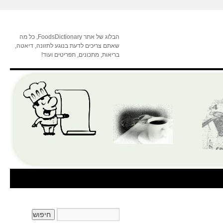
הבלוג של אתר FoodsDictionary, כל מה
שאתם צריכים לדעת בנוגע לתזונה, דיאטה,
בריאות, מתכונים, תפריטים ועוד!