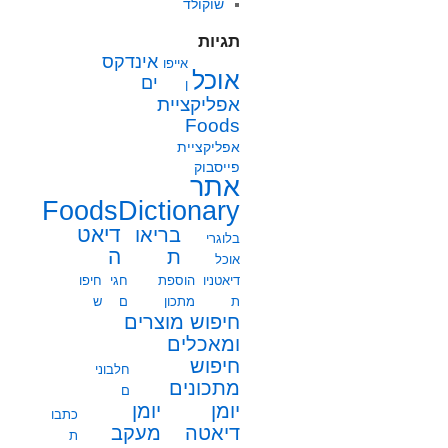
שוקולד
תגיות
אינדקס
אייפו
אוכל
ים
ן
אפליקציית
Foods
אפליקציית
פייסבוק
אתר
FoodsDictionary
בריאו
דיאט
בלוגרי
ת
ה
אוכל
דיאטניו
הוספת
חגי
חיפו
ת
מתכון
ם
ש
חיפוש מוצרים
ומאכלים
חיפוש
חלבוני
מתכונים
ם
יומן
יומן
כתבו
מעקב
דיאטה
ת