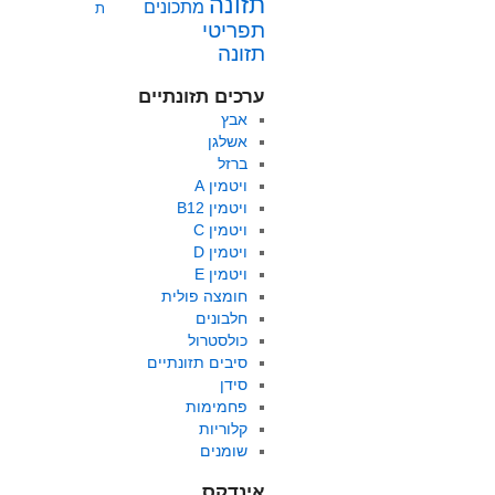
תזונה
מתכונים
ת
תפריטי
תזונה
ערכים תזונתיים
אבץ
אשלגן
ברזל
ויטמין A
ויטמין B12
ויטמין C
ויטמין D
ויטמין E
חומצה פולית
חלבונים
כולסטרול
סיבים תזונתיים
סידן
פחמימות
קלוריות
שומנים
אינדקס