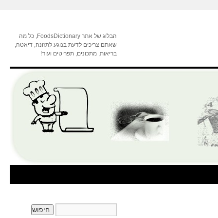
הבלוג של אתר FoodsDictionary, כל מה
שאתם צריכים לדעת בנוגע לתזונה, דיאטה,
בריאות, מתכונים, תפריטים ועוד!