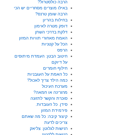
הרבה כולסטרול?
באילו מוצרים מסחריים יש הכי
הרבה שומן טרנס?
בחילות בהריון
דופק מטרה לאימון
דלקת בדרכי השתן
האמת מאחורי תוויות המזון
הכל על קטניות
הרפס
חיטוב הבטן: העמדת מיתוסים
על דיוקם
חילוף חומרים
כל האמת על העגבניות
כמה הילד צריך לאכול?
מערכת העיכול
מרגרינה או חמאה?
סוכרת והקשר לתזונה
סידן. כל העובדות.
פירמידת המזון
קיצור קיבה: כל מה שאתם
צריכים לדעת
רגישות לגלוטן: צליאק
רגישות ללקטוז