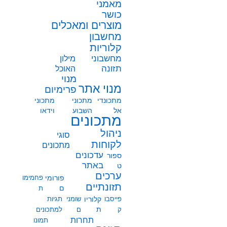
מאמני
כושר
מוצרים ומאכלים
מחשבון
קלוריות
מחשבוני
מילון
תזונה
האוכל
מנוי
מנוי אתר
פרימיום
מתכונדי
מתכוני
מתכוני
אל
השבוע
וידאו
מתכונים
ניהול
סוגי
לקוחות
מתכונים
עדכונים
ספור
באתר
ט
ערכים
פורומי
פחמימו
תזונתיים
ם
ת
פייסבו
קלוריו
שומני
תגיות
ת
ק
ם
למתכונים
תחרות
תמונו