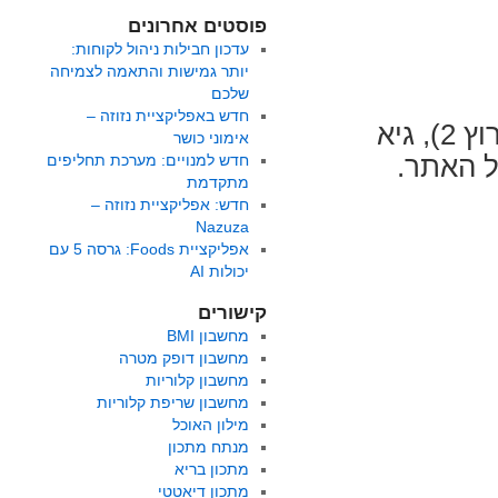
פוסטים אחרונים
עדכון חבילות ניהול לקוחות:
יותר גמישות והתאמה לצמיחה
שלכם
חדש באפליקציית נזוזה –
היום בבוקר, בתוכנית "לחיות טוב" של רשת (ערוץ 2), גיא
אימוני כושר
ל האתר.
חדש למנויים: מערכת תחליפים
מתקדמת
חדש: אפליקציית נזוזה –
Nazuza
ל
אפליקציית Foods: גרסה 5 עם
דברים
יכולות AI
ינו
"לחיות
קישורים
וב"
מחשבון BMI
מחשבון דופק מטרה
מחשבון קלוריות
מחשבון שריפת קלוריות
מילון האוכל
מנתח מתכון
מתכון בריא
מתכון דיאטטי