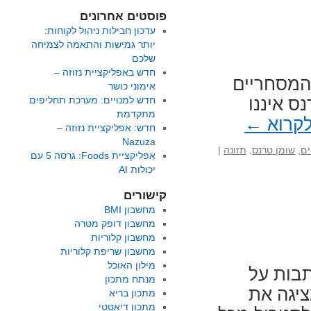
פוסטים אחרונים
עדכון חבילות ניהול לקוחות:
יותר גמישות והתאמה לצמיחה
שלכם
חדש באפליקציית נזוזה –
 את 10 המוצרים המסחריים
אימוני כושר
ס איננו
חדש למנויים: מערכת תחליפים
מתקדמת
לקרוא
←
חדש: אפליקציית נזוזה –
Nazuza
ים
,
שומן טרנס
,
תזונה
|
אפליקציית Foods: גרסה 5 עם
יכולות AI
קישורים
מחשבון BMI
מחשבון דופק מטרה
מחשבון קלוריות
מחשבון שריפת קלוריות
מילון האוכל
בות על
מנתח מתכון
יגה את
מתכון בריא
מתכון דיאטטי