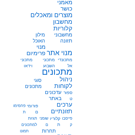
מאמני
כושר
מוצרים ומאכלים
מחשבון
קלוריות
מחשבוני
מילון
תזונה
האוכל
מנוי
מנוי אתר
פרימיום
מתכונדי
מתכוני
מתכוני
אל
השבוע
וידאו
מתכונים
ניהול
סוגי
לקוחות
מתכונים
עדכונים
ספור
באתר
ט
ערכים
פורומי
פחמימו
תזונתיים
ם
ת
פייסבו
קלוריו
שומני
תגיות
ת
ק
ם
למתכונים
תחרות
תמונו