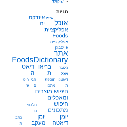
שוקולד
תגיות
אינדקס
אייפו
אוכל
ים
ן
אפליקציית
Foods
אפליקציית
פייסבוק
אתר
FoodsDictionary
בריאו
דיאט
בלוגרי
ת
ה
אוכל
דיאטניו
הוספת
חגי
חיפו
ת
מתכון
ם
ש
חיפוש מוצרים
ומאכלים
חיפוש
חלבוני
מתכונים
ם
יומן
יומן
כתבו
מעקב
דיאטה
ת