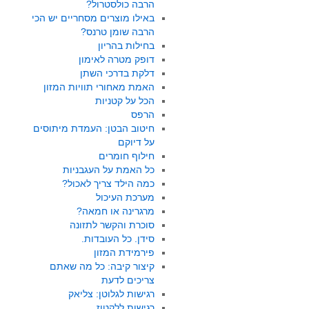
הרבה כולסטרול?
באילו מוצרים מסחריים יש הכי
הרבה שומן טרנס?
בחילות בהריון
דופק מטרה לאימון
דלקת בדרכי השתן
האמת מאחורי תוויות המזון
הכל על קטניות
הרפס
חיטוב הבטן: העמדת מיתוסים
על דיוקם
חילוף חומרים
כל האמת על העגבניות
כמה הילד צריך לאכול?
מערכת העיכול
מרגרינה או חמאה?
סוכרת והקשר לתזונה
סידן. כל העובדות.
פירמידת המזון
קיצור קיבה: כל מה שאתם
צריכים לדעת
רגישות לגלוטן: צליאק
רגישות ללקטוז