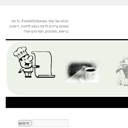
הבלוג של אתר FoodsDictionary, כל מה
שאתם צריכים לדעת בנוגע לתזונה, דיאטה,
בריאות, מתכונים, תפריטים ועוד!