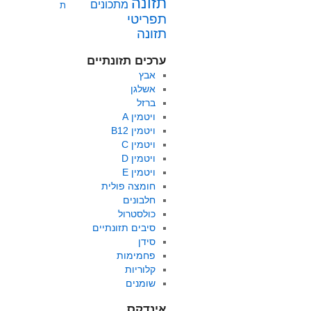
תזונה
מתכונים
ת
תפריטי
תזונה
ערכים תזונתיים
אבץ
אשלגן
ברזל
ויטמין A
ויטמין B12
ויטמין C
ויטמין D
ויטמין E
חומצה פולית
חלבונים
כולסטרול
סיבים תזונתיים
סידן
פחמימות
קלוריות
שומנים
אינדקס