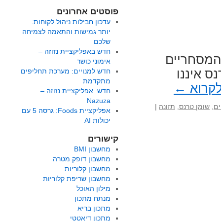
פוסטים אחרונים
עדכון חבילות ניהול לקוחות:
יותר גמישות והתאמה לצמיחה
שלכם
חדש באפליקציית נזוזה –
 את 10 המוצרים המסחריים
אימוני כושר
ס איננו
חדש למנויים: מערכת תחליפים
מתקדמת
לקרוא
←
חדש: אפליקציית נזוזה –
Nazuza
ים
,
שומן טרנס
,
תזונה
|
אפליקציית Foods: גרסה 5 עם
יכולות AI
קישורים
מחשבון BMI
מחשבון דופק מטרה
מחשבון קלוריות
מחשבון שריפת קלוריות
מילון האוכל
מנתח מתכון
מתכון בריא
מתכון דיאטטי