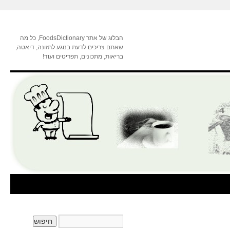
הבלוג של אתר FoodsDictionary, כל מה
שאתם צריכים לדעת בנוגע לתזונה, דיאטה,
בריאות, מתכונים, תפריטים ועוד!