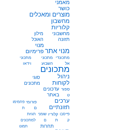
מאמני
כושר
מוצרים ומאכלים
מחשבון
קלוריות
מחשבוני
מילון
תזונה
האוכל
מנוי
מנוי אתר
פרימיום
מתכונדי
מתכוני
מתכוני
אל
השבוע
וידאו
מתכונים
ניהול
סוגי
לקוחות
מתכונים
עדכונים
ספור
באתר
ט
ערכים
פורומי
פחמימו
תזונתיים
ם
ת
פייסבו
קלוריו
שומני
תגיות
ת
ק
ם
למתכונים
תחרות
תמונו