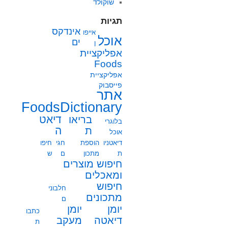
שוקולד
תגיות
אינדקס
אייפו
אוכל
ים
ן
אפליקציית
Foods
אפליקציית
פייסבוק
אתר
FoodsDictionary
בריאו
דיאט
בלוגרי
ת
ה
אוכל
דיאטניו
הוספת
חגי
חיפו
ת
מתכון
ם
ש
חיפוש מוצרים
ומאכלים
חיפוש
חלבוני
מתכונים
ם
יומן
יומן
כתבו
מעקב
דיאטה
ת