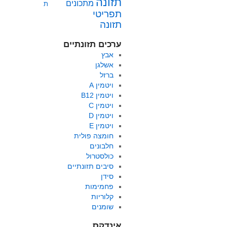
תזונה
מתכונים
ת
תפריטי
תזונה
ערכים תזונתיים
אבץ
אשלגן
ברזל
ויטמין A
ויטמין B12
ויטמין C
ויטמין D
ויטמין E
חומצה פולית
חלבונים
כולסטרול
סיבים תזונתיים
סידן
פחמימות
קלוריות
שומנים
אינדקס