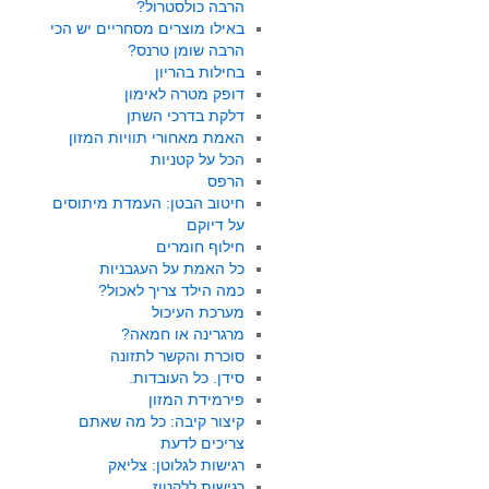
הרבה כולסטרול?
באילו מוצרים מסחריים יש הכי
הרבה שומן טרנס?
בחילות בהריון
דופק מטרה לאימון
דלקת בדרכי השתן
האמת מאחורי תוויות המזון
הכל על קטניות
הרפס
חיטוב הבטן: העמדת מיתוסים
על דיוקם
חילוף חומרים
כל האמת על העגבניות
כמה הילד צריך לאכול?
מערכת העיכול
מרגרינה או חמאה?
סוכרת והקשר לתזונה
סידן. כל העובדות.
פירמידת המזון
קיצור קיבה: כל מה שאתם
צריכים לדעת
רגישות לגלוטן: צליאק
רגישות ללקטוז