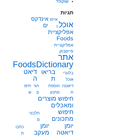
שוקולד
תגיות
אינדקס
אייפו
אוכל
ים
ן
אפליקציית
Foods
אפליקציית
פייסבוק
אתר
FoodsDictionary
בריאו
דיאט
בלוגרי
ת
ה
אוכל
דיאטניו
הוספת
חגי
חיפו
ת
מתכון
ם
ש
חיפוש מוצרים
ומאכלים
חיפוש
חלבוני
מתכונים
ם
יומן
יומן
כתבו
מעקב
דיאטה
ת