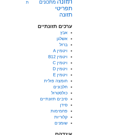
תזונה
מתכונים
ת
תפריטי
תזונה
ערכים תזונתיים
אבץ
אשלגן
ברזל
ויטמין A
ויטמין B12
ויטמין C
ויטמין D
ויטמין E
חומצה פולית
חלבונים
כולסטרול
סיבים תזונתיים
סידן
פחמימות
קלוריות
שומנים
אינדקס