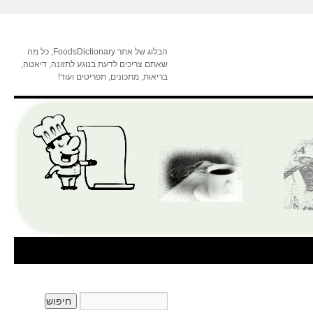
הבלוג של אתר FoodsDictionary, כל מה
שאתם צריכים לדעת בנוגע לתזונה, דיאטה,
בריאות, מתכונים, תפריטים ועוד!