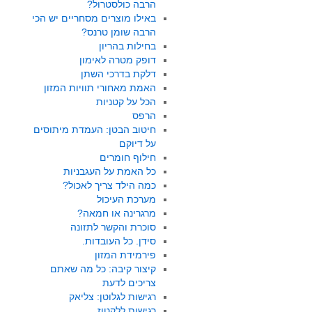
הרבה כולסטרול?
באילו מוצרים מסחריים יש הכי
הרבה שומן טרנס?
בחילות בהריון
דופק מטרה לאימון
דלקת בדרכי השתן
האמת מאחורי תוויות המזון
הכל על קטניות
הרפס
חיטוב הבטן: העמדת מיתוסים
על דיוקם
חילוף חומרים
כל האמת על העגבניות
כמה הילד צריך לאכול?
מערכת העיכול
מרגרינה או חמאה?
סוכרת והקשר לתזונה
סידן. כל העובדות.
פירמידת המזון
קיצור קיבה: כל מה שאתם
צריכים לדעת
רגישות לגלוטן: צליאק
רגישות ללקטוז