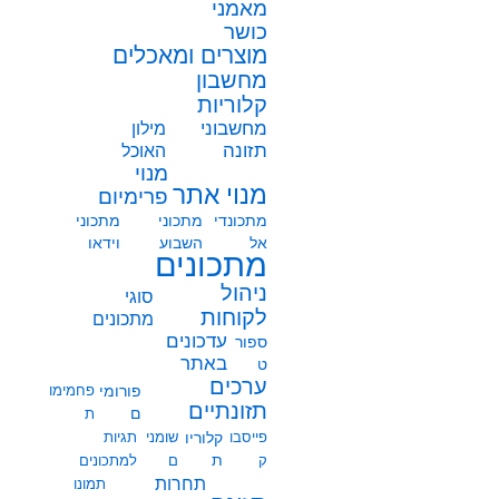
מאמני
כושר
מוצרים ומאכלים
מחשבון
קלוריות
מחשבוני
מילון
תזונה
האוכל
מנוי
מנוי אתר
פרימיום
מתכונדי
מתכוני
מתכוני
אל
השבוע
וידאו
מתכונים
ניהול
סוגי
לקוחות
מתכונים
עדכונים
ספור
באתר
ט
ערכים
פורומי
פחמימו
תזונתיים
ם
ת
פייסבו
קלוריו
שומני
תגיות
ת
ק
ם
למתכונים
תחרות
תמונו