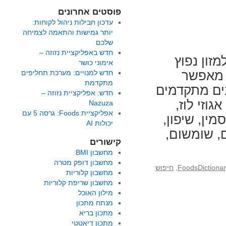
פוסטים אחרונים
עדכון חבילות ניהול לקוחות:
יותר גמישות והתאמה לצמיחה
שלכם
חדש באפליקציית נזוזה –
מזון נפוץ
אימוני כושר
 מאפשר
חדש למנויים: מערכת תחליפים
מתקדמת
נים מתקדמים
חדש: אפליקציית נזוזה –
גוזי לוז,
Nazuza
אפליקציית Foods: גרסה 5 עם
מין, שיפון,
יכולות AI
ם, שומשום,
קישורים
מחשבון BMI
מחשבון דופק מטרה
,
חיפוש
מחשבון קלוריות
מחשבון שריפת קלוריות
מילון האוכל
מנתח מתכון
מתכון בריא
מתכון דיאטטי