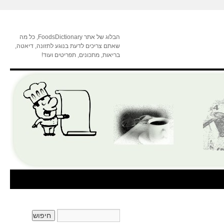
הבלוג של אתר FoodsDictionary, כל מה
שאתם צריכים לדעת בנוגע לתזונה, דיאטה,
בריאות, מתכונים, תפריטים ועוד!