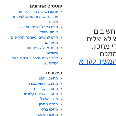
פוסטים אחרונים
עדכון חבילות ניהול לקוחות:
יותר גמישות והתאמה לצמיחה
שלכם
חדש באפליקציית נזוזה –
חשובים
אימוני כושר
 לא יצליח
חדש למנויים: מערכת תחליפים
מתקדמת
י מתכון,
חדש: אפליקציית נזוזה –
 ממכם
Nazuza
אפליקציית Foods: גרסה 5 עם
משיך לקרוא
יכולות AI
קישורים
מחשבון BMI
מחשבון דופק מטרה
מחשבון קלוריות
מחשבון שריפת קלוריות
מילון האוכל
מנתח מתכון
מתכון בריא
מתכון דיאטטי