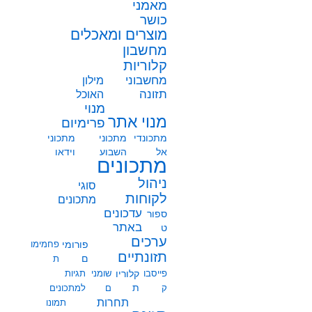
מאמני
כושר
מוצרים ומאכלים
מחשבון
קלוריות
מחשבוני
מילון
תזונה
האוכל
מנוי
מנוי אתר
פרימיום
מתכונדי
מתכוני
מתכוני
אל
השבוע
וידאו
מתכונים
ניהול
סוגי
לקוחות
מתכונים
עדכונים
ספור
באתר
ט
ערכים
פורומי
פחמימו
תזונתיים
ם
ת
פייסבו
קלוריו
שומני
תגיות
ת
ק
ם
למתכונים
תחרות
תמונו