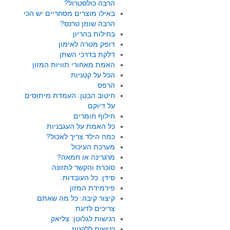
הרבה כולסטרול?
באילו מוצרים מסחריים יש הכי
הרבה שומן טרנס?
בחילות בהריון
דופק מטרה לאימון
דלקת בדרכי השתן
האמת מאחורי תוויות המזון
הכל על קטניות
הרפס
חיטוב הבטן: העמדת מיתוסים
על דיוקם
חילוף חומרים
כל האמת על העגבניות
כמה הילד צריך לאכול?
מערכת העיכול
מרגרינה או חמאה?
סוכרת והקשר לתזונה
סידן. כל העובדות.
פירמידת המזון
קיצור קיבה: כל מה שאתם
צריכים לדעת
רגישות לגלוטן: צליאק
רגישות ללקטוז