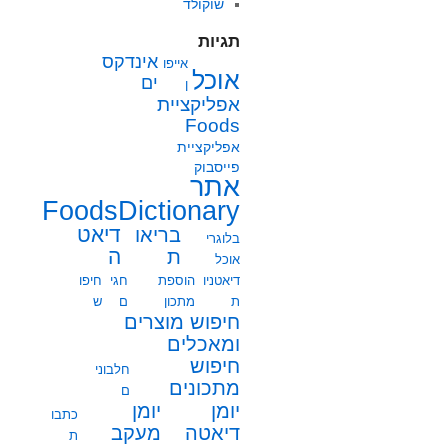
שוקולד
תגיות
אינדקס
אייפו
אוכל
ים
ן
אפליקציית
Foods
אפליקציית
פייסבוק
אתר
FoodsDictionary
בריאו
דיאט
בלוגרי
ת
ה
אוכל
דיאטניו
הוספת
חגי
חיפו
ת
מתכון
ם
ש
חיפוש מוצרים
ומאכלים
חיפוש
חלבוני
מתכונים
ם
יומן
יומן
כתבו
מעקב
דיאטה
ת