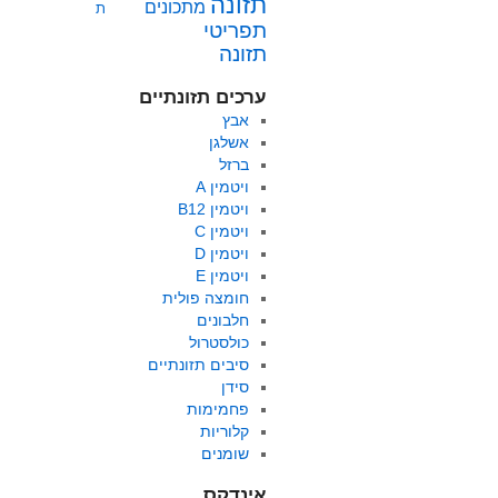
תזונה
מתכונים
ת
תפריטי
תזונה
ערכים תזונתיים
אבץ
אשלגן
ברזל
ויטמין A
ויטמין B12
ויטמין C
ויטמין D
ויטמין E
חומצה פולית
חלבונים
כולסטרול
סיבים תזונתיים
סידן
פחמימות
קלוריות
שומנים
אינדקס