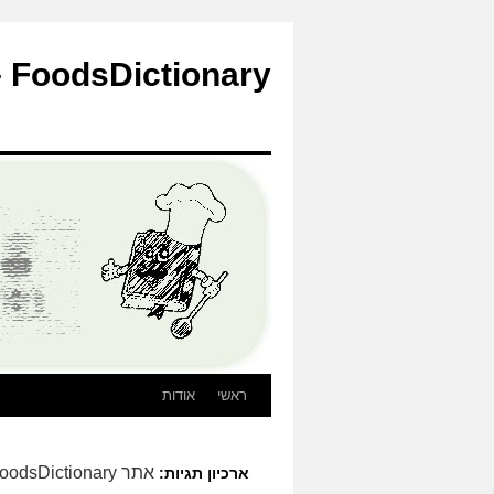
לדלג
לתוכן
FoodsDictionary – הבלוג
ראשי
אודות
אתר FoodsDictionary
ארכיון תגיות: