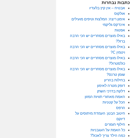
כתבות נבחרות
אבטיח – אין קיץ בלעדיו
אולקוס
אימון ריצה: המלצות וטיפים מועילים
אינדקס גליקמי
אפטות
באילו מוצרים מסחריים יש הכי הרבה
ברזל?
באילו מוצרים מסחריים יש הכי הרבה
ויטמין C?
באילו מוצרים מסחריים יש הכי הרבה
כולסטרול?
באילו מוצרים מסחריים יש הכי הרבה
שומן טרנס?
בחילות בהריון
דופק מטרה לאימון
דלקת בדרכי השתן
האמת מאחורי תוויות המזון
הכל על קטניות
הרפס
חיטוב הבטן: העמדת מיתוסים על
דיוקם
חילוף חומרים
כל האמת על העגבניות
כמה הילד צריך לאכול?