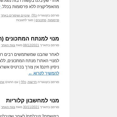
אחרי שקיבלנו בקשות רבות מגולשי
מהאפליקציה ללא פרסומות בכלל.
ל
פורסם בקטגוריה
כללי
,
שינויים ושיפורים באתר
על
פרסומות
,
מתכונים
|
סגור לתגובות
אפליקציית
Foods
מתכונים:
מנוי למנתח המתכונים (הא
עדכון
גירסה
פורסם בתאריך
08/12/2021
מאת
צוות האתר
3.1.0
לאחר שהבנו שמשתמשים רבים רוצי
ניסיון חינם! אין צורך בכרטיס אש
להמשיך לקרוא
←
פורסם בקטגוריה
חדשות
,
כללי
|
עם התגים
אתר ictionary
מנוי למחשבון קלוריות
פורסם בתאריך
30/11/2021
מאת
צוות האתר
ביקשתם? קיבלתם! לאחר שקיבלנו 