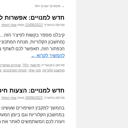
→
פוסטים ישנים יותר
חדש למנויים: אפשרות 
פורסם בתאריך
15/08/2022
מאת
צוות האתר
קיבלנו מספר בקשות לפיצ'ר הזה… ו
(מחשבון הקלוריות, מנתח המתכונים 
הכפתור הזה, תאפשר לכם לשתף בו
להמשיך לקרוא
←
פורסם בקטגוריה
חדשות
,
כללי
,
שינויים ושיפור
מחשבון קלוריות
,
מנוי אתר
,
מנתח המתכונים
,
עד
חדש למנויים: הצעות חיפ
פורסם בתאריך
28/06/2022
מאת
צוות האתר
בהמשך למקבץ השיפורים שעשינו ל
במחשבון הקלוריות וגם ביומן המעקב
ויעזרו לכם המשתמשים לאתר את המ