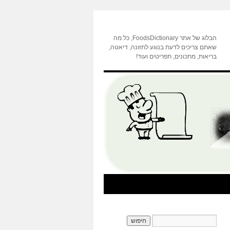
הבלוג של אתר FoodsDictionary, כל מה
שאתם צריכים לדעת בנוגע לתזונה, דיאטה,
בריאות, מתכונים, תפריטים ועוד!