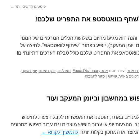
פוסטים חדשים יותר
←
לשתף בוואטסטפ את התפריט שלכם!
הנה הוא מגיע! מהיום בשלושת הכלים המרכזיים של המנוי
ויומן המעקב), יופיע כפתור "שיתוף לוואטסאפ". לחיצה על
ואטסאפ את התפריט שלכם כולל טבלת הערכים התזונתיים!
ים באתר
|
עם התגים
אתר FoodsDictionary
,
האנלייזר
,
יומן דיאטה
,
יומן מעקב
,
על
כונים באתר
,
שיתוף
|
סגור לתגובות
חדש
למנויים:
אפשרות
וש במחשבון וביומן המעקב ועוד
לשתף
בוואטסטפ
את
התפריט
מנויים באתר, הוספנו את האפשרות לקבל הצעות לחיפוש
שלכם!
. ההצעות יופיעו עבור חיפוש מוצרים וגם עבור חיפוש מתכונים
וצר או המתכון בקלות יותר!
להמשיך לקרוא
←