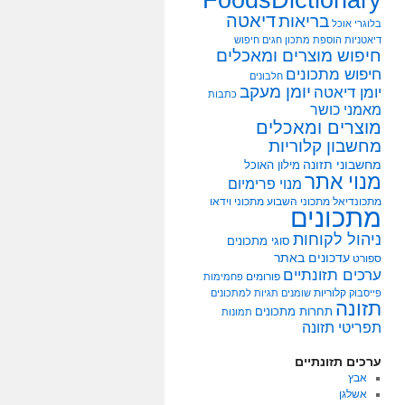
דיאטה
בריאות
בלוגרי אוכל
דיאטניות
הוספת מתכון
חגים
חיפוש
חיפוש מוצרים ומאכלים
חיפוש מתכונים
חלבונים
יומן מעקב
יומן דיאטה
כתבות
מאמני כושר
מוצרים ומאכלים
מחשבון קלוריות
מחשבוני תזונה
מילון האוכל
מנוי אתר
מנוי פרימיום
מתכונדיאל
מתכוני השבוע
מתכוני וידאו
מתכונים
ניהול לקוחות
סוגי מתכונים
עדכונים באתר
ספורט
ערכים תזונתיים
פורומים
פחמימות
קלוריות
פייסבוק
שומנים
תגיות למתכונים
תזונה
תחרות מתכונים
תמונות
תפריטי תזונה
ערכים תזונתיים
אבץ
אשלגן