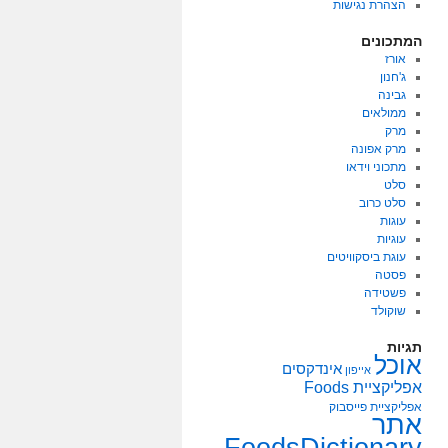
הצהרת נגישות
המתכונים
אורז
ג'חנון
גבינה
ממולאים
מרק
מרק אפונה
מתכוני וידאו
סלט
סלט כרוב
עוגות
עוגיות
עוגת ביסקוויטים
פסטה
פשטידה
שוקולד
תגיות
אוכל
אינדקסים
אייפון
אפליקציית Foods
אפליקציית פייסבוק
אתר
FoodsDictionary