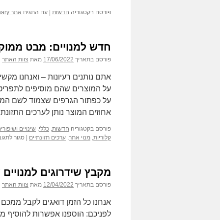
פורסם בקטגוריה
חדשות
|
עם התגים
אתר FoodsDictionary
חדש למנויים: מבט ממוק
פורסם בתאריך
17/06/2022
מאת
צוות האתר
אתם נותנים רעיונות – ואנחנו מקשי
על המוצרים שהם מוסיפים לתפריט 
על כפתור הגרפים שצמוד לשם המוצ
אחוזים המוצר נותן לערכים התזונת
פורסם בקטגוריה
חדשות
,
כללי
,
שינויים ושיפור
קלוריות
,
מנוי אתר
,
ערכים תזונתיים
|
סגור לתגוב
מקבץ שידרוגים למנויים 
פורסם בתאריך
12/04/2022
מאת
צוות האתר
אנחנו כל הזמן דואגים לקבל ממכם 
לפניכם: הוספנו אפשרות להוסיף מת