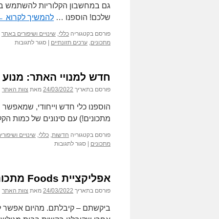
שלכם! הוספנו …
להמשיך לקרוא
←
פורסם בקטגוריה
כללי
,
שינויים ושיפורים באתר
על
מתכונים
,
ערכים תזונתיים
|
סגור לתגובות
מקבץ
שידרוג
למנויים
חדש למנויי האתר: מנוע 
שלנו
פורסם בתאריך
24/03/2022
מאת
צוות האתר
מתכונים!) עם סינונים של כמות הק
פורסם בקטגוריה
חדשות
,
כללי
,
שינויים ושיפור
על
מתכונים
|
סגור לתגובות
חדש
למנויי
האתר:
אפליקציית Foods מתכונים: עדכון גירסה 3.1.0
מנוע
חיפוש
פורסם בתאריך
24/03/2022
מאת
צוות האתר
מתכונים
לדיאטה
ביקשתם – קיבלתם. מהיום אפשר לר