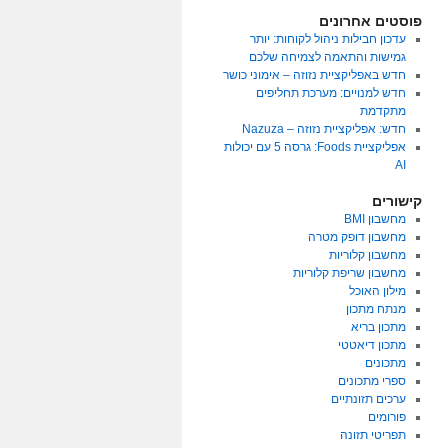
פוסטים אחרונים
עדכון חבילות ניהול לקוחות: יותר
גמישות והתאמה לצמיחה שלכם
חדש באפליקציית נזוזה – אימוני כושר
חדש למנויים: מערכת תחליפים
מתקדמת
חדש: אפליקציית נזוזה – Nazuza
אפליקציית Foods: גרסה 5 עם יכולות
AI
קישורים
מחשבון BMI
מחשבון דופק מטרה
מחשבון קלוריות
מחשבון שריפת קלוריות
מילון האוכל
מנתח מתכון
מתכון בריא
מתכון דיאטטי
מתכונים
ספרי מתכונים
ערכים תזונתיים
פורומים
תפריטי תזונה