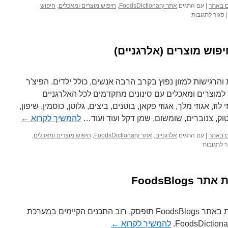
ים באתר
|
עם התגים
אתר FoodsDictionary
,
חיפוש מוצרים ומאכלים
,
חיפוש
על
|
סגור לתגובות
חדש
למנויים:
הצעות
יפוש מוצרים (אלרגניים)
חיפוש
במחשבון
וביומן
המעקב
 והרגישות למזון נפוץ בקרב הרבה אנשים, כולל ילדים. הפיצ'ר
ועוד
וצרים ומאכלים עם סינונים מתקדמים לכל האלרגניים
 לוז, אגוזי מלך, אגוזי פקאן, בוטנים, ביצים, גלוטן, כוסמין, שיפון,
טוק, צנוברים, שומשום, שמן דקל ועוד ועוד…
להמשיך לקרוא
←
ים באתר
|
עם התגים
אלרגניים
,
אתר FoodsDictionary
,
חיפוש מוצרים ומאכלים
,
על
ר לתגובות
חדש
למנויים:
סינונים
FoodsBlo
לחיפוש
מוצרים
(אלרגניים)
החל מחודש אוגוסט 2022, הפעילות באתר FoodsBlogs תופסק. רוב התכנים הקיימים במערכת
להמשיך לקרוא
←