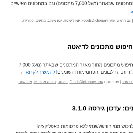
גם במחשבון הקלוריות להשתמש במתכונים שבאתר (מעל 7,000 מתכונים) וגם במתכונים האישיים
|
עם התגים
אתר FoodsDictionary
,
יומן דיאטה
,
יומן מעקב
,
מחשבון קלוריות
,
ים
חיפוש מתכונים לדיאטה
הוספנו כלי חדש וייחודי, שמאפשר חיפוש מתכונים מתוך מאגר המתכונים שבאתר (מעל 7,000
לוריות, החלבונים, הפחמימות והשומנים!
להמשיך לקרוא
←
ים באתר
|
עם התגים
אתר FoodsDictionary
,
דיאטה
,
חיפוש מתכונים
,
מנוי אתר
,
כוש מנוי חודשי\שנתי ללא פרסומות באפליקציה!