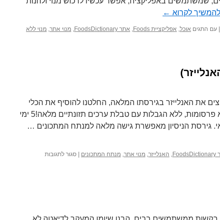
ם, שמשתמשים באפליקציה, אפשר עכשיו לרכוש מנוי ולהנות
המשיך לקרוא
←
|
עם התגים
אוכל
,
אפליקציית Foods
,
אתר FoodsDictionary
,
מנוי אתר
,
מנוי ללא
נלייזר)
ם את האנלייזר בגירסתו המלאה, החלטנו להוסיף את הכלי
למנויי האתר! מנתח המתכונים, ללא פרסומות, ללא הגבלות עם טבלת ערכים תזונתיים מלאה!5 ימי
ראי. גירסת הניסיון מאפשרת גישה מלאה למנתח המתכונים …
על
FoodsD
,
האנלייזר
,
מנוי אתר
,
מנתח המתכונים
|
סגור לתגובות
מנוי
למנתח
המתכונים
(האנלייזר)
בקשות ממשתמשים רבים, הבנו שיומן המעקב לדיאטה לא