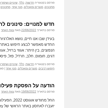
פורסם בקטגוריה
חדשות
,
כללי
,
שינויים ושיפור
מתכונים
,
מוצרים ומאכלים
,
מנוי אתר
,
מתכונים
חדש למנויים: סינונים לח
פורסם בתאריך
22/06/2022
מאת
צוות האתר
בעידן שבו אנו חיים, נושא האלרגיות
החדש מאפשר לבצע חיפוש באתר למ
הנפוצים, בין היתר: אגוזי ברזיל, אגוזי
דגים, חומוס, חלב, חרדל, פול, פיס
פורסם בקטגוריה
חדשות
,
כללי
,
שינויים ושיפור
חיפוש רכיבים
,
מוצרים ומאכלים
,
מנוי אתר
|
סגו
הודעה על הפסקת פעילות אתר gs
פורסם בתאריך
19/06/2022
מאת
צוות האתר
יועברו לאחסון באתר הראשי של FoodsDictionary.