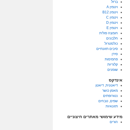
ברזל
ויטמין A
ויטמין B12
ויטמין C
ויטמין D
ויטמין E
חומצה פולית
חלבונים
כולסטרול
סיבים תזונתיים
סידן
פחמימות
קלוריות
שומנים
אינדקס
דיאטנית, דיאטן
מאמן כושר
נטורופתים
שפים, טבחים
תזונאיות
מידע שימושי מאתרים חיצוניים
הורים