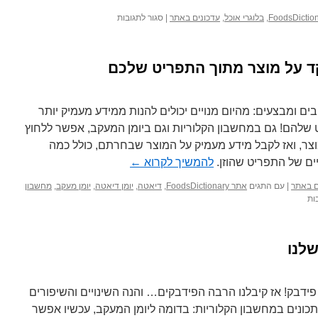
על
,
בלוגרי אוכל
,
עדכונים באתר
|
סגור לתגובות
הודעה
על
הפסקת
ד על מוצר מתוך התפריט שלכם
פעילות
אתר
FoodsBlogs
בים ומבצעים: מהיום מנויים יכולים להנות ממידע מעמיק יותר
שלהם! גם במחשבון הקלוריות וגם ביומן המעקב, אפשר ללחוץ
ר, ואז לקבל מידע מעמיק על המוצר שבחרתם, כולל כמה
יים של התפריט שהוזן.
להמשיך לקרוא
←
ים באתר
|
עם התגים
אתר FoodsDictionary
,
דיאטה
,
יומן דיאטה
,
יומן מעקב
,
מחשבון
על
ות
חדש
למנויים:
מבט
שלנו
ממוקד
על
מוצר
מתוך
פידבק! אז קיבלנו הרבה הפידבקים… והנה השינויים והשיפורים
התפריט
כונים במחשבון הקלוריות: בדומה ליומן המעקב, עכשיו אפשר
שלכם